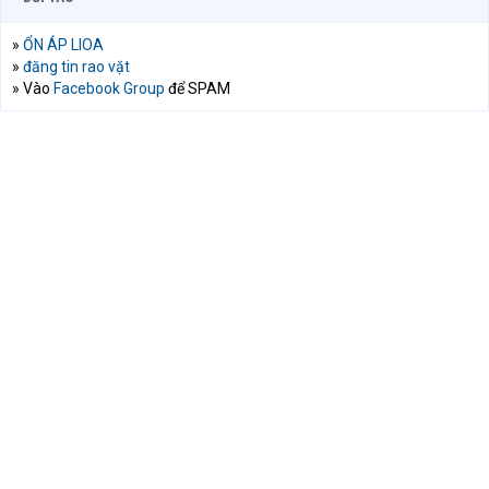
»
ỔN ÁP LIOA
»
đăng tin rao vặt
» Vào
Facebook Group
để SPAM