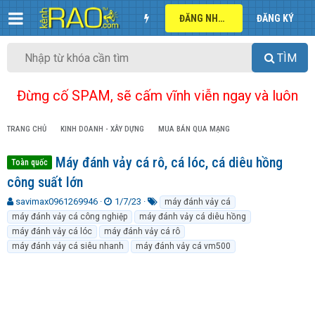
ĐĂNG NHẬP
ĐĂNG KÝ
TÌM
Đừng cố SPAM, sẽ cấm vĩnh viễn ngay và luôn
TRANG CHỦ
KINH DOANH - XÂY DỰNG
MUA BÁN QUA MẠNG
Máy đánh vảy cá rô, cá lóc, cá diêu hồng
Toàn quốc
công suất lớn
T
N
T
savimax0961269946
1/7/23
máy đánh vảy cá
h
g
ừ
máy đánh vảy cá công nghiệp
máy đánh vảy cá diêu hồng
r
à
k
máy đánh vảy cá lóc
máy đánh vảy cá rô
e
y
h
máy đánh vảy cá siêu nhanh
máy đánh vảy cá vm500
a
g
ó
d
ử
a
s
i
t
a
r