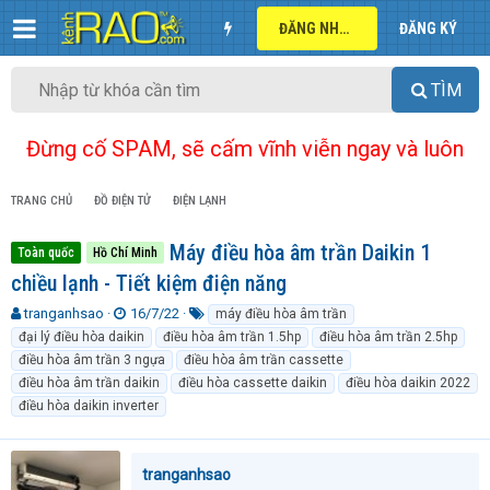
ĐĂNG NHẬP
ĐĂNG KÝ
TÌM
Đừng cố SPAM, sẽ cấm vĩnh viễn ngay và luôn
TRANG CHỦ
ĐỒ ĐIỆN TỬ
ĐIỆN LẠNH
Máy điều hòa âm trần Daikin 1
Toàn quốc
Hồ Chí Minh
chiều lạnh - Tiết kiệm điện năng
T
N
T
tranganhsao
16/7/22
máy điều hòa âm trần
h
g
ừ
đại lý điều hòa daikin
điều hòa âm trần 1.5hp
điều hòa âm trần 2.5hp
r
à
k
điều hòa âm trần 3 ngựa
điều hòa âm trần cassette
e
y
h
điều hòa âm trần daikin
điều hòa cassette daikin
điều hòa daikin 2022
a
g
ó
điều hòa daikin inverter
d
ử
a
s
i
t
a
tranganhsao
r