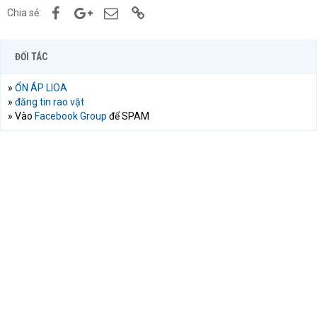
Facebook
Google+
Email
Link
Chia sẻ:
ĐỐI TÁC
»
ỔN ÁP LIOA
»
đăng tin rao vặt
» Vào
Facebook Group
để SPAM