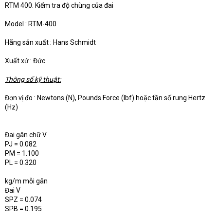
e
RTM 400. Kiểm tra độ chùng của đai
r
Model : RTM-400
Hãng sản xuất : Hans Schmidt
Xuất xứ : Đức
Thông số kỹ thuật:
Đơn vị đo : Newtons (N), Pounds Force (lbf) hoặc tần số rung Hertz
(Hz)
Đai gân chữ V
PJ = 0.082
PM = 1.100
PL = 0.320
kg/m mỗi gân
Đai V
SPZ = 0.074
SPB = 0.195