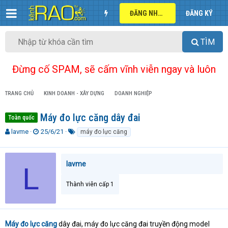
ĐĂNG NHẬP
ĐĂNG KÝ
TÌM
Đừng cố SPAM, sẽ cấm vĩnh viễn ngay và luôn
TRANG CHỦ
KINH DOANH - XÂY DỰNG
DOANH NGHIỆP
Máy đo lực căng dây đai
Toàn quốc
T
N
T
lavme
25/6/21
máy đo lực căng
h
g
ừ
r
à
k
e
y
h
lavme
L
a
g
ó
d
ử
a
Thành viên cấp 1
s
i
t
a
r
t
Máy đo lực căng
dây đai, máy đo lực căng đai truyền động model