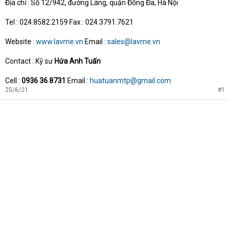
Địa chỉ : Số 12/942, đường Láng, quận Đống Đa, Hà Nội
Tel : 024.8582.2159 Fax : 024.3791.7621
Website :
www.lavme.vn
Email :
sales@lavme.vn
Contact : Kỹ sư
Hứa Anh Tuấn
Cell :
0936 36 8731
Email :
huatuanmtp@gmail.com
25/6/21
#1