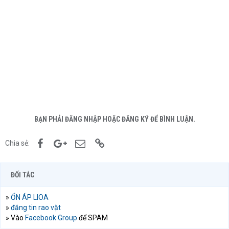
BẠN PHẢI ĐĂNG NHẬP HOẶC ĐĂNG KÝ ĐỂ BÌNH LUẬN.
Facebook
Google+
Email
Link
Chia sẻ:
ĐỐI TÁC
»
ỔN ÁP LIOA
»
đăng tin rao vặt
» Vào
Facebook Group
để SPAM