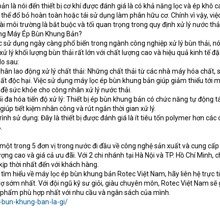
 là nói đến thiết bị cơ khí được đánh giá là có khả năng lọc và ép khô cá
 thể đổ bỏ hoàn toàn hoặc tái sử dụng làm phân hữu cơ. Chính vì vậy, việ
oài môi trường là bắt buộc và tối quan trọng trong quy định xử lý nước thải
ng Máy Ép Bùn Khung Bản?
sử dụng ngày càng phổ biến trong ngành công nghiệp xử lý bùn thải, n
xử lý khối lượng bùn thải rất lớn với chất lượng cao và hiệu quả kinh tế đặ
do sau:
ân lao động xử lý chất thải: Những chất thải từ các nhà máy hóa chất, s
 độc hại. Việc sử dụng máy lọc ép bùn khung bản giúp giảm thiểu tới 
 đề sức khỏe cho công nhân xử lý nước thải.
ối đa hóa tiến độ xử lý: Thiết bị ép bùn khung bản có chức năng tự động t
…giúp tiết kiệm nhân công và rút ngắn thời gian xử lý.
trình sử dụng: Đây là thiết bị được đánh giá là ít tiêu tốn polymer hơn các
.
một trong 5 đơn vị trong nước đi đầu về công nghệ sản xuất và cung cấp
ượng cao và giá cả ưu đãi. Với 2 chi nhánh tại Hà Nội và TP. Hồ Chí Minh, 
kịp thời nhất đến với khách hàng.
m hiểu về máy lọc ép bùn khung bản Rotec Việt Nam, hãy liên hệ trực ti
rợ sớm nhất. Với đội ngũ kỹ sư giỏi, giàu chuyên môn, Rotec Việt Nam sẽ 
 phẩm phù hợp nhất với nhu cầu và ngân sách của mình.
-bun-khung-ban-la-gi/