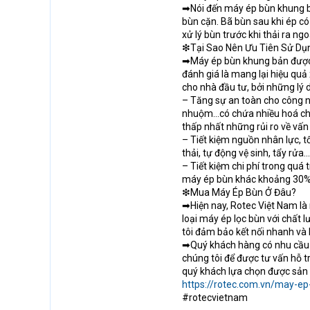
➡Nói đến máy ép bùn khung bản
bùn cặn. Bã bùn sau khi ép có
xử lý bùn trước khi thải ra ng
❇Tại Sao Nên Ưu Tiên Sử Dụ
➡Máy ép bùn khung bản được 
đánh giá là mang lại hiệu quả 
cho nhà đầu tư, bởi những lý 
– Tăng sự an toàn cho công nh
nhuộm…có chứa nhiều hoá chất
thấp nhất những rủi ro về vấn
– Tiết kiệm nguồn nhân lực, t
thải, tự động vệ sinh, tẩy rửa
– Tiết kiệm chi phí trong quá 
máy ép bùn khác khoảng 30%
❇Mua Máy Ép Bùn Ở Đâu?
➡Hiện nay, Rotec Việt Nam là 
loại máy ép lọc bùn với chất l
tôi đảm bảo kết nối nhanh và 
➡Quý khách hàng có nhu cầu tì
chúng tôi để được tư vấn hỗ t
quý khách lựa chọn được sản
https://rotec.com.vn/may-ep
#rotecvietnam