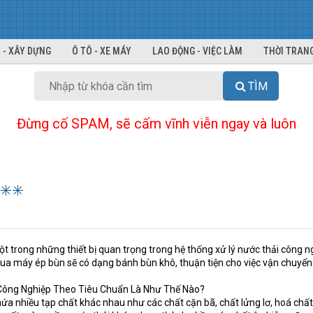
 - XÂY DỰNG
Ô TÔ - XE MÁY
LAO ĐỘNG - VIỆC LÀM
THỜI TRANG
TÌM
Đừng cố SPAM, sẽ cấm vĩnh viễn ngay và luôn
✳️✳️
 trong những thiết bị quan trọng trong hệ thống xử lý nước thải công n
qua máy ép bùn sẽ có dạng bánh bùn khô, thuận tiện cho việc vận chuyển
Công Nghiệp Theo Tiêu Chuẩn Là Như Thế Nào?
ứa nhiều tạp chất khác nhau như các chất cặn bã, chất lửng lơ, hoá chấ