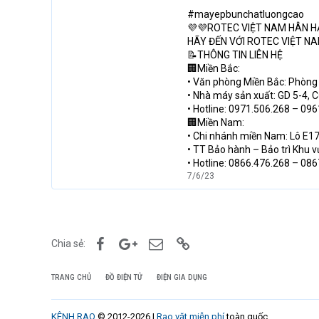
#mayepbunchatluongcao
💜💜ROTEC VIỆT NAM HÂN H
HÃY ĐẾN VỚI ROTEC VIỆT NA
📝THÔNG TIN LIÊN HỆ
🏢Miền Bắc:
• Văn phòng Miền Bắc: Phòng 
• Nhà máy sản xuất: GD 5-4, 
• Hotline: 0971.506.268 – 09
🏢Miền Nam:
• Chi nhánh miền Nam: Lô E17
• TT Bảo hành – Bảo trì Khu 
• Hotline: 0866.476.268 – 08
7/6/23
Facebook
Google+
Email
Link
Chia sẻ:
TRANG CHỦ
ĐỒ ĐIỆN TỬ
ĐIỆN GIA DỤNG
KÊNH RAO
© 2012-2026 |
Rao vặt miễn phí
toàn quốc