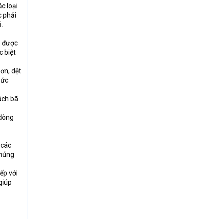
c loại
c phải
.
ó được
c biệt
ơn, dệt
mức
ách bã
 dòng
 các
chúng
ếp với
giúp