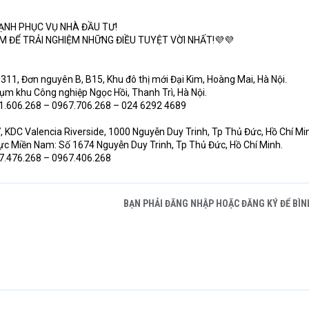
ẠNH PHỤC VỤ NHÀ ĐẦU TƯ!
M ĐỂ TRẢI NGHIỆM NHỮNG ĐIỀU TUYỆT VỜI NHẤT!💜💜
311, Đơn nguyên B, B15, Khu đô thị mới Đại Kim, Hoàng Mai, Hà Nội.
Cụm khu Công nghiệp Ngọc Hồi, Thanh Trì, Hà Nội.
61.606.268 – 0967.706.268 – 024 6292 4689
, KDC Valencia Riverside, 1000 Nguyễn Duy Trinh, Tp Thủ Đức, Hồ Chí Mi
vực Miền Nam: Số 1674 Nguyễn Duy Trinh, Tp Thủ Đức, Hồ Chí Minh.
67.476.268 – 0967.406.268
BẠN PHẢI ĐĂNG NHẬP HOẶC ĐĂNG KÝ ĐỂ BÌN