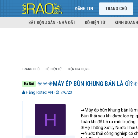
ĐĂNG TIN
TRANG CHỦ
BẤT ĐỘNG SẢN - NHÀ ĐẤT
ĐỒ ĐIỆN TỬ
KINH DOANH
TRANG CHỦ
ĐỒ ĐIỆN TỬ
ĐIỆN GIA DỤNG
✳✳✳MÁY ÉP BÙN KHUNG BẢN LÀ GÌ?✳️
Hà Nội
T
N
Hằng Rotec VN
7/6/23
h
g
r
à
e
y
➡Máy ép bùn khung bản là một
H
a
g
Bùn thải sau khi được lọc ép 
d
ử
toàn khi đổ bỏ ra môi trường.
s
i
❇Hệ Thống Xử Lý Nước Thải 
t
➡Nước thải công nghiệp có ch
a