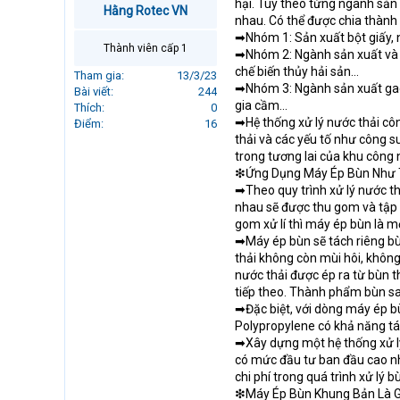
hại. Tùy theo từng ngành sản
Hằng Rotec VN
r
nhau. Có thể được chia thàn
t
➡Nhóm 1: Sản xuất bột giấy, 
e
Thành viên cấp 1
➡Nhóm 2: Ngành sản xuất và c
r
chế biến thủy hải sản…
Tham gia
13/3/23
➡Nhóm 3: Ngành sản xuất gach
Bài viết
244
gia cầm…
Thích
0
➡Hệ thống xử lý nước thải cô
Điểm
16
thải và các yếu tố như công s
trong tương lai của khu công
❇Ứng Dụng Máy Ép Bùn Như T
➡Theo quy trình xử lý nước th
nhau sẽ được thu gom và tập t
gom xử lí thì máy ép bùn là m
➡Máy ép bùn sẽ tách riêng bùn
thải không còn mùi hôi, không
nước thải được ép ra từ bùn t
tiếp theo. Thành phẩm bùn sau
➡Đặc biệt, với dòng máy ép b
Polypropylene có khả năng tác
➡Xây dựng một hệ thống xử lý
có mức đầu tư ban đầu cao nh
chi phí trong quá trình xử lý b
❇Máy Ép Bùn Khung Bản Là G