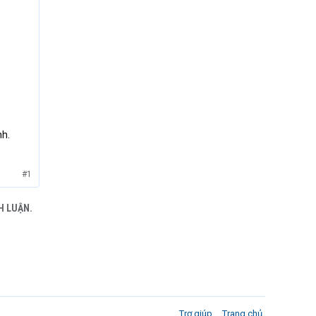
nh.
#1
H LUẬN.
Trợ giúp
Trang chủ