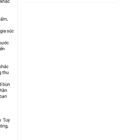
 khác
hẩm,
gia súc
 nước
iển
 khác
g thu
để bùn
Phần
đoạn
.
. Tuy
công,