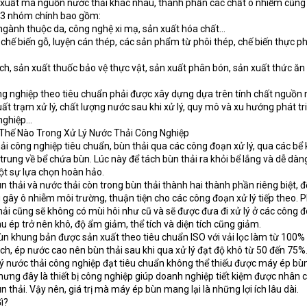
 xuất mà nguồn nước thải khác nhau, thành phần các chất ô nhiễm cũng
h 3 nhóm chính bao gồm:
ngành thuộc da, công nghệ xi mạ, sản xuất hóa chất…
hế biến gỗ, luyện cán thép, các sản phẩm từ phôi thép, chế biến thực p
, sản xuất thuốc bảo vệ thực vật, sản xuất phân bón, sản xuất thức ăn 
ng nghiệp theo tiêu chuẩn phải được xây dựng dựa trên tính chất nguồn
uất trạm xử lý, chất lượng nước sau khi xử lý, quy mô và xu hướng phát tr
 nghiệp…
hế Nào Trong Xử Lý Nước Thải Công Nghiệp
ải công nghiệp tiêu chuẩn, bùn thải qua các công đoạn xử lý, qua các bể
rung về bể chứa bùn. Lúc này để tách bùn thải ra khỏi bể lắng và dễ dàn
ột sự lựa chọn hoàn hảo.
 thải và nước thải còn trong bùn thải thành hai thành phần riêng biệt, 
 gây ô nhiễm môi trường, thuận tiện cho các công đoạn xử lý tiếp theo. 
hải cũng sẽ không có mùi hôi như cũ và sẽ được đưa đi xử lý ở các công 
 ép trở nên khô, độ ẩm giảm, thể tích và diện tích cũng giảm.
ùn khung bản được sản xuất theo tiêu chuẩn ISO với vải lọc làm từ 100%
h, ép nước cao nên bùn thải sau khi qua xử lý đạt độ khô từ 50 đến 75%
 nước thải công nghiệp đạt tiêu chuẩn không thể thiếu được máy ép bùn
ưng đây là thiết bị công nghiệp giúp doanh nghiệp tiết kiệm được nhân 
ùn thải. Vậy nên, giá trị mà máy ép bùn mang lại là những lợi ích lâu dài.
ì?