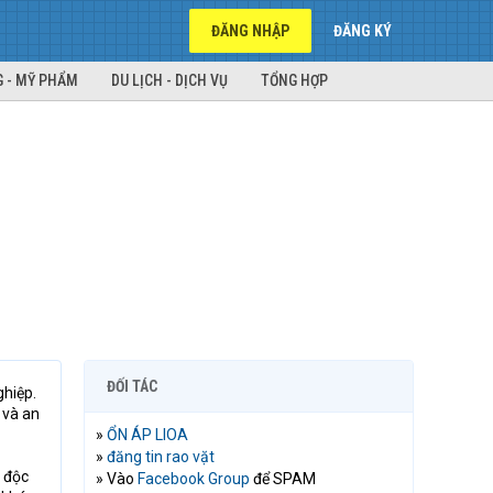
ĐĂNG NHẬP
ĐĂNG KÝ
 - MỸ PHẨM
DU LỊCH - DỊCH VỤ
TỔNG HỢP
ĐỐI TÁC
ghiệp.
 và an
»
ỔN ÁP LIOA
»
đăng tin rao vặt
t độc
» Vào
Facebook Group
để SPAM