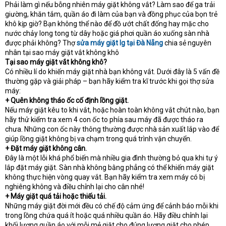
Phải làm gì nếu bỗng nhiên máy giặt không vắt? Làm sao để ga trải
giường, khăn tắm, quần áo đi làm của bạn và đồng phục của bọn trẻ
khô kịp giờ? Bạn không thể nào để đồ ướt chất đống hay mặc cho
nước chảy long tong từ dây hoặc giá phơi quần áo xuống sàn nhà
được phải không? Thợ
sửa máy giặt lg tại Đà Nẵng
chia sẻ nguyên
nhân tại sao máy giặt vắt không khô
Tại sao máy giặt vắt không khô?
Có nhiều lí do khiến máy giặt nhà bạn không vắt. Dưới đây là 5 vấn đề
thường gặp và giải pháp – bạn hãy kiểm tra kĩ trước khi gọi thợ sửa
máy:
+ Quên không tháo ốc cố định lồng giặt.
Nếu máy giặt kêu to khi vắt, hoặc hoàn toàn không vắt chút nào, bạn
hãy thử kiểm tra xem 4 con ốc to phía sau máy đã được tháo ra
chưa. Những con ốc này thông thường được nhà sản xuất lắp vào để
giúp lồng giặt không bị va chạm trong quá trình vận chuyển.
+ Đặt máy giặt không cân.
Đây là một lỗi khá phổ biến mà nhiều gia đình thường bỏ qua khi tự ý
lắp đặt máy giặt. Sàn nhà không bằng phẳng có thể khiến máy giặt
không thực hiện vòng quay vắt. Bạn hãy kiểm tra xem máy có bị
nghiêng không và điều chỉnh lại cho cân nhé!
+ Máy giặt quá tải hoặc thiếu tải.
Những máy giặt đời mới đều có chế độ cảm ứng để cảnh báo mỗi khi
trong lồng chứa quá ít hoặc quá nhiều quần áo. Hãy điều chỉnh lại
khối lượng quần áo với mỗi mẻ giặt cho đúng lượng giặt cho phép.