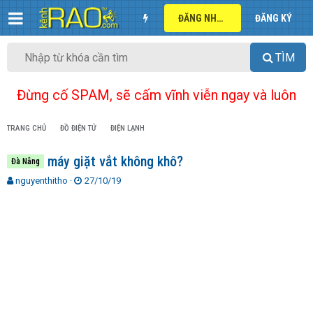
ĐĂNG NHẬP
ĐĂNG KÝ
TÌM
Đừng cố SPAM, sẽ cấm vĩnh viễn ngay và luôn
TRANG CHỦ
ĐỒ ĐIỆN TỬ
ĐIỆN LẠNH
máy giặt vắt không khô?
Đà Nẵng
T
N
nguyenthitho
27/10/19
h
g
r
à
e
y
a
g
d
ử
s
i
t
a
r
t