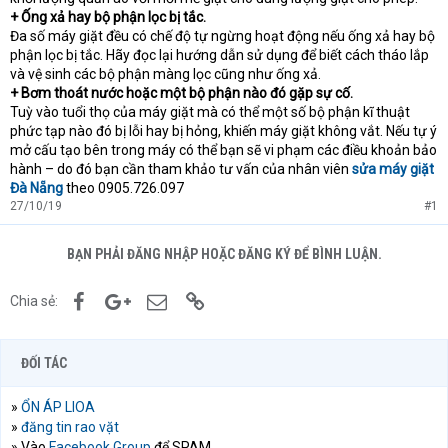
+ Ống xả hay bộ phận lọc bị tắc.
Đa số máy giặt đều có chế độ tự ngừng hoạt động nếu ống xả hay bộ
phận lọc bị tắc. Hãy đọc lại hướng dẫn sử dụng để biết cách tháo lắp
và vệ sinh các bộ phận màng lọc cũng như ống xả.
+ Bơm thoát nước hoặc một bộ phận nào đó gặp sự cố.
Tuỳ vào tuổi thọ của máy giặt mà có thể một số bộ phận kĩ thuật
phức tạp nào đó bị lỗi hay bị hỏng, khiến máy giặt không vắt. Nếu tự ý
mở cấu tạo bên trong máy có thể bạn sẽ vi phạm các điều khoản bảo
hành – do đó bạn cần tham khảo tư vấn của nhân viên
sửa máy giặt
Đà Nẵng
theo 0905.726.097
27/10/19
#1
BẠN PHẢI ĐĂNG NHẬP HOẶC ĐĂNG KÝ ĐỂ BÌNH LUẬN.
Facebook
Google+
Email
Link
Chia sẻ:
ĐỐI TÁC
»
ỔN ÁP LIOA
»
đăng tin rao vặt
» Vào
Facebook Group
để SPAM