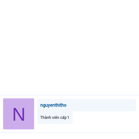
e
r
nguyenthitho
N
Thành viên cấp 1