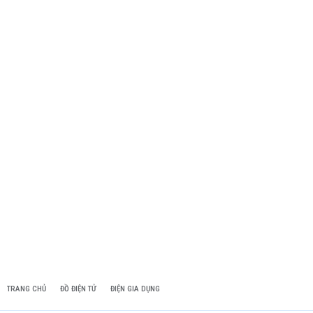
TRANG CHỦ
ĐỒ ĐIỆN TỬ
ĐIỆN GIA DỤNG