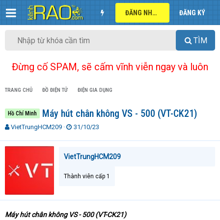
ĐĂNG NHẬP
ĐĂNG KÝ
TÌM
Đừng cố SPAM, sẽ cấm vĩnh viễn ngay và luôn
TRANG CHỦ
ĐỒ ĐIỆN TỬ
ĐIỆN GIA DỤNG
Máy hút chân không VS - 500 (VT-CK21)
Hồ Chí Minh
T
N
VietTrungHCM209
31/10/23
h
g
r
à
e
y
VietTrungHCM209
a
g
d
ử
Thành viên cấp 1
s
i
t
a
r
Máy hút chân không VS - 500 (VT-CK21)
t