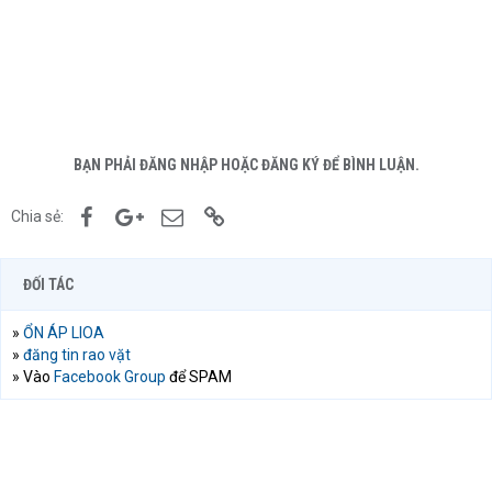
BẠN PHẢI ĐĂNG NHẬP HOẶC ĐĂNG KÝ ĐỂ BÌNH LUẬN.
Facebook
Google+
Email
Link
Chia sẻ:
ĐỐI TÁC
»
ỔN ÁP LIOA
»
đăng tin rao vặt
» Vào
Facebook Group
để SPAM