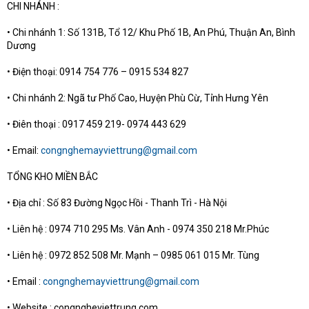
CHI NHÁNH :
• Chi nhánh 1: Số 131B, Tổ 12/ Khu Phố 1B, An Phú, Thuận An, Bình
Dương
• Điện thoại: 0914 754 776 – 0915 534 827
• Chi nhánh 2: Ngã tư Phố Cao, Huyện Phù Cừ, Tỉnh Hưng Yên
• Điên thoại : 0917 459 219- 0974 443 629
• Email:
congnghemayviettrung@gmail.com
TỔNG KHO MIỀN BẮC
• Địa chỉ : Số 83 Đường Ngọc Hồi - Thanh Trì - Hà Nội
• Liên hệ : 0974 710 295 Ms. Vân Anh - 0974 350 218 Mr.Phúc
• Liên hệ : 0972 852 508 Mr. Mạnh – 0985 061 015 Mr. Tùng
• Email :
congnghemayviettrung@gmail.com
• Website : congngheviettrung.com