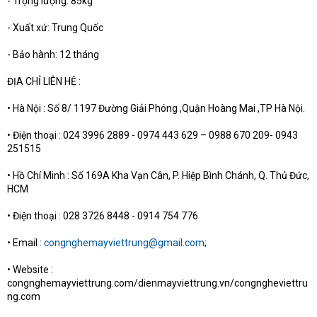
- Trọng lượng: 85kg
- Xuất xứ: Trung Quốc
- Bảo hành: 12 tháng
ĐỊA CHỈ LIÊN HỆ :
• Hà Nội : Số 8/ 1197 Đường Giải Phóng ,Quận Hoàng Mai ,TP Hà Nội.
• Điện thoại : 024 3996 2889 - 0974 443 629 – 0988 670 209- 0943
251515
• Hồ Chí Minh : Số 169A Kha Vạn Cân, P. Hiệp Bình Chánh, Q. Thủ Đức,
HCM
• Điện thoại : 028 3726 8448 - 0914 754 776
• Email :
congnghemayviettrung@gmail.com
;
• Website :
congnghemayviettrung.com/dienmayviettrung.vn/congngheviettru
ng.com