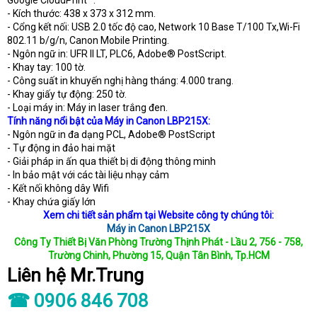
Google CloudPrint™.
- Kích thước: 438 x 373 x 312 mm.
- Cổng kết nối: USB 2.0 tốc độ cao, Network 10 Base T/100 Tx,Wi-Fi
802.11 b/g/n, Canon Mobile Printing.
- Ngôn ngữ in: UFR II LT, PLC6, Adobe® PostScript.
- Khay tay: 100 tờ.
- Công suất in khuyến nghị hàng tháng: 4.000 trang.
- Khay giấy tự động: 250 tờ.
- Loại máy in: Máy in laser trắng đen.
Tính năng nổi bật của Máy in Canon LBP215X:
- Ngôn ngữ in đa dạng PCL, Adobe® PostScript
- Tự động in đảo hai mặt
- Giải pháp in ấn qua thiết bị di động thông minh
- In bảo mật với các tài liệu nhạy cảm
- Kết nối không dây Wifi
- Khay chứa giấy lớn
Xem chi tiết sản phẩm tại Website công ty chúng tôi:
Máy in Canon LBP215X
Công Ty Thiết Bị Văn Phòng Trường Thịnh Phát - Lầu 2, 756 - 758,
Trường Chinh, Phường 15, Quận Tân Bình, Tp.HCM
Liên hệ Mr.Trung
☎ 0906 846 708