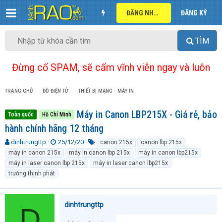
ĐĂNG NHẬP
ĐĂNG KÝ
TÌM
Đừng cố SPAM, sẽ cấm vĩnh viễn ngay và luôn
TRANG CHỦ
ĐỒ ĐIỆN TỬ
THIẾT BỊ MẠNG - MÁY IN
Máy in Canon LBP215X - Giá rẻ, bảo
Toàn quốc
Hồ Chí Minh
hành chính hãng 12 tháng
T
N
T
dinhtrungttp
25/12/20
canon 215x
canon lbp 215x
h
g
ừ
máy in canon 215x
máy in canon lbp 215x
máy in canon lbp215x
r
à
k
máy in laser canon lbp 215x
máy in laser canon lbp215x
e
y
h
trường thịnh phát
a
g
ó
d
ử
a
s
i
t
dinhtrungttp
D
a
r