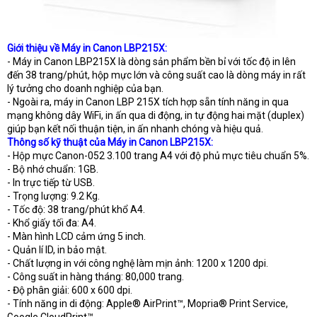
Giới thiệu về Máy in Canon LBP215X:
- Máy in Canon LBP215X là dòng sản phẩm bền bỉ với tốc độ in lên
đến 38 trang/phút, hộp mực lớn và công suất cao là dòng máy in rất
lý tưởng cho doanh nghiệp của bạn.
- Ngoài ra, máy in Canon LBP 215X tích hợp sẵn tính năng in qua
mạng không dây WiFi, in ấn qua di động, in tự động hai mặt (duplex)
giúp bạn kết nối thuận tiện, in ấn nhanh chóng và hiệu quả.
Thông số kỹ thuật của Máy in Canon LBP215X:
- Hộp mực Canon-052 3.100 trang A4 với độ phủ mực tiêu chuẩn 5%.
- Bộ nhớ chuẩn: 1GB.
- In trực tiếp từ USB.
- Trọng lượng: 9.2 Kg.
- Tốc độ: 38 trang/phút khổ A4.
- Khổ giấy tối đa: A4.
- Màn hình LCD cảm ứng 5 inch.
- Quản lí ID, in bảo mật.
- Chất lượng in với công nghệ làm mịn ảnh: 1200 x 1200 dpi.
- Công suất in hàng tháng: 80,000 trang.
- Độ phân giải: 600 x 600 dpi.
- Tính năng in di động: Apple® AirPrint™, Mopria® Print Service,