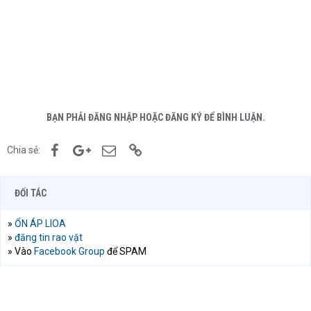
BẠN PHẢI ĐĂNG NHẬP HOẶC ĐĂNG KÝ ĐỂ BÌNH LUẬN.
Facebook
Google+
Email
Link
Chia sẻ:
ĐỐI TÁC
»
ỔN ÁP LIOA
»
đăng tin rao vặt
» Vào
Facebook Group
để SPAM