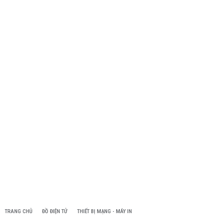
TRANG CHỦ
ĐỒ ĐIỆN TỬ
THIẾT BỊ MẠNG - MÁY IN