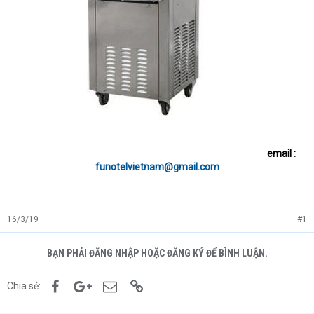
email :
funotelvietnam@gmail.com
16/3/19
#1
BẠN PHẢI ĐĂNG NHẬP HOẶC ĐĂNG KÝ ĐỂ BÌNH LUẬN.
Facebook
Google+
Email
Link
Chia sẻ: