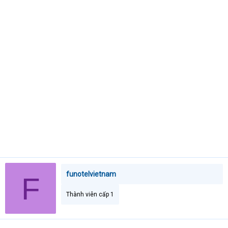
e
r
funotelvietnam
F
Thành viên cấp 1