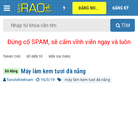
ĐĂNG NHẬP
ĐĂNG KÝ
TÌM
Đừng cố SPAM, sẽ cấm vĩnh viễn ngay và luôn
TRANG CHỦ
ĐỒ ĐIỆN TỬ
ĐIỆN GIA DỤNG
Máy làm kem tươi đà nẵng
Đà Nẵng
T
N
T
funotelvietnam
16/3/19
máy làm kem tươi đà nẵng
h
g
ừ
r
à
k
e
y
h
a
g
ó
d
ử
a
s
i
t
a
r
t