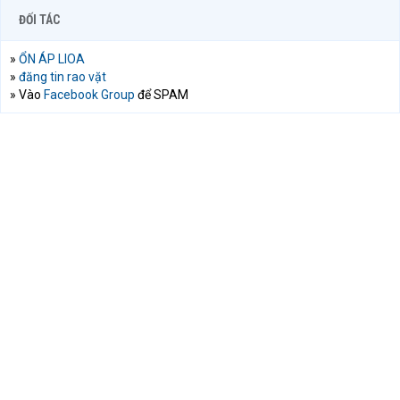
ĐỐI TÁC
»
ỔN ÁP LIOA
»
đăng tin rao vặt
» Vào
Facebook Group
để SPAM