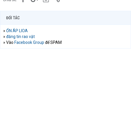
ĐỐI TÁC
»
ỔN ÁP LIOA
»
đăng tin rao vặt
» Vào
Facebook Group
để SPAM