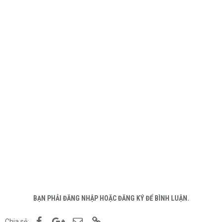
BẠN PHẢI ĐĂNG NHẬP HOẶC ĐĂNG KÝ ĐỂ BÌNH LUẬN.
Facebook
Google+
Email
Link
Chia sẻ: