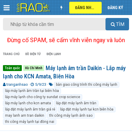
ĐĂNG NHẬP
ĐĂNG KÝ
TÌM
Đừng cố SPAM, sẽ cấm vĩnh viễn ngay và luôn
TRANG CHỦ
ĐỒ ĐIỆN TỬ
ĐIỆN LẠNH
Máy lạnh âm trần Daikin - Lắp máy
Toàn quốc
Hồ Chí Minh
lạnh cho KCN Amata, Biên Hòa
T
N
T
tranganhsao
5/9/23
bàn giao công trình thi công máy lạnh
h
g
ừ
lắp máy lạnh âm trần tại biên hòa
r
à
k
lắp máy lạnh cho công ty sundat crop science
e
y
h
lắp máy lạnh cho kcn amata
lắp đặt máy lạnh âm trần
a
g
ó
lắp đặt máy lạnh âm trần giá rẻ
lắp đặt máy lạnh tại kcn biên hòa
d
ử
a
may lanh am tran daikin
thi công máy lạnh ánh sao
s
i
t
thi công máy lạnh tại đồng nai
a
r