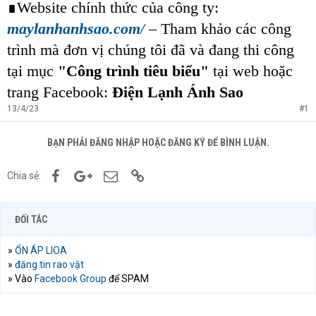
∎Website chính thức của công ty:
maylanhanhsao.com/
– Tham khảo các công
trình mà đơn vị chúng tôi đã và đang thi công
tại mục
"Công trình tiêu biểu"
tại web hoặc
trang Facebook:
Điện Lạnh Ánh Sao
13/4/23
#1
BẠN PHẢI ĐĂNG NHẬP HOẶC ĐĂNG KÝ ĐỂ BÌNH LUẬN.
Facebook
Google+
Email
Link
Chia sẻ:
ĐỐI TÁC
»
ỔN ÁP LIOA
»
đăng tin rao vặt
» Vào
Facebook Group
để SPAM