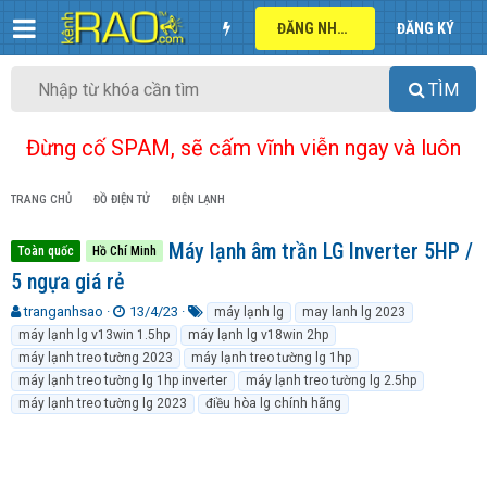
ĐĂNG NHẬP
ĐĂNG KÝ
TÌM
Đừng cố SPAM, sẽ cấm vĩnh viễn ngay và luôn
TRANG CHỦ
ĐỒ ĐIỆN TỬ
ĐIỆN LẠNH
Máy lạnh âm trần LG Inverter 5HP /
Toàn quốc
Hồ Chí Minh
5 ngựa giá rẻ
T
N
T
tranganhsao
13/4/23
máy lạnh lg
may lanh lg 2023
h
g
ừ
máy lạnh lg v13win 1.5hp
máy lạnh lg v18win 2hp
r
à
k
máy lạnh treo tường 2023
máy lạnh treo tường lg 1hp
e
y
h
máy lạnh treo tường lg 1hp inverter
máy lạnh treo tường lg 2.5hp
a
g
ó
máy lạnh treo tường lg 2023
điều hòa lg chính hãng
d
ử
a
s
i
t
a
r