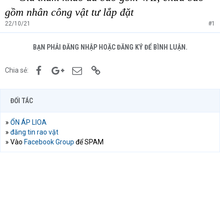
gồm nhân công vật tư lắp đặt
22/10/21
#1
BẠN PHẢI ĐĂNG NHẬP HOẶC ĐĂNG KÝ ĐỂ BÌNH LUẬN.
Facebook
Google+
Email
Link
Chia sẻ:
ĐỐI TÁC
»
ỔN ÁP LIOA
»
đăng tin rao vặt
» Vào
Facebook Group
để SPAM