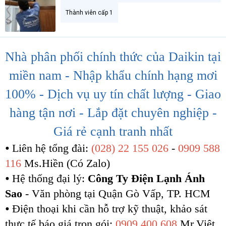
Thành viên cấp 1
Nhà phân phối chính thức của Daikin tại
miền nam - Nhập khẩu chính hạng mơi
100% - Dịch vụ uy tín chất lượng - Giao
hàng tận nơi - Lắp đặt chuyên nghiệp -
Giá rẻ cạnh tranh nhất
⦁ Liên hệ tổng đài:
(028) 22 155 026
-
0909 588
116
Ms.Hiền (Có Zalo)
⦁ Hệ thống đại lý:
Công Ty Điện Lạnh Ánh
Sao
- Văn phòng tại Quận Gò Vấp, TP. HCM
⦁ Điện thoại khi cần hỗ trợ kỹ thuật, khảo sát
thực tế báo giá trọn gói:
0909 400 608
Mr.Việt