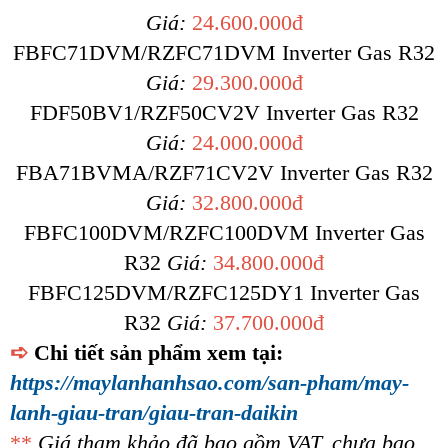
Giá:
24.600.000đ
FBFC71DVM/RZFC71DVM Inverter Gas R32
Giá:
29.300.000đ
FDF50BV1/RZF50CV2V Inverter Gas R32
Giá:
24.000.000đ
FBA71BVMA/RZF71CV2V Inverter Gas R32
Giá:
32.800.000đ
FBFC100DVM/RZFC100DVM Inverter Gas
R32
Giá:
34.800.000đ
FBFC125DVM/RZFC125DY1 Inverter Gas
R32
Giá:
37.700.000đ
➪
Chi tiết sản phẩm xem tại:
https://maylanhanhsao.com/san-pham/may-
lanh-giau-tran/giau-tran-daikin
**
Giá tham khảo đã bao gồm VAT, chưa bao