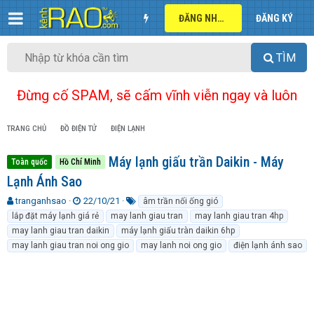
ĐĂNG NHẬP
ĐĂNG KÝ
TÌM
Đừng cố SPAM, sẽ cấm vĩnh viễn ngay và luôn
TRANG CHỦ
ĐỒ ĐIỆN TỬ
ĐIỆN LẠNH
Máy lạnh giấu trần Daikin - Máy
Toàn quốc
Hồ Chí Minh
Lạnh Ánh Sao
T
N
T
tranganhsao
22/10/21
âm trần nối ống gió
h
g
ừ
lắp đặt máy lạnh giá rẻ
may lanh giau tran
may lanh giau tran 4hp
r
à
k
may lanh giau tran daikin
máy lạnh giấu tràn daikin 6hp
e
y
h
may lanh giau tran noi ong gio
may lanh noi ong gio
điện lạnh ánh sao
a
g
ó
d
ử
a
s
i
t
a
r