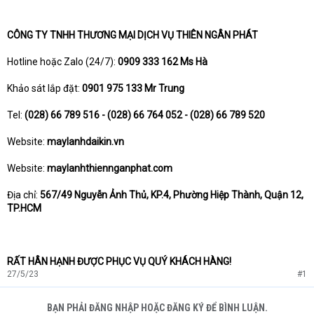
CÔNG TY TNHH THƯƠNG MẠI DỊCH VỤ THIÊN NGÂN PHÁT
Hotline hoặc Zalo (24/7):
0909 333 162 Ms Hà
Khảo sát lắp đặt:
0901 975 133 Mr Trung
Tel:
(028) 66 789 516 - (028) 66 764 052 - (028) 66 789 520
Website:
maylanhdaikin.vn
Website:
maylanhthiennganphat.com
Địa chỉ:
567/49 Nguyễn Ảnh Thủ, KP.4, Phường Hiệp Thành, Quận 12,
TP.HCM
RẤT HÂN HẠNH ĐƯỢC PHỤC VỤ QUÝ KHÁCH HÀNG!
27/5/23
#1
BẠN PHẢI ĐĂNG NHẬP HOẶC ĐĂNG KÝ ĐỂ BÌNH LUẬN.