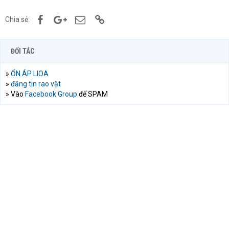
Facebook
Google+
Email
Link
Chia sẻ:
ĐỐI TÁC
»
ỔN ÁP LIOA
»
đăng tin rao vặt
» Vào
Facebook Group
để SPAM