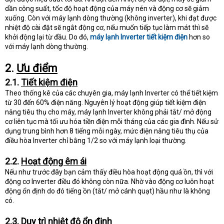
dần công suất, tốc độ hoạt động của máy nén và động cơ sẽ giảm
xuống. Còn với máy lạnh dòng thường (không inverter), khi đạt được
nhiệt độ cài đặt sẽ ngắt động cơ, nếu muốn tiếp tục làm mát thì sẽ
khởi động lại từ đầu. Do đó,
máy lạnh Inverter tiết kiệm điện
hơn so
với máy lạnh dòng thường.
2.
Ưu điểm
2.1.
Tiết kiệm điện
Theo thống kê của các chuyên gia, máy lạnh Inverter có thể tiết kiệm
từ 30 đến 60% điện năng. Nguyên lý hoạt động giúp tiết kiệm điện
năng tiêu thụ cho máy, máy lạnh Inverter không phải tắt/ mở động
cơ liên tục mà tối ưu hóa tiền điện mỗi tháng của các gia đình. Nếu sử
dụng trung bình hơn 8 tiếng mỗi ngày, mức điện năng tiêu thụ của
điều hòa Inverter chỉ bằng 1/2 so với máy lạnh loại thường.
2.2.
Hoạt động êm ái
Nếu như trước đây bạn cảm thấy điều hòa hoạt động quá ồn, thì với
động cơ Inverter điều đó không còn nữa. Nhờ vào động cơ luôn hoạt
động ổn định do đó tiếng ồn (tắt/ mở cánh quạt) hầu như là không
có.
2.3.
Duy trì nhiệt độ ổn định