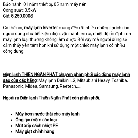
Bảo hành: 01 năm thiết bị, 05 năm máy nén
Công suất: 3.5kW
Giá:
8.250.000đ
Có thể nói,
máy lạnh Inverter
mang đến rất nhiều những lợi ích cho
người dùng như tiết kiệm điện, vận hành êm ái, nhiệt độ ổn định mà
máy lạnh loại thường không làm được. Bởi vậy mà người dùng sẽ
cảm thấy yên tâm hơn khi sử dụng một chiếc máy lạnh có nhiều
công dụng.
Điện lạnh THIÊN NGÂN PHÁT chuyên phân phối các dòng máy lạnh
sau của các hãng
:
Máy lạnh Daikin, LG, Mitsubishi Heavy, Toshiba,
Panasonic, Midea, Samsung, Reetech,.....
Ngoài ra Điện lạnh Thiên Ngân Phát còn phân phối
:
Máy bơm nước thải cho máy lạnh
Ống gió mềm các loại
Mút xốp cách nhiệt PE
Máy giặt chính hãng