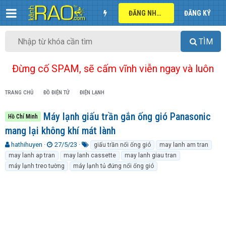
ĐĂNG NHẬP
ĐĂNG KÝ
TÌM
Đừng cố SPAM, sẽ cấm vĩnh viễn ngay và luôn
TRANG CHỦ
ĐỒ ĐIỆN TỬ
ĐIỆN LẠNH
Máy lạnh giấu trần gắn ống gió Panasonic
Hồ Chí Minh
mang lại không khí mát lành
T
N
T
hathihuyen
27/5/23
giấu trần nối ống gió
may lanh am tran
h
g
ừ
may lanh ap tran
may lanh cassette
may lanh giau tran
r
à
k
máy lạnh treo tường
máy lạnh tủ đứng nối ống gió
e
y
h
a
g
ó
d
ử
a
s
i
t
a
r