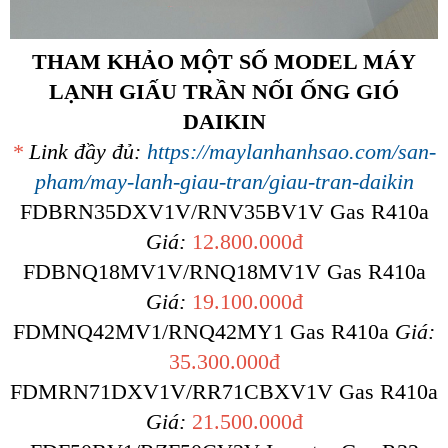
THAM KHẢO MỘT SỐ MODEL MÁY
LẠNH GIẤU TRẦN NỐI ỐNG GIÓ
DAIKIN
*
Link đầy đủ:
https://maylanhanhsao.com/san-
pham/may-lanh-giau-tran/giau-tran-daikin
FDBRN35DXV1V/RNV35BV1V Gas R410a
Giá:
12.800.000đ
FDBNQ18MV1V/RNQ18MV1V Gas R410a
Giá:
19.100.000đ
FDMNQ42MV1/RNQ42MY1 Gas R410a
Giá:
35.300.000đ
FDMRN71DXV1V/RR71CBXV1V Gas R410a
Giá:
21.500.000đ