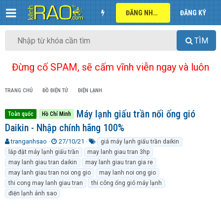
ĐĂNG NHẬP
ĐĂNG KÝ
TÌM
Đừng cố SPAM, sẽ cấm vĩnh viễn ngay và luôn
TRANG CHỦ
ĐỒ ĐIỆN TỬ
ĐIỆN LẠNH
Máy lạnh giấu trần nối ống gió
Toàn quốc
Hồ Chí Minh
Daikin - Nhập chính hãng 100%
T
N
T
tranganhsao
27/10/21
giá máy lạnh giấu trần daikin
h
g
ừ
lắp đặt máy lạnh giấu trần
may lanh giau tran 3hp
r
à
k
may lanh giau tran daikin
may lanh giau tran gia re
e
y
h
may lanh giau tran noi ong gio
may lanh noi ong gio
a
g
ó
thi cong may lanh giau tran
thi công ống gió máy lạnh
d
ử
a
điện lạnh ánh sao
s
i
t
a
r