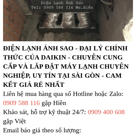
ĐIỆN LẠNH ÁNH SAO - ĐẠI LÝ CHÍNH
THỨC CỦA DAIKIN - CHUYÊN CUNG
CẤP VÀ LẮP ĐẶT MÁY LẠNH CHUYÊN
NGHIỆP, UY TÍN TẠI SÀI GÒN - CAM
KẾT GIÁ RẺ NHẤT
Liên hệ mua hàng qua số Hotline hoặc Zalo:
0909 588 116
gặp Hiền
Khảo sát, hỗ trợ kỹ thuật 24/7:
0909 400 608
gặp Việt
Email báo giá theo số lượng: