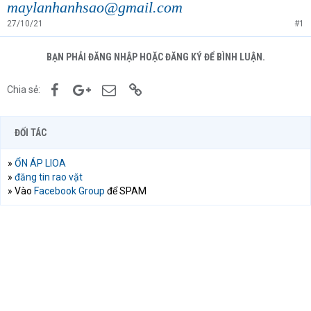
maylanhanhsao@gmail.com
27/10/21
#1
BẠN PHẢI ĐĂNG NHẬP HOẶC ĐĂNG KÝ ĐỂ BÌNH LUẬN.
Facebook
Google+
Email
Link
Chia sẻ:
ĐỐI TÁC
»
ỔN ÁP LIOA
»
đăng tin rao vặt
» Vào
Facebook Group
để SPAM