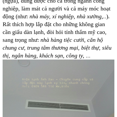
(ngựa), dùng được cho cả trong ngành công
nghiệp, làm mát cả người và cả máy móc hoạt
động (như:
nhà máy, xí nghiệp, nhà xưởng,..
).
Rất thích hợp lắp đặt cho những không gian
cần giấu dàn lạnh, đòi hỏi tính thẩm mỹ cao,
sang trọng như:
nhà hàng tiệc cưới, căn hộ
chung cư, trung tâm thương mại, biệt thự, siêu
thị, ngân hàng, khách sạn, công ty, ...