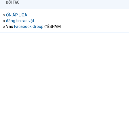
ĐỐI TÁC
»
ỔN ÁP LIOA
»
đăng tin rao vặt
» Vào
Facebook Group
để SPAM