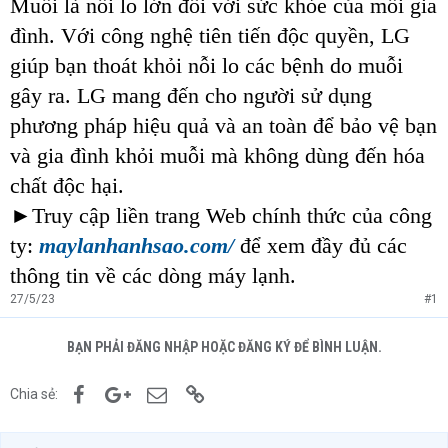
Muỗi là nỗi lo lớn đối với sức khỏe của mỗi gia
đình. Với công nghệ tiên tiến độc quyền, LG
giúp bạn thoát khỏi nỗi lo các bệnh do muỗi
gây ra. LG mang đến cho người sử dụng
phương pháp hiệu quả và an toàn để bảo vệ bạn
và gia đình khỏi muỗi mà không dùng đến hóa
chất độc hại.
►Truy cập liền trang Web chính thức của công
ty:
maylanhanhsao.com/
để xem đầy đủ các
thông tin về các dòng máy lạnh.
27/5/23
#1
BẠN PHẢI ĐĂNG NHẬP HOẶC ĐĂNG KÝ ĐỂ BÌNH LUẬN.
Facebook
Google+
Email
Link
Chia sẻ: