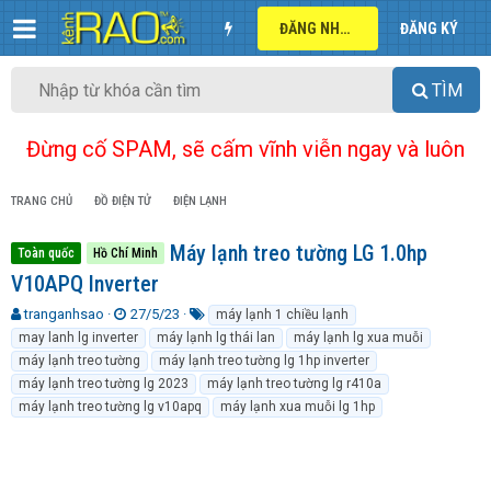
ĐĂNG NHẬP
ĐĂNG KÝ
TÌM
Đừng cố SPAM, sẽ cấm vĩnh viễn ngay và luôn
TRANG CHỦ
ĐỒ ĐIỆN TỬ
ĐIỆN LẠNH
Máy lạnh treo tường LG 1.0hp
Toàn quốc
Hồ Chí Minh
V10APQ Inverter
T
N
T
tranganhsao
27/5/23
máy lạnh 1 chiều lạnh
h
g
ừ
may lanh lg inverter
máy lạnh lg thái lan
máy lạnh lg xua muỗi
r
à
k
máy lạnh treo tường
máy lạnh treo tường lg 1hp inverter
e
y
h
máy lạnh treo tường lg 2023
máy lạnh treo tường lg r410a
a
g
ó
máy lạnh treo tường lg v10apq
máy lạnh xua muỗi lg 1hp
d
ử
a
s
i
t
a
r