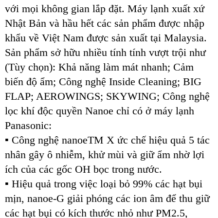
với mọi không gian lắp đặt. Máy lạnh xuất xứ
Nhật Bản và hầu hết các sản phẩm được nhập
khẩu về Việt Nam được sản xuất tại Malaysia.
Sản phẩm sở hữu nhiều tính tính vượt trội như
(Tùy chọn): Khả năng làm mát nhanh; Cảm
biến độ ẩm; Công nghệ Inside Cleaning; BIG
FLAP; AEROWINGS; SKYWING; Công nghệ
lọc khí độc quyền Nanoe chỉ có ở máy lạnh
Panasonic:
▪ Công nghệ nanoeTM X ức chế hiệu quả 5 tác
nhân gây ô nhiễm, khử mùi và giữ ẩm nhờ lợi
ích của các gốc OH bọc trong nước.
▪ Hiệu quả trong việc loại bỏ 99% các hạt bụi
mịn, nanoe-G giải phóng các ion âm để thu giữ
các hạt bụi có kích thước nhỏ như PM2.5,