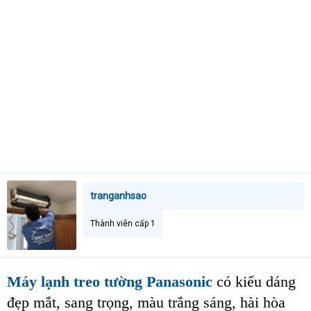
t
e
r
tranganhsao
Thành viên cấp 1
Máy lạnh treo tường Panasonic
có kiểu dáng
đẹp mắt, sang trọng, màu trắng sáng, hài hòa