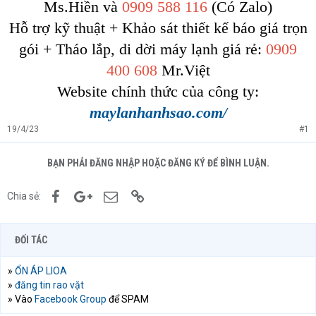
Ms.Hiền và
0909 588 116
(Có Zalo)
Hỗ trợ kỹ thuật + Khảo sát thiết kế báo giá trọn
gói + Tháo lắp, di dời máy lạnh giá rẻ:
0909
400 608
Mr.Việt
Website chính thức của công ty:
maylanhanhsao.com/
19/4/23
#1
BẠN PHẢI ĐĂNG NHẬP HOẶC ĐĂNG KÝ ĐỂ BÌNH LUẬN.
Facebook
Google+
Email
Link
Chia sẻ:
ĐỐI TÁC
»
ỔN ÁP LIOA
»
đăng tin rao vặt
» Vào
Facebook Group
để SPAM