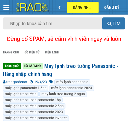
ĐĂNG NHẬP
ĐĂNG KÝ
TÌM
Đừng cố SPAM, sẽ cấm vĩnh viễn ngay và luôn
TRANG CHỦ
ĐỒ ĐIỆN TỬ
ĐIỆN LẠNH
Máy lạnh treo tường Panasonic -
Toàn quốc
Hồ Chí Minh
Hàng nhập chính hãng
T
N
T
tranganhsao
19/4/23
máy lạnh panasonic
h
g
ừ
máy lạnh panasonic 1.5hp
máy lạnh panasonic 2023
r
à
k
máy lạnh treo tường
may lanh treo tuong 2 ngua
e
y
h
may lanh treo tuong panasonic 1hp
a
g
ó
máy lạnh treo tường panasonic 2.5hp
d
ử
a
máy lạnh treo tường panasonic 2023
s
i
t
máy lạnh treo tường panasonic inverter
a
r