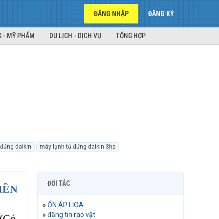
ĐĂNG NHẬP
ĐĂNG KÝ
 - MỸ PHẨM
DU LỊCH - DỊCH VỤ
TỔNG HỢP
 đứng daikin
máy lạnh tủ đứng daikin 3hp
ĐỐI TÁC
IỀN
»
ỔN ÁP LIOA
»
đăng tin rao vặt
(Có