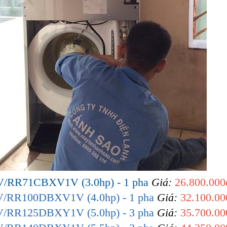
RR71CBXV1V (3.0hp) - 1 pha
Giá:
26.800.000
RR100DBXV1V (4.0hp) - 1 pha
Giá:
32.100.00
RR125DBXY1V (5.0hp) - 3 pha
Giá:
35.700.00