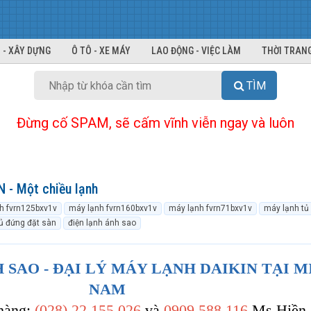
 - XÂY DỰNG
Ô TÔ - XE MÁY
LAO ĐỘNG - VIỆC LÀM
THỜI TRANG
TÌM
Đừng cố SPAM, sẽ cấm vĩnh viễn ngay và luôn
 - Một chiều lạnh
h fvrn125bxv1v
máy lạnh fvrn160bxv1v
máy lạnh fvrn71bxv1v
máy lạnh tủ
ủ đứng đặt sàn
điện lạnh ánh sao
 SAO - ĐẠI LÝ MÁY LẠNH DAIKIN TẠI M
NAM
 hàng:
(028) 22 155 026
và
0909 588 116
Ms.Hiền 