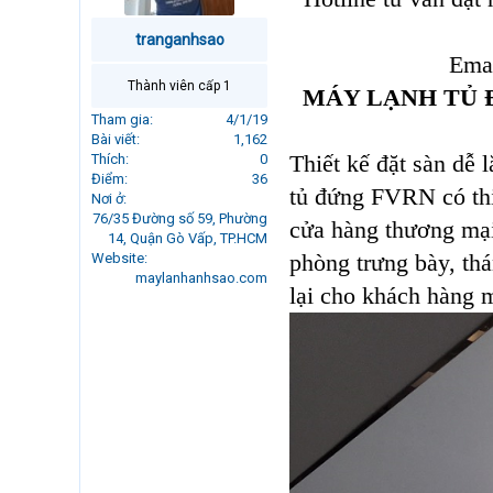
r
t
tranganhsao
e
Emai
r
Thành viên cấp 1
MÁY LẠNH TỦ Đ
Tham gia
4/1/19
Bài viết
1,162
Thiết kế đặt sàn dễ
Thích
0
Điểm
36
tủ đứng FVRN có thi
Nơi ở
76/35 Đường số 59, Phường
cửa hàng thương mại
14, Quận Gò Vấp, TP.HCM
phòng trưng bày, th
Website
maylanhanhsao.com
lại cho khách hàng m