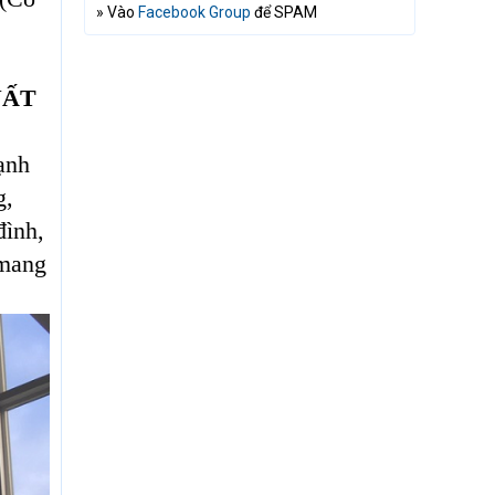
» Vào
Facebook Group
để SPAM
UẤT
ạnh
g,
đình,
 mang