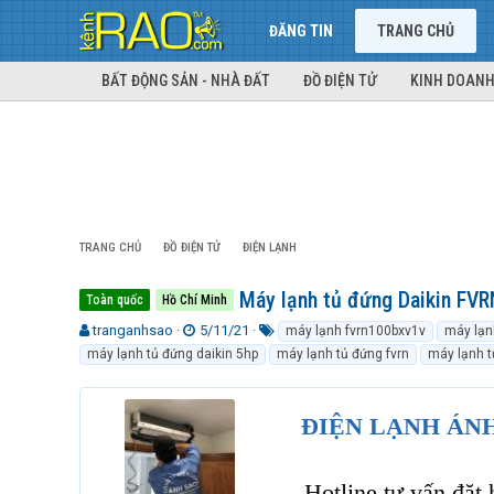
ĐĂNG TIN
TRANG CHỦ
BẤT ĐỘNG SẢN - NHÀ ĐẤT
ĐỒ ĐIỆN TỬ
KINH DOANH
TRANG CHỦ
ĐỒ ĐIỆN TỬ
ĐIỆN LẠNH
Máy lạnh tủ đứng Daikin FVRN
Toàn quốc
Hồ Chí Minh
T
N
T
tranganhsao
5/11/21
máy lạnh fvrn100bxv1v
máy lạn
h
g
ừ
máy lạnh tủ đứng daikin 5hp
máy lạnh tủ đứng fvrn
máy lạnh t
r
à
k
e
y
h
a
g
ó
ĐIỆN LẠNH ÁNH
d
ử
a
s
i
t
Hotline tư vấn đặt
a