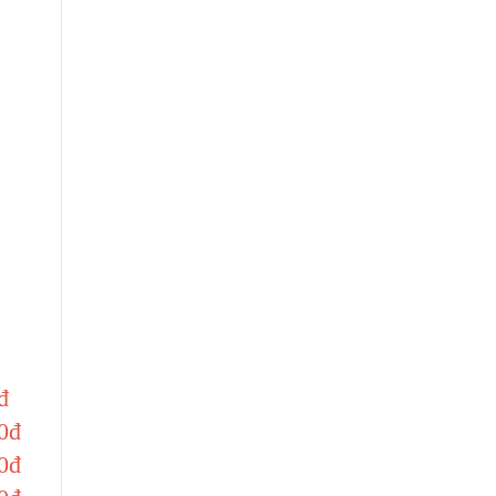
đ
0đ
0đ