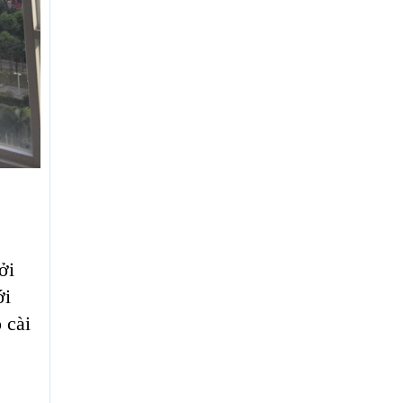
ởi
ới
 cài