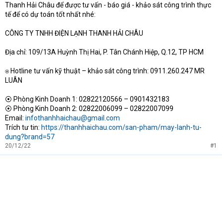
Thanh Hải Châu để được tư vấn - báo giá - khảo sát công trình thực
tế để có dự toán tốt nhất nhé:
CÔNG TY TNHH ĐIỆN LẠNH THANH HẢI CHÂU
Địa chỉ: 109/13A Huỳnh Thị Hai, P. Tân Chánh Hiệp, Q.12, TP HCM
⍟ Hotline tư vấn kỹ thuật – khảo sát công trình: 0911.260.247 MR
LUÂN
⦿ Phòng Kinh Doanh 1: 02822120566 – 0901432183
⦿ Phòng Kinh Doanh 2: 02822006099 – 02822007099
Email:
infothanhhaichau@gmail.com
Trích tư tin:
https://thanhhaichau.com/san-pham/may-lanh-tu-
dung?brand=57
20/12/22
#1