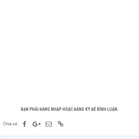
BẠN PHẢI ĐĂNG NHẬP HOẶC ĐĂNG KÝ ĐỂ BÌNH LUẬN.
Facebook
Google+
Email
Link
Chia sẻ: