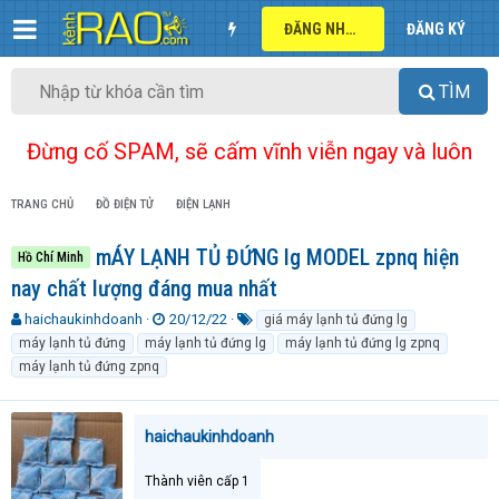
ĐĂNG NHẬP
ĐĂNG KÝ
TÌM
Đừng cố SPAM, sẽ cấm vĩnh viễn ngay và luôn
TRANG CHỦ
ĐỒ ĐIỆN TỬ
ĐIỆN LẠNH
mÁY LẠNH TỦ ĐỨNG lg MODEL zpnq hiện
Hồ Chí Minh
nay chất lượng đáng mua nhất
T
N
T
haichaukinhdoanh
20/12/22
giá máy lạnh tủ đứng lg
h
g
ừ
máy lạnh tủ đứng
máy lạnh tủ đứng lg
máy lạnh tủ đứng lg zpnq
r
à
k
máy lạnh tủ đứng zpnq
e
y
h
a
g
ó
d
ử
a
haichaukinhdoanh
s
i
t
a
Thành viên cấp 1
r