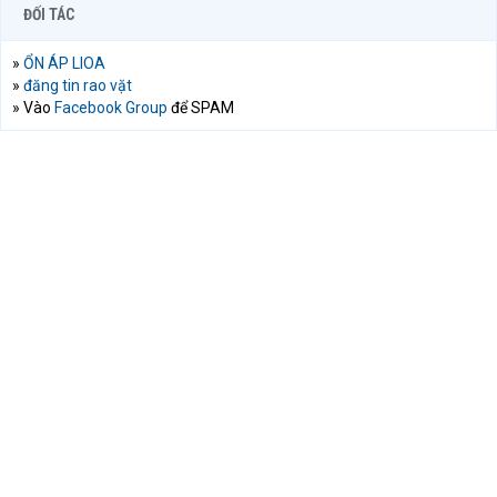
ĐỐI TÁC
»
ỔN ÁP LIOA
»
đăng tin rao vặt
» Vào
Facebook Group
để SPAM