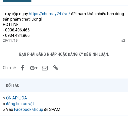
Truy cập ngay
https://chomay247.vn/
để tham khảo nhiều hơn dòng
sản phẩm chất lượng!!
HOTLINE:
- 0936.406.466
- 0934.484.866
29/11/19
#2
BẠN PHẢI ĐĂNG NHẬP HOẶC ĐĂNG KÝ ĐỂ BÌNH LUẬN.
Facebook
Google+
Email
Link
Chia sẻ:
ĐỐI TÁC
»
ỔN ÁP LIOA
»
đăng tin rao vặt
» Vào
Facebook Group
để SPAM