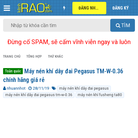
ĐĂNG NHẬP
ĐĂNG KÝ
TÌM
Đừng cố SPAM, sẽ cấm vĩnh viễn ngay và luôn
TRANG CHỦ
TỔNG HỢP
THỨ KHÁC
Máy nén khí dây đai Pegasus TM-W-0.36
Toàn quốc
chính hãng giá rẻ
T
N
T
nhuannhot
28/11/19
máy nén khí dây đai pegasus
h
g
ừ
máy nén khí dây đai pegasus tm-w-0.36
máy nén khí fusheng ta80
r
à
k
e
y
h
a
g
ó
d
ử
a
s
i
t
a
r