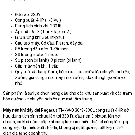
Điện áp: 220V
Công suất: 4HP ( ~3Kw )
Dung tích bình khí: 330 lít
Áp suất: 6 - 8 ( bar ~ kg/cm2 )
Lưu lượng khí: 360 lit/phút
Cấu tạo máy: Có dầu, Piston, dây đai
Số lượng đầu nén: 1 đầu nén
Số lượng moto: 1 moto
Số piston (xi lanh): 3 piston (xi lanh)
Cấp máy nén khí: 1 cấp
Quy mô sử dụng: Gara, tiệm rửa, sửa chữa lớn chuyên nghiệp,
Xưởng gia công, nhà máy, nhà xưởng, doanh nghiệp vừa và
nhỏ
Sản phẩm là sự lựa chọn hàng đầu cho các khu sản xuất và các trạm
bảo dưỡng xe chuyên nghiệp quy mô tầm trung.
Máy nén khí dây đai
Pegasus TM-W-0.36/8-330L công suất 4HP, sở
hữu dung tích bình chứa lên tới 330 lít, đầu nén 3 piston, lên hơi
nhanh, có khả năng cấp khí cùng lúc cho nhiều thiết bị cùng lúc, giúp
công việc đạt hiệu suất tối đa, không bị ngắt quãng, tiết kiệm thời
gian gia tăng doanh thu.