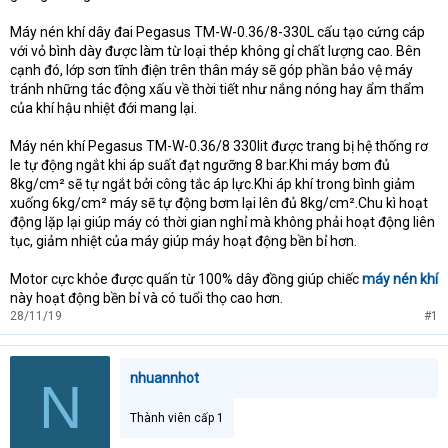
Máy nén khí dây đai Pegasus TM-W-0.36/8-330L cấu tạo cứng cáp
với vỏ bình dày được làm từ loại thép không gỉ chất lượng cao. Bên
cạnh đó, lớp sơn tĩnh điện trên thân máy sẽ góp phần bảo vệ máy
tránh những tác động xấu về thời tiết như nắng nóng hay ẩm thẩm
của khí hậu nhiệt đới mang lại.
Máy nén khí Pegasus TM-W-0.36/8 330lit được trang bị hệ thống rơ
le tự động ngắt khi áp suất đạt ngưỡng 8 bar.Khi máy bơm đủ
8kg/cm² sẽ tự ngắt bởi công tắc áp lực.Khi áp khí trong bình giảm
xuống 6kg/cm² máy sẽ tự động bơm lại lên đủ 8kg/cm².Chu kì hoạt
động lặp lại giúp máy có thời gian nghỉ mà không phải hoạt động liên
tục, giảm nhiệt của máy giúp máy hoạt động bền bỉ hơn.
Motor cực khỏe được quấn từ 100% dây đồng giúp chiếc
máy nén khí
này hoạt động bền bỉ và có tuổi thọ cao hơn.
28/11/19
#1
nhuannhot
N
Thành viên cấp 1