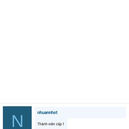
t
e
r
nhuannhot
N
Thành viên cấp 1