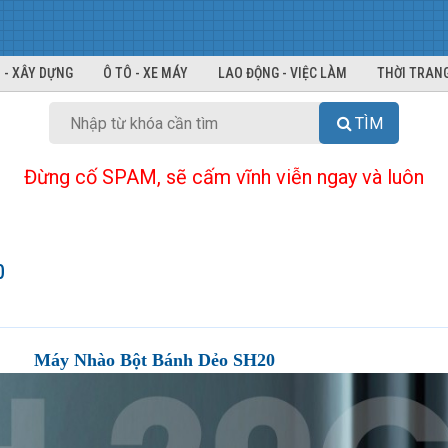
 - XÂY DỰNG
Ô TÔ - XE MÁY
LAO ĐỘNG - VIỆC LÀM
THỜI TRANG
TÌM
Đừng cố SPAM, sẽ cấm vĩnh viễn ngay và luôn
0
Máy Nhào Bột Bánh Dẻo SH20