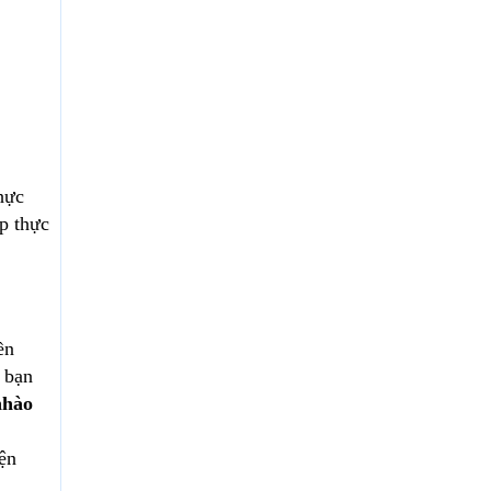
hực
p thực
ền
 bạn
nhào
ện