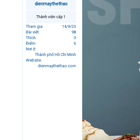
dienmaythethao
r
t
e
Thành viên cấp 1
r
Tham gia
14/9/23
Bài viết
98
Thích
0
Điểm
6
Nơi ở
Thành phố Hồ Chí Minh
Website
dienmaythethao.com