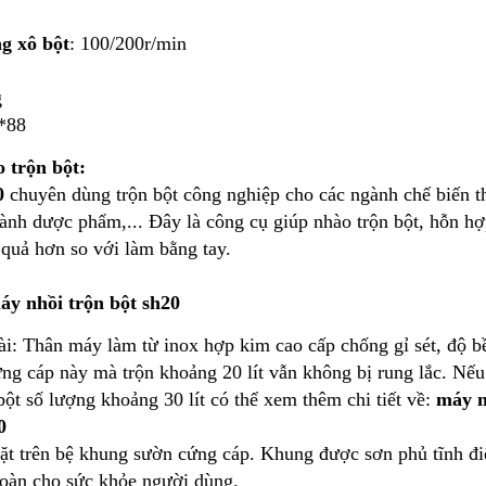
g xô bột
: 100/200r/min
g
*88
 trộn bột:
0
chuyên dùng trộn bột công nghiệp cho các ngành chế biến t
nh dược phẩm,... Đây là công cụ giúp nhào trộn bột, hỗn hợ
quả hơn so với làm bằng tay.
áy nhồi trộn bột sh20
ài: Thân máy làm từ inox hợp kim cao cấp chống gỉ sét, độ b
ng cáp này mà trộn khoảng 20 lít vẫn không bị rung lắc. Nếu
ột số lượng khoảng 30 lít có thể xem thêm chi tiết về:
máy 
0
đặt trên bệ khung sườn cứng cáp. Khung được sơn phủ tĩnh đi
toàn cho sức khỏe người dùng.