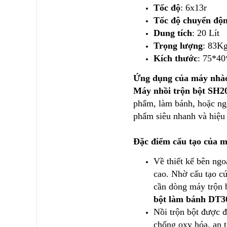
Tốc độ
: 6x13r
Tốc độ chuyển độn
Dung tích
: 20 Lít
Trọng lượng
: 83K
Kích thước
: 75*40
Ứng dụng của máy nhào
Máy nhồi trộn bột SH2
phẩm, làm bánh, hoặc ngà
phẩm siêu nhanh và hiệu 
Đặc điểm cấu tạo của m
Về thiết kế bên ngo
cao. Nhờ cấu tạo cứ
cần dòng máy trộn b
bột làm bánh DT3
Nồi trộn bột được 
chống oxy hóa, an 