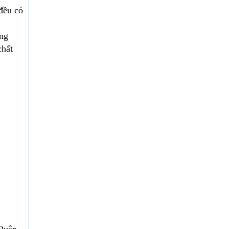
đều có
ng
chất