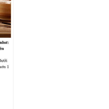
 như:
bền
Dưới
hơn 1