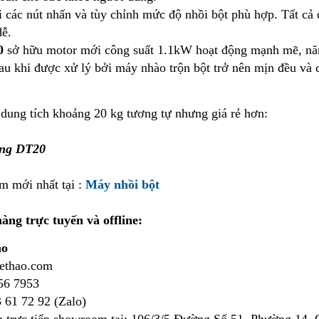
 các nút nhấn và tùy chỉnh mức độ nhồi bột phù hợp. Tất cả 
dễ.
0
sở hữu motor mới công suất 1.1kW hoạt động mạnh mẽ, nă
sau khi được xử lý bởi máy nhào trộn bột trở nên mịn đều và 
dung tích khoảng 20 kg tương tự nhưng giá rẻ hơn:
ụng DT20
 mới nhất tại :
Máy nhồi bột
hàng trực tuyến và offline:
ao
hethao.com
56 7953
3 61 72 92 (Zalo)