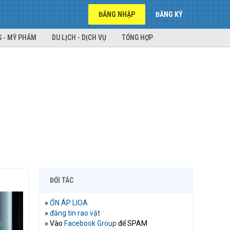
ĐĂNG NHẬP
ĐĂNG KÝ
 - MỸ PHẨM
DU LỊCH - DỊCH VỤ
TỔNG HỢP
ĐỐI TÁC
»
ỔN ÁP LIOA
»
đăng tin rao vặt
» Vào
Facebook Group
để SPAM