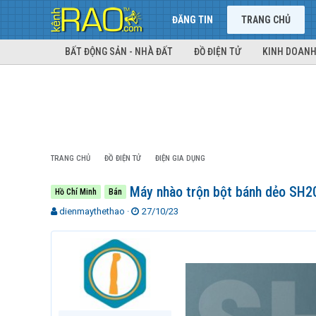
ĐĂNG TIN
TRANG CHỦ
BẤT ĐỘNG SẢN - NHÀ ĐẤT
ĐỒ ĐIỆN TỬ
KINH DOANH
TRANG CHỦ
ĐỒ ĐIỆN TỬ
ĐIỆN GIA DỤNG
Máy nhào trộn bột bánh dẻo SH2
Hồ Chí Minh
Bán
T
N
dienmaythethao
27/10/23
h
g
r
à
e
y
a
g
d
ử
s
i
t
a