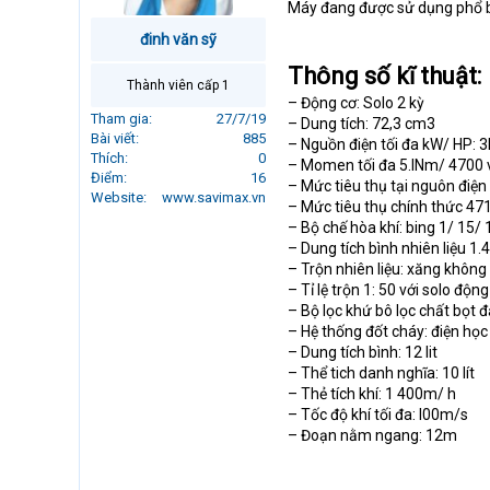
Máy đang được sử dụng phổ biế
r
t
đinh văn sỹ
e
Thông số kĩ thuật:
r
Thành viên cấp 1
– Động cơ: Solo 2 kỳ
Tham gia
27/7/19
– Dung tích: 72,3 cm3
Bài viết
885
– Nguồn điện tối đa kW/ HP:
Thích
0
– Momen tối đa 5.INm/ 4700
Điểm
16
– Mức tiêu thụ tại nguôn điện 
Website
www.savimax.vn
– Mức tiêu thụ chính thức 47
– Bộ chế hòa khí: bing 1/ 15/
– Dung tích bình nhiên liệu 1.4 
– Trộn nhiên liệu: xăng không
– Tỉ lệ trộn 1: 50 với solo động
– Bộ lọc khứ bô lọc chất bọt đ
– Hệ thống đốt cháy: điện học
– Dung tích bình: 12 lit
– Thể tich danh nghĩa: 10 lít
– Thẻ tích khí: 1 400m/ h
– Tốc độ khí tối đa: I00m/s
– Đoạn nằm ngang: 12m