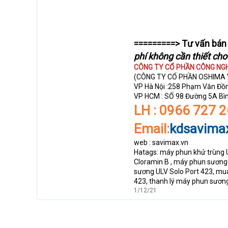
=========> Tư vấn bán 
phí không cần thiết ch
CÔNG TY CỔ PHẦN CÔNG NG
(CÔNG TY CỔ PHẦN OSHIMA 
VP Hà Nội :258 Phạm Văn Đồn
VP HCM : SỐ 98 Đường 5A Bìn
LH : 0966 727 
Email:
kdsavima
web : savimax.vn
Hatags: máy phun khử trùng 
Cloramin B , máy phun sương
sương ULV Solo Port 423, mu
423, thanh lý máy phun sương 
1/12/21