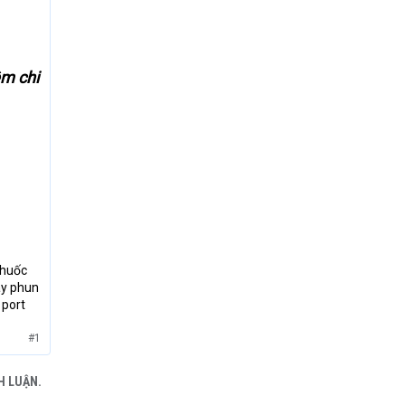
ệm chi
thuốc
áy phun
 port
#1
H LUẬN.