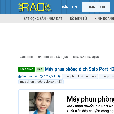
ĐĂNG TIN
TRANG CHỦ
BẤT ĐỘNG SẢN - NHÀ ĐẤT
ĐỒ ĐIỆN TỬ
KINH DOANH
TRANG CHỦ
KINH DOANH - XÂY DỰNG
MUA BÁN QUA MẠNG
Máy phun phòng dịch Solo Port 4
Toàn quốc
Bán
T
N
T
đinh văn sỹ
1/12/21
máy phun khử trùng ulv
máy phun
h
g
ừ
máy phun thuốc solo port 423
r
à
k
e
y
h
a
g
ó
Máy phun phòng
d
ử
a
s
i
Máy phun thuốc
Solo Port 423
t
xuất trên dây chuyền công ngh
a