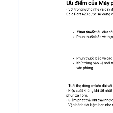
Ưu điểm của Máy p
- Với trọng lượng nhẹ và dây
Solo Port 423 được sử dụng v
Phun thuốc
tiêu diệt c
Phun thuốc bảo vệ thực 
Phun thuốc bảo vệ các 
Khử trùng bảo vệ môi t
văn phòng…
- Tuổi thọ động cơ kéo dài với 
- Hiệu suất không khí tốt nhấ
phun xa 15m.
- Giảm phát thải khí thải nhờ 
- Vận hành tiết kiệm hơn nhờ 