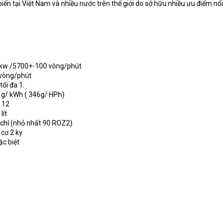
n tại Việt Nam và nhiều nước trên thế giới do sở hữu nhiều ưu điểm nổi 
 3kw /5700+-100 vòng/phút
 vòng/phút
tối đa 1.
1g/ kWh ( 346g/ HPh)
 112
lít
 chỉ (nhỏ nhất 90 ROZ2)
 cơ 2 ky
ặc biệt