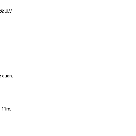
ốc
ULV
ơ quan,
o 11m,