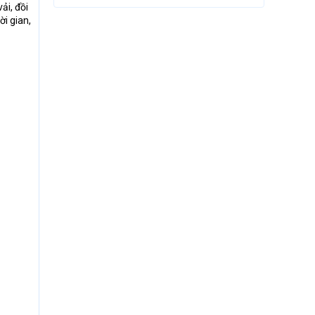
ải, đồi
ời gian,