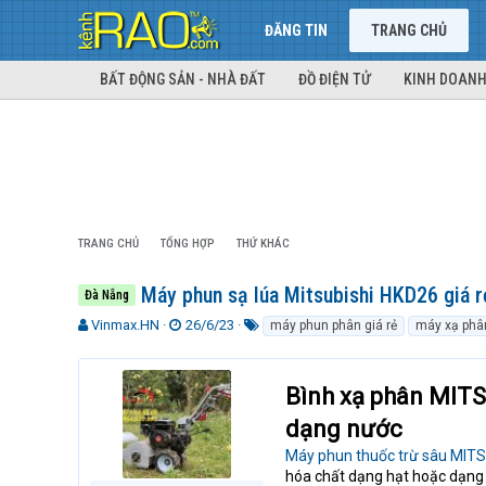
ĐĂNG TIN
TRANG CHỦ
BẤT ĐỘNG SẢN - NHÀ ĐẤT
ĐỒ ĐIỆN TỬ
KINH DOANH
TRANG CHỦ
TỔNG HỢP
THỨ KHÁC
Máy phun sạ lúa Mitsubishi HKD26 giá r
Đà Nẵng
T
N
T
Vinmax.HN
26/6/23
máy phun phân giá rẻ
máy xạ phâ
h
g
ừ
r
à
k
e
y
h
Bình xạ phân MITS
a
g
ó
d
ử
a
dạng nước
s
i
Máy phun thuốc trừ sâu MIT
t
hóa chất dạng hạt hoặc dạng b
a