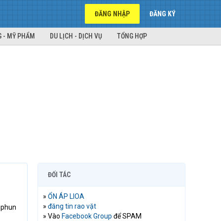
ĐĂNG NHẬP
ĐĂNG KÝ
 - MỸ PHẨM
DU LỊCH - DỊCH VỤ
TỔNG HỢP
ĐỐI TÁC
»
ỔN ÁP LIOA
»
đăng tin rao vặt
 phun
» Vào
Facebook Group
để SPAM