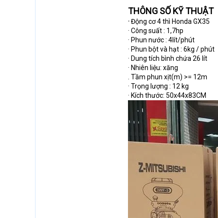
THÔNG SỐ KỸ THUẬT
·
Động cơ 4 thì Honda GX35
· Công suất : 1,7hp
· Phun nước : 4lít/phút
· Phun bột và hạt : 6kg / phút
· Dung tích bình chứa 26 lít
· Nhiên liệu: xăng
. Tầm phun xịt(m) >= 12m
· Trọng lượng : 12 kg
· Kích thước: 50x44x83CM