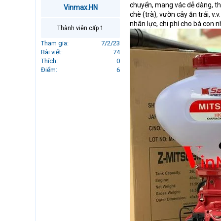
chuyển, mang vác dễ dàng, thí
r
Vinmax.HN
chè (trà), vườn cây ăn trái, v.
t
nhân lực, chi phí cho bà con 
e
Thành viên cấp 1
r
Tham gia
7/2/23
Bài viết
74
Thích
0
Điểm
6