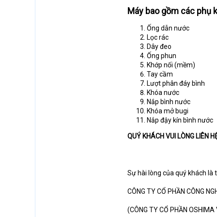
Máy bao gồm các phụ k
Ống dẫn nước
Lọc rác
Dây đeo
Ống phun
Khớp nối (mềm)
Tay cầm
Lượt phân đáy bình
Khóa nước
Nắp bình nước
Khóa mở bugi
Nắp đậy kín bình nước
QUÝ KHÁCH VUI LÒNG LIÊN H
Sự hài lòng của quý khách là 
CÔNG TY CỔ PHẦN CÔNG NG
(CÔNG TY CỔ PHẦN OSHIMA 