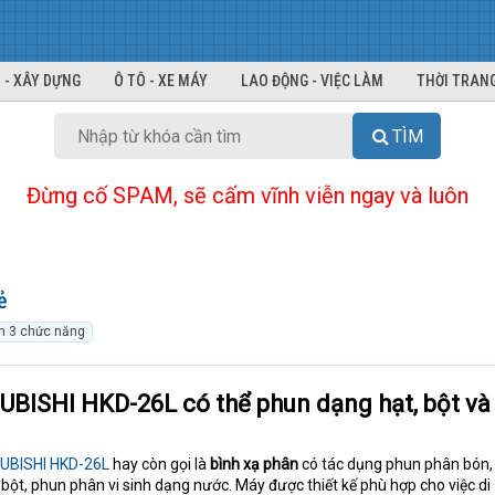
 - XÂY DỰNG
Ô TÔ - XE MÁY
LAO ĐỘNG - VIỆC LÀM
THỜI TRANG
TÌM
Đừng cố SPAM, sẽ cấm vĩnh viễn ngay và luôn
ẻ
n 3 chức năng
UBISHI HKD-26L có thể phun dạng hạt, bột và
SUBISHI HKD-26L
hay còn gọi là
bình xạ phân
có tác dụng phun phân bón,
ột, phun phân vi sinh dạng nước. Máy được thiết kế phù hợp cho việc di