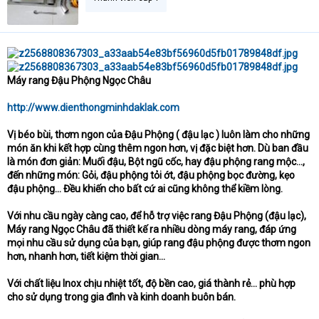
Máy rang Đậu Phộng Ngọc Châu
http://www.dienthongminhdaklak.com
Vị béo bùi, thơm ngon của Đậu Phộng ( đậu lạc ) luôn làm cho những
món ăn khi kết hợp cùng thêm ngon hơn, vị đặc biệt hơn. Dù ban đầu
là món đơn giản: Muối đậu, Bột ngũ cốc, hay đậu phộng rang mộc...,
đến những món: Gỏi, đậu phộng tỏi ớt, đậu phộng bọc đường, kẹo
đậu phộng... Đều khiến cho bất cứ ai cũng không thể kiềm lòng.
Với nhu cầu ngày càng cao, để hỗ trợ việc rang Đậu Phộng (đậu lạc),
Máy rang Ngọc Châu đã thiết kế ra nhiều dòng máy rang, đáp ứng
mọi nhu cầu sử dụng của bạn, giúp rang đậu phộng được thơm ngon
hơn, nhanh hơn, tiết kiệm thời gian...
Với chất liệu Inox chịu nhiệt tốt, độ bền cao, giá thành rẻ... phù hợp
cho sử dụng trong gia đình và kinh doanh buôn bán.