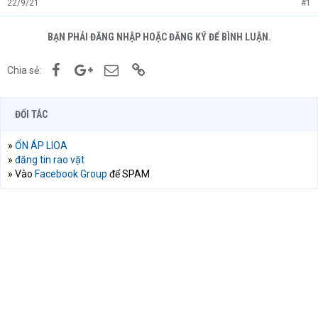
22/9/21
#1
BẠN PHẢI ĐĂNG NHẬP HOẶC ĐĂNG KÝ ĐỂ BÌNH LUẬN.
Facebook
Google+
Email
Link
Chia sẻ:
ĐỐI TÁC
»
ỔN ÁP LIOA
»
đăng tin rao vặt
» Vào
Facebook Group
để SPAM