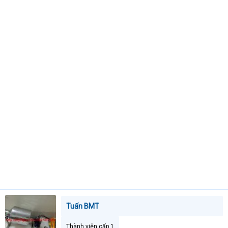
e
r
Tuấn BMT
Thành viên cấp 1