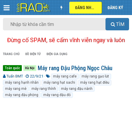
ĐĂNG NHẬP
ĐĂNG KÝ
TÌM
Đừng cố SPAM, sẽ cấm vĩnh viễn ngay và luôn
TRANG CHỦ
ĐỒ ĐIỆN TỬ
ĐIỆN GIA DỤNG
Máy rang Đậu Phộng Ngọc Châu
Toàn quốc
Hà Nội
T
N
T
Tuấn BMT
22/9/21
máy rang cafe
máy rang gạo lứt
h
g
ừ
máy rang hạnh nhân
máy rang hạt sachi
máy rang hạt điều
r
à
k
máy rang mè
máy rang thính
máy rang đậu nành
e
y
h
máy rang đậu phộng
máy rang đậu đỏ
a
g
ó
d
ử
a
s
i
t
a
r
t