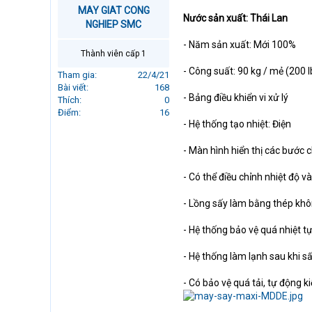
r
MAY GIAT CONG
Nước sản xuất: Thái Lan
t
NGHIEP SMC
e
- Năm sản xuất: Mới 100%
r
Thành viên cấp 1
- Công suất: 90 kg / mẻ (200 l
Tham gia
22/4/21
Bài viết
168
- Bảng điều khiển vi xử lý
Thích
0
Điểm
16
- Hệ thống tạo nhiệt: Điện
- Màn hình hiển thị các bước 
- Có thể điều chỉnh nhiệt độ v
- Lồng sấy làm bằng thép khô
- Hệ thống bảo vệ quá nhiệt t
- Hệ thống làm lạnh sau khi sấ
- Có bảo vệ quá tải, tự động k