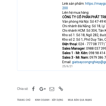
Link sản phẩm:
https://mayg
200
Liên hệ mua hàng:
CÔNG TY CỔ PHẦN PHÁT TRI
Văn phòng Hà Nội: Số 47-49 K
Chi nhánh Đà Nẵng: Số 18, Lý
Chi nhánh HCM: Số 304, Tân K
Kho số 1: Số 18, Ngõ 282, Đư
Kho số 2: Số 1, Phố Duy Tân, 
Điện thoại:
024 - 777 08 777 |
Sales Manager:
0988 037 399
Sales 1 - Mr. Kiên:
098 98 414 
Sales 3 - Mr. Nam:
0979 386 7
Email:
giatsaycongnghiep@g
25/6/21
Facebook
Google+
Email
Link
Chia sẻ:
TRANG CHỦ
KINH DOANH - XÂY DỰNG
MUA BÁN QUA MẠNG