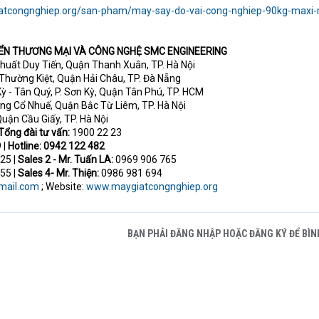
iatcongnghiep.org/san-pham/may-say-do-vai-cong-nghiep-90kg-maxi
ỂN THƯƠNG MẠI VÀ CÔNG NGHỆ SMC ENGINEERING
huất Duy Tiến, Quận Thanh Xuân, TP. Hà Nội
 Thường Kiệt, Quận Hải Châu, TP. Đà Nẵng
ỳ - Tân Quý, P. Sơn Kỳ, Quận Tân Phú, TP. HCM
ờng Cổ Nhuế, Quận Bắc Từ Liêm, TP. Hà Nội
Quận Cầu Giấy, TP. Hà Nội
Tổng đài tư vấn:
1900 22 23
 |
Hotline: 0942 122 482
25 |
Sales 2 - Mr. Tuấn LA:
0969 906 765
55 |
Sales 4- Mr. Thiện:
0986 981 694
mail.com
; Website:
www.maygiatcongnghiep.org
BẠN PHẢI ĐĂNG NHẬP HOẶC ĐĂNG KÝ ĐỂ BÌN