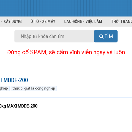
 - XÂY DỰNG
Ô TÔ - XE MÁY
LAO ĐỘNG - VIỆC LÀM
THỜI TRANG
TÌM
Đừng cố SPAM, sẽ cấm vĩnh viễn ngay và luôn
XI MDDE-200
ghiệp
thiết bị giặt là công nghiệp
 90kg MAXI MDDE-200