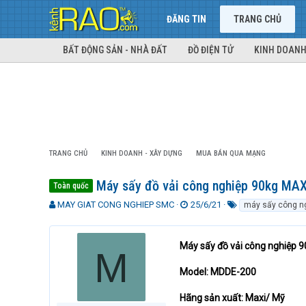
ĐĂNG TIN
TRANG CHỦ
BẤT ĐỘNG SẢN - NHÀ ĐẤT
ĐỒ ĐIỆN TỬ
KINH DOANH
TRANG CHỦ
KINH DOANH - XÂY DỰNG
MUA BÁN QUA MẠNG
Máy sấy đồ vải công nghiệp 90kg MA
Toàn quốc
T
N
T
MAY GIAT CONG NGHIEP SMC
25/6/21
máy sấy công n
h
g
ừ
r
à
k
e
y
h
Máy sấy đồ vải công nghiệp
M
a
g
ó
d
ử
a
Model: MDDE-200
s
i
t
Hãng sản xuất: Maxi/ Mỹ
a