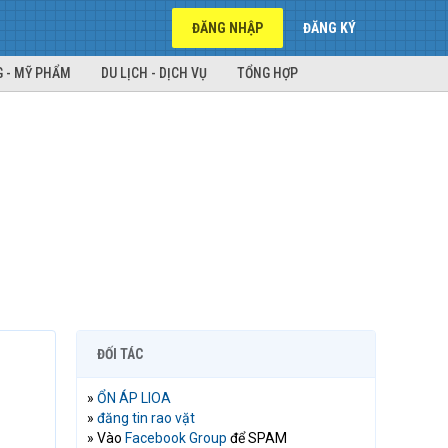
ĐĂNG NHẬP
ĐĂNG KÝ
 - MỸ PHẨM
DU LỊCH - DỊCH VỤ
TỔNG HỢP
ĐỐI TÁC
»
ỔN ÁP LIOA
»
đăng tin rao vặt
» Vào
Facebook Group
để SPAM