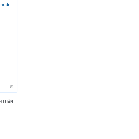
-mdde-
#1
H LUẬN.