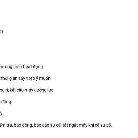
b)
chương trình hoạt động.
à thời gian sấy theo ý muốn.
ng rỉ, kết cấu máy cường lực
ự động.
y.
iểm tra, báo động, báo cáo sự cố, tắt ngắt máy khi có sự cố.