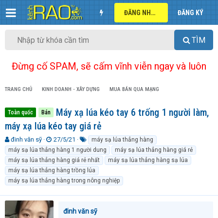
ĐĂNG NHẬP
ĐĂNG KÝ
TÌM
Đừng cố SPAM, sẽ cấm vĩnh viễn ngay và luôn
TRANG CHỦ
KINH DOANH - XÂY DỰNG
MUA BÁN QUA MẠNG
Máy xạ lúa kéo tay 6 trống 1 người làm,
Toàn quốc
Bán
máy xạ lúa kéo tay giá rẻ
T
N
T
đinh văn sỹ
27/5/21
máy sạ lúa thẳng hàng
h
g
ừ
máy sạ lúa thẳng hàng 1 người dung
máy sạ lúa thẳng hàng giá rẻ
r
à
k
máy sạ lúa thẳng hàng giá rẻ nhất
máy sạ lúa thẳng hàng sạ lúa
e
y
h
máy sạ lúa thẳng hàng trồng lúa
a
g
ó
máy sạ lúa thẳng hàng trong nông nghiệp
d
ử
a
s
i
t
a
đinh văn sỹ
r