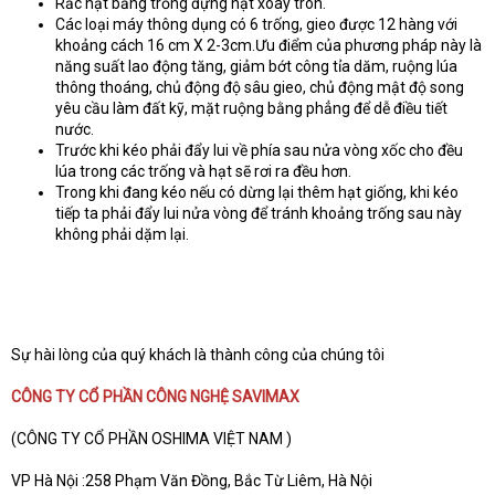
Rắc hạt bằng trống đựng hạt xoay tròn.
Các loại máy thông dụng có 6 trống, gieo được 12 hàng với
khoảng cách 16 cm X 2-3cm.Ưu điểm của phương pháp này là
năng suất lao động tăng, giảm bớt công tỉa dăm, ruộng lúa
thông thoáng, chủ động độ sâu gieo, chủ động mật độ song
yêu cầu làm đất kỹ, mặt ruộng bằng phẳng để dễ điều tiết
nước.
Trước khi kéo phải đẩy lui về phía sau nửa vòng xốc cho đều
lúa trong các trống và hạt sẽ rơi ra đều hơn.
Trong khi đang kéo nếu có dừng lại thêm hạt giống, khi kéo
tiếp ta phải đẩy lui nửa vòng để tránh khoảng trống sau này
không phải dặm lại.
Sự hài lòng của quý khách là thành công của chúng tôi
CÔNG TY CỔ PHẦN CÔNG NGHỆ SAVIMAX
(CÔNG TY CỔ PHẦN OSHIMA VIỆT NAM )
VP Hà Nội :258 Phạm Văn Đồng, Bắc Từ Liêm, Hà Nội