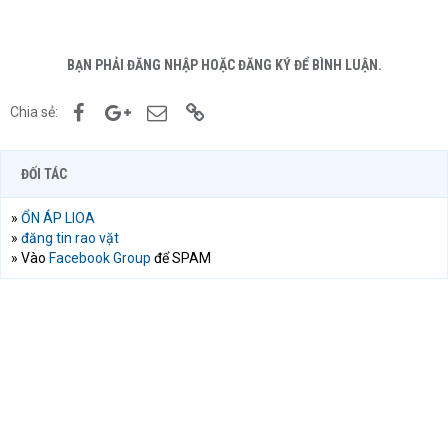
BẠN PHẢI ĐĂNG NHẬP HOẶC ĐĂNG KÝ ĐỂ BÌNH LUẬN.
Facebook
Google+
Email
Link
Chia sẻ:
ĐỐI TÁC
»
ỔN ÁP LIOA
»
đăng tin rao vặt
» Vào
Facebook Group
để SPAM