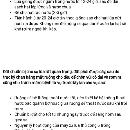
Lúa giống được ngâm trong nước từ 12-24 giờ, sau đó đãi
sạch hạt lép lửng và nước chua.
Để cho hạt ráo nước (2-3 giờ).
Tiến hành ủ từ 20-24 giờ tùy theo giống sao cho hạt lúa nứt
nanh là được. Không nên để mộng ra quá dài rễ xoắn lại hạt sẽ
khó rơi ra ngoài khi kéo.
Đất chuẩn bị cho sạ lúa rất quan trọng, đất phải được cày, sau đó
trục kỹ chan bằng mặt ruộng cho đều để chôn vùi cỏ dại và rơm rạ
cũng như tránh mầm bệnh từ vụ trước lây lan cho vụ sau:
Ruộng có hệ thống thoát nước tốt, nên thiết kế hệ thống thoát
nước bao quanh bờ hoặc giữa ruộng để thoát nước sau khi trời
mưa.
Chuẩn bị đất cho tốt từ những ngày trước để sáng hôm sau
gieo sạ.
Nguyên lý hoạt động của máy xạ lúa thủ công 6 trống: