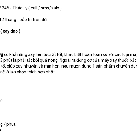
.245 - Thảo Ly ( call / sms/zalo )
2 tháng - bảo trì trọn đời
 xay dao )
0g
có khả năng xay liên tục rất tốt, khác biệt hoàn toàn so với các loại má
3 phút là phải tắt bởi quá nóng. Ngoài ra động cơ của máy xay thuốc bắ
h tố, giúp xay nhuyễn và mịn hơn, nếu muốn dùng 1 sản phẩm chuyên dụ
 sẽ là lựa chọn thích hợp nhất.
00
g / phút.
.