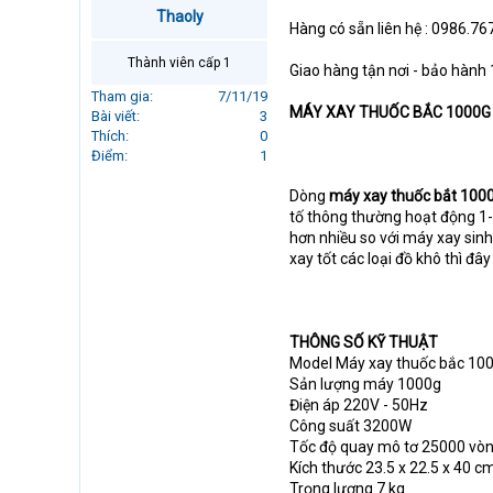
r
Thaoly
Hàng có sẵn liên hệ : 0986.767
t
e
Thành viên cấp 1
Giao hàng tận nơi - bảo hành 1
r
Tham gia
7/11/19
MÁY XAY THUỐC BẮC 1000G (
Bài viết
3
Thích
0
Điểm
1
Dòng
máy xay thuốc bắt 100
tố thông thường hoạt động 1-
hơn nhiều so với máy xay sin
xay tốt các loại đồ khô thì đây
THÔNG SỐ KỸ THUẬT
Model Máy xay thuốc bắc 10
Sản lượng máy 1000g
Điện áp 220V - 50Hz
Công suất 3200W
Tốc độ quay mô tơ 25000 vòn
Kích thước 23.5 x 22.5 x 40 cm
Trọng lượng 7 kg