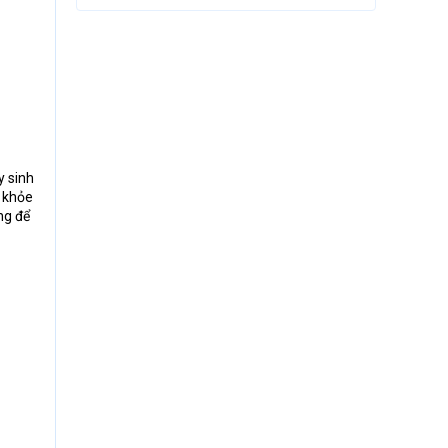
y sinh
c khỏe
ng để