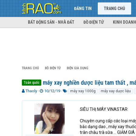
ĐĂNG TIN
TRANG CHỦ
BẤT ĐỘNG SẢN - NHÀ ĐẤT
ĐỒ ĐIỆN TỬ
KINH DOANH
TRANG CHỦ
ĐỒ ĐIỆN TỬ
ĐIỆN GIA DỤNG
máy xay nghiền dược liệu tam thất , m
Toàn quốc
T
N
T
Thaoly
10/12/19
máy xay 1000g
máy xay dược liệu
h
g
ừ
r
à
k
e
y
h
SIÊU THỊ MÁY VINASTAR
a
g
ó
d
ử
a
Chuyên cung cấp các loại máy
s
i
bắc dạng dao , máy xay thuốc
t
trân châu trà sữa ... GIẢM G
a