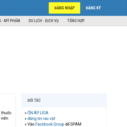
ĐĂNG NHẬP
ĐĂNG KÝ
 - MỸ PHẨM
DU LỊCH - DỊCH VỤ
TỔNG HỢP
ĐỐI TÁC
y thuốc
»
ỔN ÁP LIOA
 viên
»
đăng tin rao vặt
» Vào
Facebook Group
để SPAM