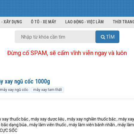
 - XÂY DỰNG
Ô TÔ - XE MÁY
LAO ĐỘNG - VIỆC LÀM
THỜI TRANG
TÌM
Đừng cố SPAM, sẽ cấm vĩnh viễn ngay và luôn
áy xay ngũ cốc 1000g
máy xay ngũ cốc
máy xay tam thất
 xay thuốc bắc , máy xay dược liệu , máy xay nghiền thuốc bắc , máy xa
 bắc dạng búa , máy làm viên thuốc , máy làm viên bánh nhãn , máy làm
IÁ CỰC SỐC