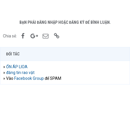
BẠN PHẢI ĐĂNG NHẬP HOẶC ĐĂNG KÝ ĐỂ BÌNH LUẬN.
Facebook
Google+
Email
Link
Chia sẻ:
ĐỐI TÁC
»
ỔN ÁP LIOA
»
đăng tin rao vặt
» Vào
Facebook Group
để SPAM