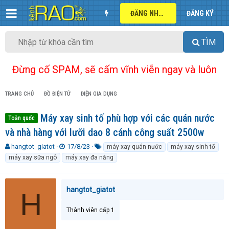
ĐĂNG NHẬP
ĐĂNG KÝ
TÌM
Đừng cố SPAM, sẽ cấm vĩnh viễn ngay và luôn
TRANG CHỦ
ĐỒ ĐIỆN TỬ
ĐIỆN GIA DỤNG
Máy xay sinh tố phù hợp với các quán nước
Toàn quốc
và nhà hàng với lưỡi dao 8 cánh công suất 2500w
T
N
T
hangtot_giatot
17/8/23
máy xay quán nước
máy xay sinh tố
h
g
ừ
máy xay sữa ngô
máy xay đa năng
r
à
k
e
y
h
a
g
ó
hangtot_giatot
H
d
ử
a
s
i
t
Thành viên cấp 1
a
r