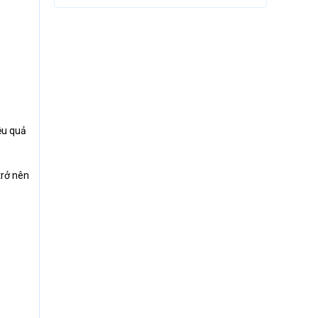
ệu quả
trở nên