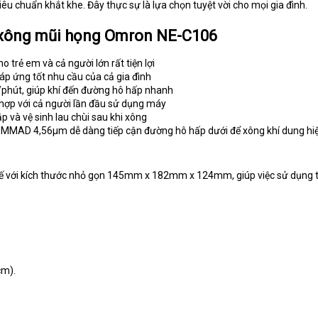
iêu chuẩn khắt khe. Đây thực sự là lựa chọn tuyệt vời cho mọi gia đình.
xông mũi họng Omron NE-C106
o trẻ em và cả người lớn rất tiện lợi
áp ứng tốt nhu cầu của cả gia đình
/phút, giúp khí đến đường hô hấp nhanh
h hợp với cả người lần đầu sử dụng máy
p và vệ sinh lau chùi sau khi xông
a MMAD 4,56µm dễ dàng tiếp cận đường hô hấp dưới để xông khí dung hi
 kế với kích thước nhỏ gọn 145mm x 182mm x 124mm, giúp việc sử dụng 
cm).