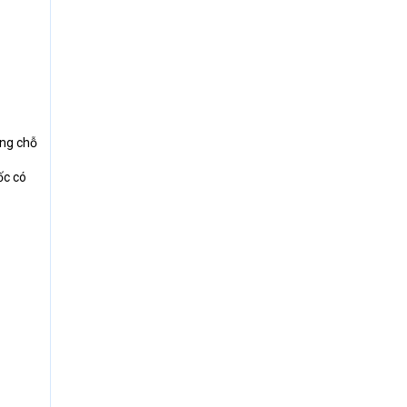
ong chỗ
ốc có