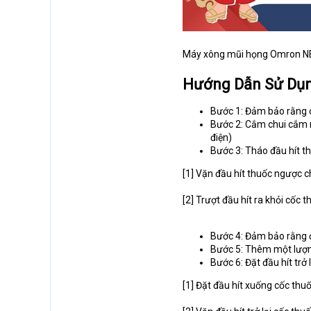
Máy xông mũi họng Omron N
Hướng Dẫn Sử Dụ
Bước 1: Đảm bảo rằng cô
Bước 2: Cắm chui cắm n
điện)
Bước 3: Tháo đầu hít t
[1] Vặn đầu hít thuốc ngược c
[2] Trượt đầu hít ra khỏi cốc 
Bước 4: Đảm bảo rằng 
Bước 5: Thêm một lượn
Bước 6: Đặt đầu hít trở 
[1] Đặt đầu hít xuống cốc thu