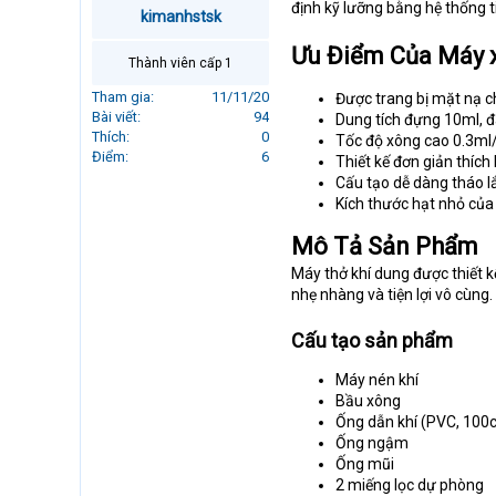
định kỹ lưỡng bằng hệ thống t
r
kimanhstsk
t
Ưu Điểm Của Máy 
e
Thành viên cấp 1
r
Tham gia
11/11/20
Được trang bị mặt nạ ch
Bài viết
94
Dung tích đựng 10ml, đ
Thích
0
Tốc độ xông cao 0.3ml
Điểm
6
Thiết kế đơn giản thíc
Cấu tạo dễ dàng tháo lắ
Kích thước hạt nhỏ củ
Mô Tả Sản Phẩm
Máy thở khí dung được thiết
nhẹ nhàng và tiện lợi vô cùng.
Cấu tạo sản phẩm
Máy nén khí
Bầu xông
Ống dẫn khí (PVC, 100
Ống ngậm
Ống mũi
2 miếng lọc dự phòng