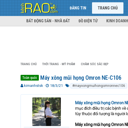
ĐĂNG TIN
TRANG CHỦ
BẤT ĐỘNG SẢN - NHÀ ĐẤT
ĐỒ ĐIỆN TỬ
KINH DOANH
TRANG CHỦ
THỜI TRANG - MỸ PHẨM
CHĂM SÓC SẮC ĐẸP
Máy xông mũi họng Omron NE-C106
Toàn quốc
T
N
T
kimanhstsk
18/3/21
#mayxongmuihongomronnec106
h
g
ừ
r
à
k
e
y
h
Máy xông mũi họng Omron N
a
g
ó
mục đích điều trị các bệnh về
d
ử
a
tùy thuộc đối tượng là người l
s
i
t
Máy xông mũi họng Omron N
a