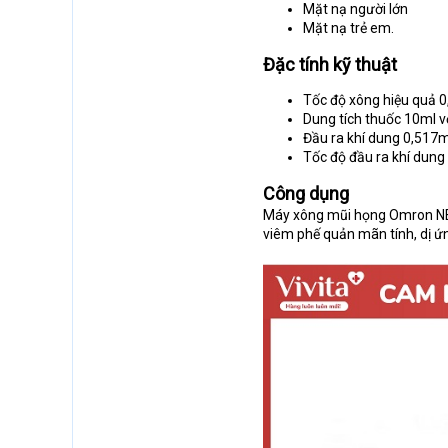
Mặt nạ người lớn
Mặt nạ trẻ em.
Đặc tính kỹ thuật
Tốc độ xông hiệu quả 0
Dung tích thuốc 10ml vớ
Đầu ra khí dung 0,517m
Tốc độ đầu ra khí dung 
Công dụng
Máy xông mũi họng Omron NE-
viêm phế quản mãn tính, dị ứn