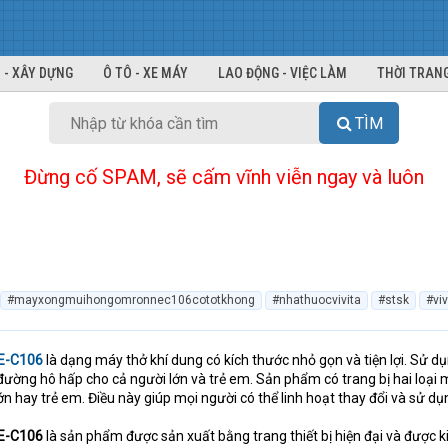
 - XÂY DỰNG
Ô TÔ - XE MÁY
LAO ĐỘNG - VIỆC LÀM
THỜI TRANG
TÌM
Đừng cố SPAM, sẽ cấm vĩnh viễn ngay và luôn
#mayxongmuihongomronnec106cototkhong
#nhathuocvivita
#stsk
#viv
E-C106
là dạng máy thở khí dung có kích thước nhỏ gọn và tiện lợi. Sử d
 đường hô hấp cho cả người lớn và trẻ em. Sản phẩm có trang bị hai loại 
ớn hay trẻ em. Điều này giúp mọi người có thể linh hoạt thay đổi và sử dụ
E-C106
là sản phẩm được sản xuất bằng trang thiết bị hiện đại và được 