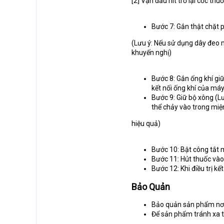
[2] Vặn đầu hít trở lại cốc th
Bước 7: Gắn thật chặt
(Lưu ý: Nếu sử dụng dây đeo 
khuyến nghị)
Bước 8: Gắn ống khí gi
kết nối ống khí của máy
Bước 9: Giữ bộ xông (L
thể chảy vào trong miệ
hiệu quả)
Bước 10: Bật công tắt 
Bước 11: Hút thuốc vào 
Bước 12: Khi điều trị kế
Bảo Quản
Bảo quản sản phẩm nơi 
Để sản phẩm tránh xa t