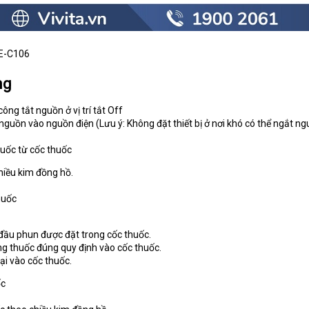
E-C106
ng
ng tắt nguồn ở vị trí tắt Off
guồn vào nguồn điện (Lưu ý: Không đặt thiết bị ở nơi khó có thể ngắt n
huốc từ cốc thuốc
hiều kim đồng hồ.
thuốc
đầu phun được đặt trong cốc thuốc.
g thuốc đúng quy định vào cốc thuốc.
lại vào cốc thuốc.
ốc