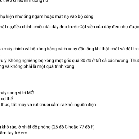
uốc theo chiều kim đồng hồ
 phụ kiện như ống ngậm hoặc mặt nạ vào bộ xông
mặt nạ,điều chỉnh chiều dài dây đeo trước.Cột viền của dây đeo như được
ữa máy chính và bộ xông bằng cách xoay đầu ống khí thật chặt và đặt tr
.
ưu ý: Không nghiêng bộ xông một gốc quá 30 độ ở tất cả các hướng. Thu
ng và không phải là một quá trình xông
máy sang vị trí MỞ
cơ thể.
t thúc, tắt máy và rút chuôi cắm ra khỏi nguồn điện.
khô ráo, ở nhiệt độ phòng (25 độ C hoặc 77 độ F).
ầm tay trẻ em.