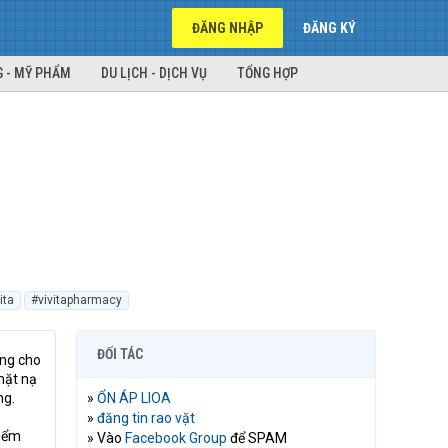
ĐĂNG NHẬP
ĐĂNG KÝ
 - MỸ PHẨM
DU LỊCH - DỊCH VỤ
TỔNG HỢP
ita
#vivitapharmacy
ĐỐI TÁC
ụng cho
mặt nạ
ng.
»
ỔN ÁP LIOA
»
đăng tin rao vặt
kiểm
» Vào
Facebook Group
để SPAM