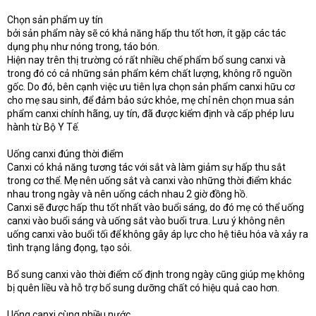
Chọn sản phẩm uy tín
bởi sản phẩm này sẽ có khả năng hấp thu tốt hơn, ít gặp các tác
dụng phụ như nóng trong, táo bón.
Hiện nay trên thị trường có rất nhiều chế phẩm bổ sung canxi và
trong đó có cả những sản phẩm kém chất lượng, không rõ nguồn
gốc. Do đó, bên cạnh việc ưu tiên lựa chọn sản phẩm canxi hữu cơ
cho mẹ sau sinh, để đảm bảo sức khỏe, mẹ chỉ nên chọn mua sản
phẩm canxi chính hãng, uy tín, đã được kiểm định và cấp phép lưu
hành từ Bộ Y Tế.
Uống canxi đúng thời điểm
Canxi có khả năng tương tác với sắt và làm giảm sự hấp thu sắt
trong cơ thể. Mẹ nên uống sắt và canxi vào những thời điểm khác
nhau trong ngày và nên uống cách nhau 2 giờ đồng hồ.
Canxi sẽ được hấp thu tốt nhất vào buổi sáng, do đó mẹ có thể uống
canxi vào buổi sáng và uống sắt vào buổi trưa. Lưu ý không nên
uống canxi vào buổi tối để không gây áp lực cho hệ tiêu hóa và xảy ra
tình trạng lắng đọng, tạo sỏi.
Bổ sung canxi vào thời điểm cố định trong ngày cũng giúp mẹ không
bị quên liều và hỗ trợ bổ sung dưỡng chất có hiệu quả cao hơn.
Uống canxi cùng nhiều nước