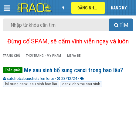
ĐĂNG NHẬP
ĐĂNG KÝ
TÌM
Đừng cố SPAM, sẽ cấm vĩnh viễn ngay và luôn
TRANG CHỦ
THỜI TRANG - MỸ PHẨM
MẸ VÀ BÉ
Mẹ sau sinh bổ sung canxi trong bao lâu?
Toàn quốc
T
N
T
satchobabauchelaferrforte
23/12/24
h
g
ừ
bổ sung canxi sau sinh bao lâu
canxi cho mẹ sau sinh
r
à
k
e
y
h
a
g
ó
d
ử
a
s
i
t
a
r
t