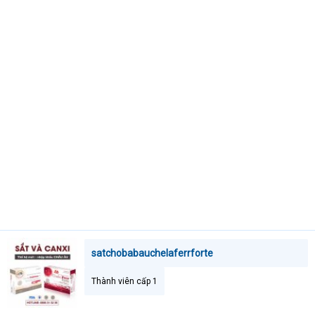
e
r
satchobabauchelaferrforte
Thành viên cấp 1