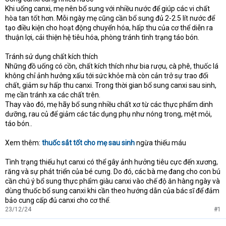
Khi uống canxi, mẹ nên bổ sung với nhiều nước để giúp các vi chất
hòa tan tốt hơn. Mỗi ngày mẹ cũng cần bổ sung đủ 2-2.5 lít nước để
tạo điều kiện cho hoạt động chuyển hóa, hấp thu của cơ thể diễn ra
thuận lợi, cải thiện hệ tiêu hóa, phòng tránh tình trạng táo bón.
Tránh sử dụng chất kích thích
Những đồ uống có cồn, chất kích thích như bia rượu, cà phê, thuốc lá
không chỉ ảnh hưởng xấu tới sức khỏe mà còn cản trở sự trao đổi
chất, giảm sự hấp thu canxi. Trong thời gian bổ sung canxi sau sinh,
mẹ cần tránh xa các chất trên.
Thay vào đó, mẹ hãy bổ sung nhiều chất xơ từ các thực phẩm dinh
dưỡng, rau củ để giảm các tác dụng phụ như nóng trong, mệt mỏi,
táo bón..
Xem thêm:
thuốc sắt tốt cho mẹ sau sinh
ngừa thiếu máu
Tình trạng thiếu hụt canxi có thể gây ảnh hưởng tiêu cực đến xương,
răng và sự phát triển của bé cưng. Do đó, các bà mẹ đang cho con bú
cần chú ý bổ sung thực phẩm giàu canxi vào chế độ ăn hàng ngày và
dùng thuốc bổ sung canxi khi cần theo hướng dẫn của bác sĩ để đảm
bảo cung cấp đủ canxi cho cơ thể.
23/12/24
#1