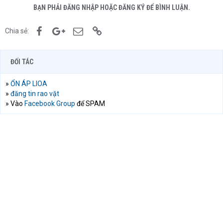
BẠN PHẢI ĐĂNG NHẬP HOẶC ĐĂNG KÝ ĐỂ BÌNH LUẬN.
Facebook
Google+
Email
Link
Chia sẻ:
ĐỐI TÁC
»
ỔN ÁP LIOA
»
đăng tin rao vặt
» Vào
Facebook Group
để SPAM