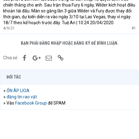
chiến thắng cho anh. Sau trận thua Fury 6 ngày, Wilder kích hoạt điều
khoản tái đấu. Màn so găng lần 3 giữa Wilder và Fury được thay đổi
thời gian, dự kiến diễn ra vào ngày 3/10 tại Las Vegas, thay vì ngày
18/7 theo kế hoạch trước đây. Tuệ An | 10:24 20/04/2020
4/9/21
#1
BẠN PHẢI ĐĂNG NHẬP HOẶC ĐĂNG KÝ ĐỂ BÌNH LUẬN.
Facebook
Google+
Email
Link
Chia sẻ:
ĐỐI TÁC
»
ỔN ÁP LIOA
»
đăng tin rao vặt
» Vào
Facebook Group
để SPAM