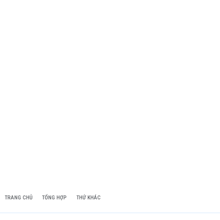
TRANG CHỦ
TỔNG HỢP
THỨ KHÁC