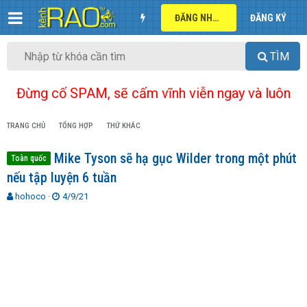
ĐĂNG NHẬP
ĐĂNG KÝ
TÌM
Đừng cố SPAM, sẽ cấm vĩnh viễn ngay và luôn
TRANG CHỦ
TỔNG HỢP
THỨ KHÁC
Mike Tyson sẽ hạ gục Wilder trong một phút
Toàn quốc
nếu tập luyện 6 tuần
T
N
hohoco
4/9/21
h
g
r
à
e
y
a
g
d
ử
s
i
t
a
r