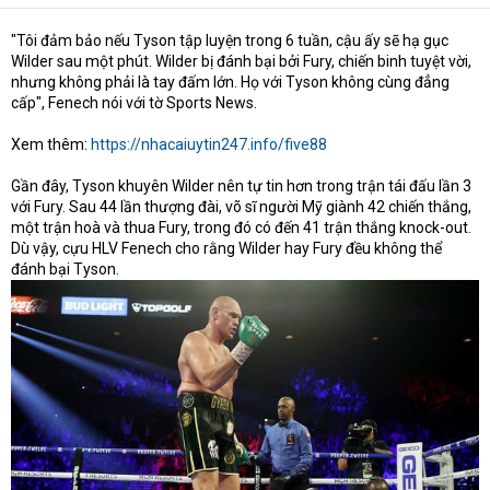
"Tôi đảm bảo nếu Tyson tập luyện trong 6 tuần, cậu ấy sẽ hạ gục
Wilder sau một phút. Wilder bị đánh bại bởi Fury, chiến binh tuyệt vời,
nhưng không phải là tay đấm lớn. Họ với Tyson không cùng đẳng
cấp", Fenech nói với tờ Sports News.
Xem thêm:
https://nhacaiuytin247.info/five88
Gần đây, Tyson khuyên Wilder nên tự tin hơn trong trận tái đấu lần 3
với Fury. Sau 44 lần thượng đài, võ sĩ người Mỹ giành 42 chiến thắng,
một trận hoà và thua Fury, trong đó có đến 41 trận thắng knock-out.
Dù vậy, cựu HLV Fenech cho rằng Wilder hay Fury đều không thể
đánh bại Tyson.