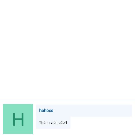
t
e
r
hohoco
H
Thành viên cấp 1