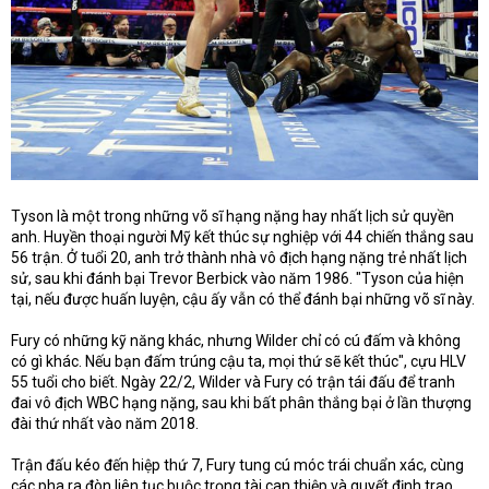
Tyson là một trong những võ sĩ hạng nặng hay nhất lịch sử quyền
anh. Huyền thoại người Mỹ kết thúc sự nghiệp với 44 chiến thắng sau
56 trận. Ở tuổi 20, anh trở thành nhà vô địch hạng nặng trẻ nhất lịch
sử, sau khi đánh bại Trevor Berbick vào năm 1986. "Tyson của hiện
tại, nếu được huấn luyện, cậu ấy vẫn có thể đánh bại những võ sĩ này.
Fury có những kỹ năng khác, nhưng Wilder chỉ có cú đấm và không
có gì khác. Nếu bạn đấm trúng cậu ta, mọi thứ sẽ kết thúc", cựu HLV
55 tuổi cho biết. Ngày 22/2, Wilder và Fury có trận tái đấu để tranh
đai vô địch WBC hạng nặng, sau khi bất phân thắng bại ở lần thượng
đài thứ nhất vào năm 2018.
Trận đấu kéo đến hiệp thứ 7, Fury tung cú móc trái chuẩn xác, cùng
các pha ra đòn liên tục buộc trọng tài can thiệp và quyết định trao