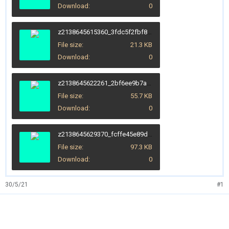
Download
0
z2138645615360_3fdc5f2fbf8e5aee7ecdd5c1c21c28b5.jpg
File size
21.3 KB
Download
0
z2138645622261_2bf6ee9b7a4ca7b5f1be62b3808cfec0.jpg
File size
55.7 KB
Download
0
z2138645629370_fcffe45e89d3ffa4fe6d782080ef319a.jpg
File size
97.3 KB
Download
0
30/5/21
#1