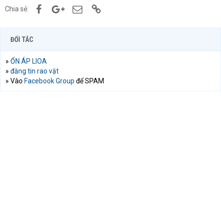
Facebook
Google+
Email
Link
Chia sẻ:
ĐỐI TÁC
»
ỔN ÁP LIOA
»
đăng tin rao vặt
» Vào
Facebook Group
để SPAM