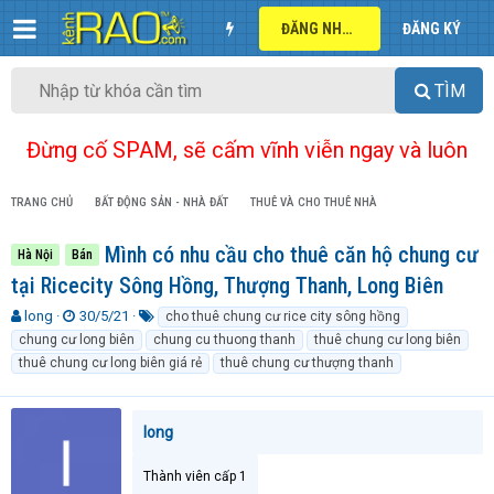
ĐĂNG NHẬP
ĐĂNG KÝ
TÌM
Đừng cố SPAM, sẽ cấm vĩnh viễn ngay và luôn
TRANG CHỦ
BẤT ĐỘNG SẢN - NHÀ ĐẤT
THUÊ VÀ CHO THUÊ NHÀ
Mình có nhu cầu cho thuê căn hộ chung cư
Hà Nội
Bán
tại Ricecity Sông Hồng, Thượng Thanh, Long Biên
T
N
T
long
30/5/21
cho thuê chung cư rice city sông hồng
h
g
ừ
chung cư long biên
chung cu thuong thanh
thuê chung cư long biên
r
à
k
thuê chung cư long biên giá rẻ
thuê chung cư thượng thanh
e
y
h
a
g
ó
d
ử
a
long
s
i
t
a
Thành viên cấp 1
r