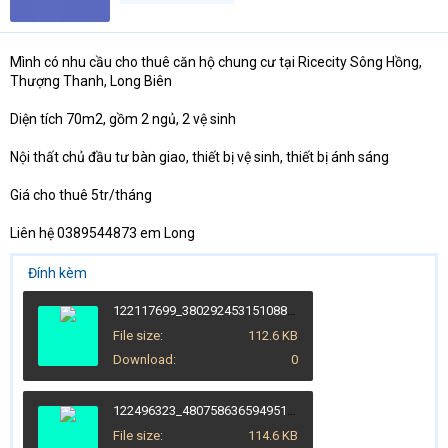
t
e
r
Mình có nhu cầu cho thuê căn hộ chung cư tại Ricecity Sông Hồng,
Thượng Thanh, Long Biên
Diện tích 70m2, gồm 2 ngủ, 2 vệ sinh
Nội thất chủ đầu tư bàn giao, thiết bị vệ sinh, thiết bị ánh sáng
Giá cho thuê 5tr/tháng
Liên hệ 0389544873 em Long
Đính kèm
122117699_380292453151088_26306835349830735_n.jpg
File size
112.6 KB
Download
0
122496323_4807586365949519_6413537391635623659_n.jpg
File size
114.6 KB