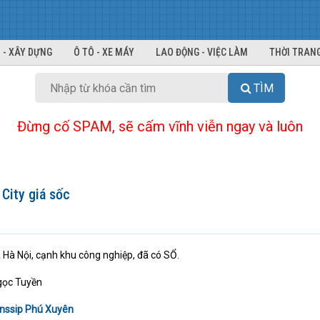
 - XÂY DỰNG
Ô TÔ - XE MÁY
LAO ĐỘNG - VIỆC LÀM
THỜI TRANG
TÌM
Đừng cố SPAM, sẽ cấm vĩnh viễn ngay và luôn
City giá sốc
 Hà Nội, cạnh khu công nghiệp, đã có SỔ.
gọc Tuyền
nssip Phú Xuyên