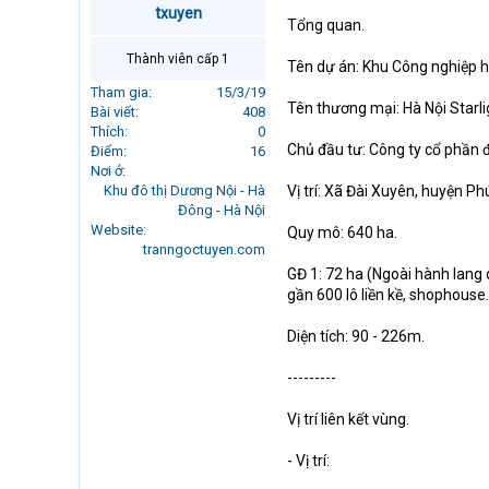
txuyen
r
Tổng quan.
t
e
Thành viên cấp 1
Tên dự án: Khu Công nghiệp h
r
Tham gia
15/3/19
Tên thương mại: Hà Nội Starlig
Bài viết
408
Thích
0
Chủ đầu tư: Công ty cổ phần đ
Điểm
16
Nơi ở
Khu đô thị Dương Nội - Hà
Vị trí: Xã Đài Xuyên, huyện P
Đông - Hà Nội
Website
Quy mô: 640 ha.
tranngoctuyen.com
GĐ 1: 72 ha (Ngoài hành lang 
gần 600 lô liền kề, shophouse.
Diện tích: 90 - 226m.
---------
Vị trí liên kết vùng.
- Vị trí: