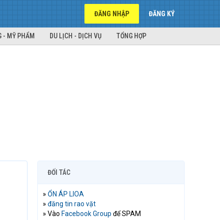
ĐĂNG NHẬP
ĐĂNG KÝ
 - MỸ PHẨM
DU LỊCH - DỊCH VỤ
TỔNG HỢP
ĐỐI TÁC
»
ỔN ÁP LIOA
»
đăng tin rao vặt
» Vào
Facebook Group
để SPAM