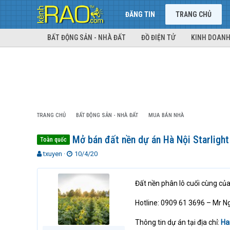
ĐĂNG TIN
TRANG CHỦ
BẤT ĐỘNG SẢN - NHÀ ĐẤT
ĐỒ ĐIỆN TỬ
KINH DOANH
TRANG CHỦ
BẤT ĐỘNG SẢN - NHÀ ĐẤT
MUA BÁN NHÀ
Mở bán đất nền dự án Hà Nội Starlight 
Toàn quốc
T
N
txuyen
10/4/20
h
g
r
à
e
y
Đất nền phân lô cuối cùng của
a
g
d
ử
Hotline: 0909 61 3696 – Mr N
s
i
t
Thông tin dự án tại địa chỉ:
Ha
a