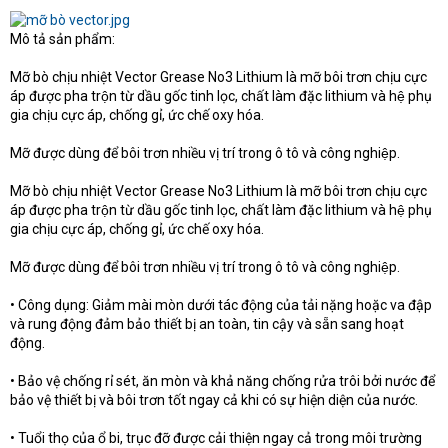
t
e
Mô tả sản phẩm:
r
Mỡ bò chịu nhiệt Vector Grease No3 Lithium là mỡ bôi trơn chịu cực
áp được pha trộn từ dầu gốc tinh lọc, chất làm đặc lithium và hệ phụ
gia chịu cực áp, chống gỉ, ức chế oxy hóa.
Mỡ được dùng để bôi trơn nhiều vị trí trong ô tô và công nghiệp.
Mỡ bò chịu nhiệt Vector Grease No3 Lithium là mỡ bôi trơn chịu cực
áp được pha trộn từ dầu gốc tinh lọc, chất làm đặc lithium và hệ phụ
gia chịu cực áp, chống gỉ, ức chế oxy hóa.
Mỡ được dùng để bôi trơn nhiều vị trí trong ô tô và công nghiệp.
• Công dụng: Giảm mài mòn dưới tác động của tải nặng hoặc va đập
và rung động đảm bảo thiết bị an toàn, tin cậy và sẵn sang hoạt
động.
• Bảo vệ chống rỉ sét, ăn mòn và khả năng chống rửa trôi bởi nước để
bảo vệ thiết bị và bôi trơn tốt ngay cả khi có sự hiện diện của nước.
• Tuổi thọ của ổ bi, trục đỡ được cải thiện ngay cả trong môi trường