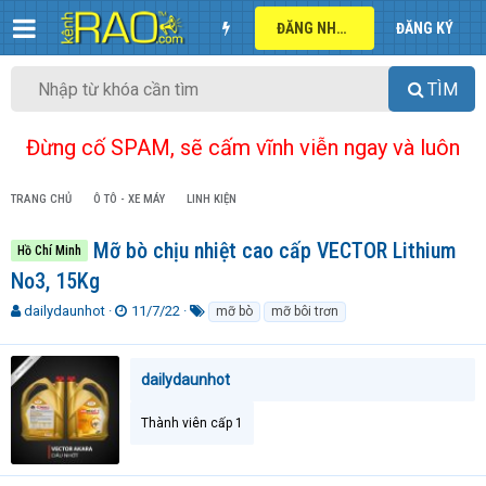
ĐĂNG NHẬP
ĐĂNG KÝ
TÌM
Đừng cố SPAM, sẽ cấm vĩnh viễn ngay và luôn
TRANG CHỦ
Ô TÔ - XE MÁY
LINH KIỆN
Mỡ bò chịu nhiệt cao cấp VECTOR Lithium
Hồ Chí Minh
No3, 15Kg
T
N
T
dailydaunhot
11/7/22
mỡ bò
mỡ bôi trơn
h
g
ừ
r
à
k
e
y
h
dailydaunhot
a
g
ó
d
ử
a
Thành viên cấp 1
s
i
t
a
r