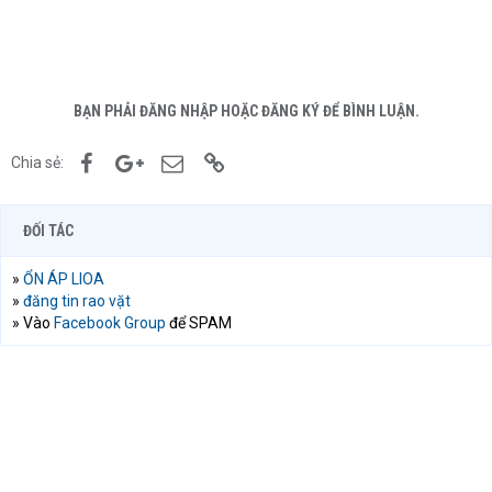
BẠN PHẢI ĐĂNG NHẬP HOẶC ĐĂNG KÝ ĐỂ BÌNH LUẬN.
Facebook
Google+
Email
Link
Chia sẻ:
ĐỐI TÁC
»
ỔN ÁP LIOA
»
đăng tin rao vặt
» Vào
Facebook Group
để SPAM