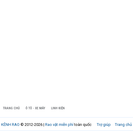
TRANG CHỦ
Ô TÔ - XE MÁY
LINH KIỆN
KÊNH RAO
© 2012-2026 |
Rao vặt miễn phí
toàn quốc
Trợ giúp
Trang chủ