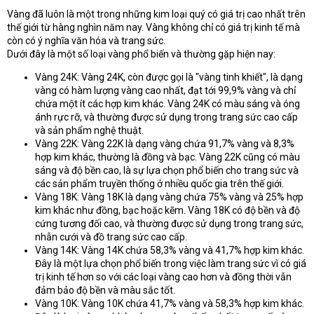
t
Vàng đã luôn là một trong những kim loại quý có giá trị cao nhất trên
e
thế giới từ hàng nghìn năm nay. Vàng không chỉ có giá trị kinh tế mà
r
còn có ý nghĩa văn hóa và trang sức.
Dưới đây là một số loại vàng phổ biến và thường gặp hiện nay:
Vàng 24K: Vàng 24K, còn được gọi là "vàng tinh khiết", là dạng
vàng có hàm lượng vàng cao nhất, đạt tới 99,9% vàng và chỉ
chứa một ít các hợp kim khác. Vàng 24K có màu sáng và óng
ánh rực rỡ, và thường được sử dụng trong trang sức cao cấp
và sản phẩm nghệ thuật.
Vàng 22K: Vàng 22K là dạng vàng chứa 91,7% vàng và 8,3%
hợp kim khác, thường là đồng và bạc. Vàng 22K cũng có màu
sáng và độ bền cao, là sự lựa chọn phổ biến cho trang sức và
các sản phẩm truyền thống ở nhiều quốc gia trên thế giới.
Vàng 18K: Vàng 18K là dạng vàng chứa 75% vàng và 25% hợp
kim khác như đồng, bạc hoặc kẽm. Vàng 18K có độ bền và độ
cứng tương đối cao, và thường được sử dụng trong trang sức,
nhẫn cưới và đồ trang sức cao cấp.
Vàng 14K: Vàng 14K chứa 58,3% vàng và 41,7% hợp kim khác.
Đây là một lựa chọn phổ biến trong việc làm trang sức vì có giá
trị kinh tế hơn so với các loại vàng cao hơn và đồng thời vẫn
đảm bảo độ bền và màu sắc tốt.
Vàng 10K: Vàng 10K chứa 41,7% vàng và 58,3% hợp kim khác.