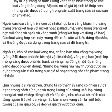
Đây là loại vàng có hàm lượng vàng thấp nhất trong số các
loại vàng thông dụng. Mặc dù nó có giá trị kinh tế thấp hơn,
nhưng vẫn được sử dụng trong sản xuất trang sức và các sản
phẩm khác.
Ngoài các loại vàng trên, còn có nhiều hợp kim vàng khác như vàng
trắng (vàng kết hợp với nickel hoặc palladium), vàng hồng (vàng kết
hợp với đồng và bạc), và vàng xanh (vàng kết hợp với đồng và bạc).
Các loại vàng hợp kim này mang đến màu sắc và kiểu dáng độc đáo,
và thường được sử dụng trong trang sức và đồ trang trí.
Ngoài ra, còn có các loại vàng mạ, chẳng hạn như vàng mạ vàng
(vàng 24K được phủ lên bề mặt vật liệu khác), vàng mạ bạc (một lớp
mỏng vàng được phủ lên bạc), và vàng mạ đồng (một lớp mỏng
vàng được phủ lên đồng). Những loại vàng mạ này thường được sử
dụng trong sản xuất trang sức giá rẻ hoặc trong các sản phẩm trang
trí khác.
Qua những loại vàng trên, chúng ta có thể thấy rằng có nhiều sự đa
dạng trong cách sử dụng và trọng lượng của vàng. Mỗi loại vàng
mang lại một vẻ đẹp riêng biệt và đáp ứng nhu cầu và sở thích của
từng người. Bất kể loại vàng nào bạn chọn, vàng vẫn là một biểu
tượng của sự giàu có, vẻ đẹp và giá trị vượt thời gian.