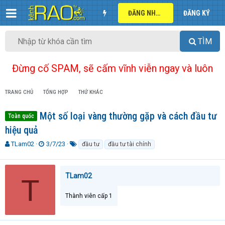
ĐĂNG NHẬP
ĐĂNG KÝ
TÌM
Đừng cố SPAM, sẽ cấm vĩnh viễn ngay và luôn
TRANG CHỦ
TỔNG HỢP
THỨ KHÁC
Một số loại vàng thường gặp và cách đầu tư
Toàn quốc
hiệu quả
T
N
T
TLam02
3/7/23
đầu tư
đầu tư tài chính
h
g
ừ
r
à
k
e
y
h
TLam02
T
a
g
ó
d
ử
a
Thành viên cấp 1
s
i
t
a
r