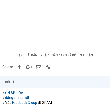
BẠN PHẢI ĐĂNG NHẬP HOẶC ĐĂNG KÝ ĐỂ BÌNH LUẬN.
Facebook
Google+
Email
Link
Chia sẻ:
ĐỐI TÁC
»
ỔN ÁP LIOA
»
đăng tin rao vặt
» Vào
Facebook Group
để SPAM