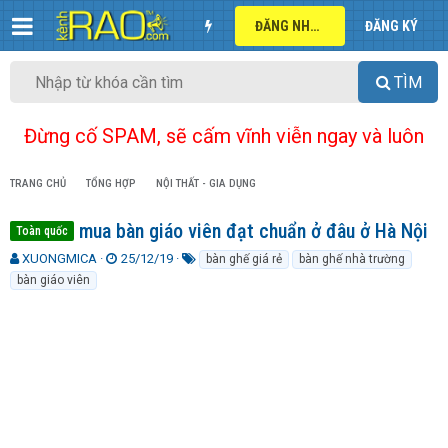
ĐĂNG NHẬP
ĐĂNG KÝ
TÌM
Đừng cố SPAM, sẽ cấm vĩnh viễn ngay và luôn
TRANG CHỦ
TỔNG HỢP
NỘI THẤT - GIA DỤNG
mua bàn giáo viên đạt chuẩn ở đâu ở Hà Nội
Toàn quốc
T
N
T
XUONGMICA
25/12/19
bàn ghế giá rẻ
bàn ghế nhà trường
h
g
ừ
bàn giáo viên
r
à
k
e
y
h
a
g
ó
d
ử
a
s
i
t
a
r
t