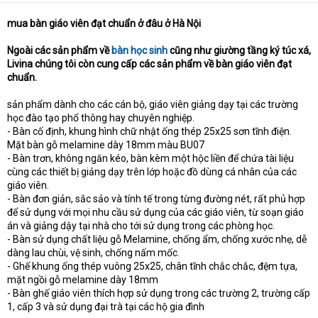
mua bàn giáo viên đạt chuẩn ở đâu ở Hà Nội
Ngoài các sản phẩm về
bàn học sinh
cũng như giường tầng ký túc xá,
Livina chúng tôi còn cung cấp các sản phẩm về bàn giáo viên đạt
chuẩn.
sản phẩm dành cho các cán bộ, giáo viên giảng dạy tại các trường
học đào tạo phổ thông hay chuyên nghiệp.
- Bàn cố định, khung hình chữ nhật ống thép 25x25 sơn tĩnh điện.
Mặt bàn gỗ melamine dày 18mm màu BU07
- Bàn trơn, không ngăn kéo, bàn kèm một hộc liền để chứa tài liệu
cùng các thiết bị giảng dạy trên lớp hoặc đồ dùng cá nhân của các
giáo viên.
- Bàn đơn giản, sắc sảo và tính tế trong từng đường nét, rất phủ hợp
để sử dụng với mọi nhu cầu sử dụng của các giáo viên, từ soạn giáo
án và giảng dậy tại nhà cho tới sử dụng trong các phòng học.
- Bàn sử dụng chất liệu gỗ Melamine, chống ẩm, chống xước nhẹ, dễ
dàng lau chùi, vệ sinh, chống nấm mốc.
- Ghế khung ống thép vuông 25x25, chân tĩnh chắc chắc, đệm tựa,
mặt ngồi gỗ melamine dày 18mm
- Bàn ghế giáo viên thích hợp sử dụng trong các trường 2, trường cấp
1, cấp 3 và sử dụng đại trà tại các hộ gia đình