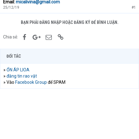
Email:
micalivina@gmail.com
25/12/19
#1
BẠN PHẢI ĐĂNG NHẬP HOẶC ĐĂNG KÝ ĐỂ BÌNH LUẬN.
Facebook
Google+
Email
Link
Chia sẻ:
ĐỐI TÁC
»
ỔN ÁP LIOA
»
đăng tin rao vặt
» Vào
Facebook Group
để SPAM