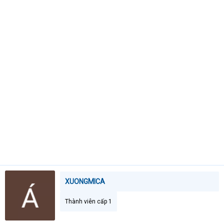
e
r
XUONGMICA
Thành viên cấp 1