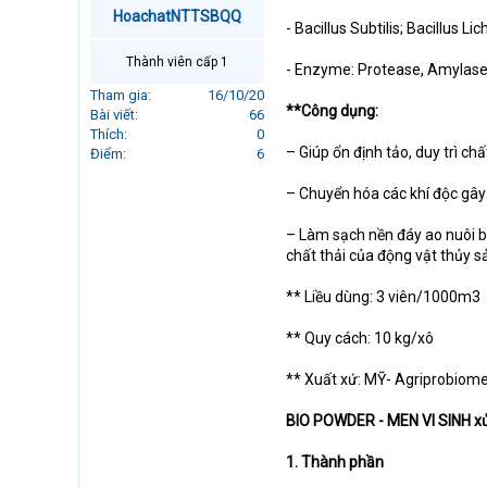
r
HoachatNTTSBQQ
- Bacillus Subtilis; Bacillus Li
t
e
Thành viên cấp 1
- Enzyme: Protease, Amylase
r
Tham gia
16/10/20
**Công dụng:
Bài viết
66
Thích
0
– Giúp ổn định tảo, duy trì ch
Điểm
6
– Chuyển hóa các khí độc gây
– Làm sạch nền đáy ao nuôi b
chất thải của động vật thủy s
** Liều dùng: 3 viên/1000m3
** Quy cách: 10 kg/xô
** Xuất xứ: MỸ- Agriprobiom
BIO POWDER - MEN VI SINH xử
1. Thành phần