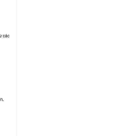
ừ các
n,