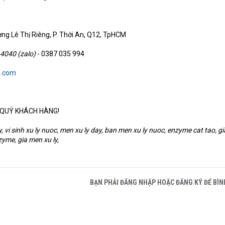
ờng Lê Thị Riêng, P. Thới An, Q12, TpHCM
 4040 (zalo)
- 0387 035 994
l.com
g QUÝ KHÁCH HÀNG!
y, vi sinh xu ly nuoc, men xu ly day, ban men xu ly nuoc, enzyme cat tao, gi
me, gia men xu ly,
BẠN PHẢI ĐĂNG NHẬP HOẶC ĐĂNG KÝ ĐỂ BÌN