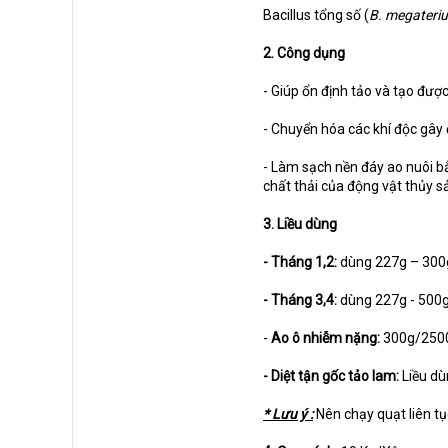
Bacillus tổng số (
B. megaterium
2. Công dụng
- Giúp ổn định tảo và tạo đư
- Chuyển hóa các khí độc gây
- Làm sạch nền đáy ao nuôi b
chất thải của động vật thủy sả
3. Liều dùng
- Tháng 1,2:
dùng 227g – 300g/
- Tháng 3,4:
dùng 227g - 500g
-
Ao ô nhiễm nặng:
300g/2500
- Diệt tận gốc tảo lam:
Liều dù
* Lưu ý :
Nên chạy quạt liên tục