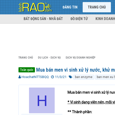
ĐĂNG TIN
TRANG CHỦ
BẤT ĐỘNG SẢN - NHÀ ĐẤT
ĐỒ ĐIỆN TỬ
KINH DOANH
TRANG CHỦ
DU LỊCH - DỊCH VỤ
DỊCH VỤ DOANH NGHIỆP
Mua bán men vi sinh xử lý nước, khử mù
Toàn quốc
T
N
T
HoachatNTTSBQQ
11/3/21
ban enzyme
ban men xu l
h
g
ừ
r
à
k
e
y
h
Mua bán men vi sinh xử lý nướ
H
a
g
ó
d
ử
a
* Vi sinh dạng viên nén, mỗi v
s
i
t
** Thành phần:
a