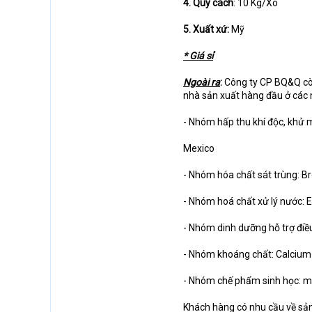
4. Quy cách
: 10 Kg/Xô
5. Xuất xứ:
Mỹ
* Giá sỉ
Ngoài ra
:
Công ty CP BQ&Q còn
nhà sản xuất hàng đầu ở các n
- Nhóm hấp thu khí độc, khử 
Mexico
- Nhóm hóa chất sát trùng: Bro
- Nhóm hoá chất xử lý nước: Ed
- Nhóm dinh dưỡng hỗ trợ điề
- Nhóm khoáng chất: Calcium
- Nhóm chế phẩm sinh học: men
Khách hàng có nhu cầu về sản 