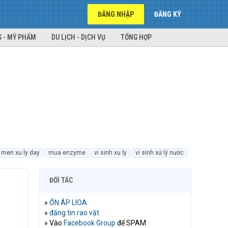
ĐĂNG NHẬP
ĐĂNG KÝ
 - MỸ PHẨM
DU LỊCH - DỊCH VỤ
TỔNG HỢP
men xu ly day
mua enzyme
vi sinh xu ly
vi sinh xử lý nước
ĐỐI TÁC
»
ỔN ÁP LIOA
»
đăng tin rao vặt
» Vào
Facebook Group
để SPAM