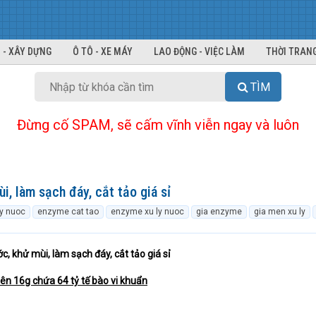
 - XÂY DỰNG
Ô TÔ - XE MÁY
LAO ĐỘNG - VIỆC LÀM
THỜI TRANG
TÌM
Đừng cố SPAM, sẽ cấm vĩnh viễn ngay và luôn
i, làm sạch đáy, cắt tảo giá sỉ
y nuoc
enzyme cat tao
enzyme xu ly nuoc
gia enzyme
gia men xu ly
c, khử mùi, làm sạch đáy, cắt tảo giá sỉ
iên 16g chứa 64 tỷ tế bào vi khuẩn