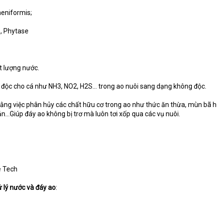
cheniformis;
, Phytase
ất lượng nước.
 độc cho cá như NH3, NO2, H2S… trong ao nuôi sang dạng không độc.
ằng việc phân hủy các chất hữu cơ trong ao như thức ăn thừa, mùn bã h
ản…Giúp đáy ao không bị trơ mà luôn tơi xốp qua các vụ nuôi.
e Tech
 lý nước và đáy ao
: