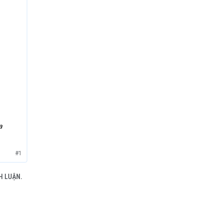
a
#1
H LUẬN.