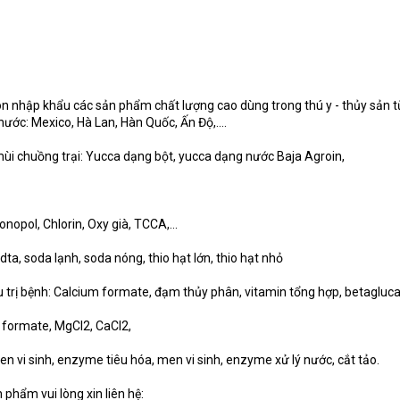
 nhập khẩu các sản phẩm chất lượng cao dùng trong thú y - thủy sản t
ước: Mexico, Hà Lan, Hàn Quốc, Ấn Độ,....
mùi chuồng trại: Yucca dạng bột, yucca dạng nước Baja Agroin,
nopol, Chlorin, Oxy già, TCCA,...
ta, soda lạnh, soda nóng, thio hạt lớn, thio hạt nhỏ
u trị bệnh: Calcium formate, đạm thủy phân, vitamin tổng hợp, betagluca
 formate, MgCl2, CaCl2,
 vi sinh, enzyme tiêu hóa, men vi sinh, enzyme xử lý nước, cắt tảo.
phẩm vui lòng xin liên hệ: