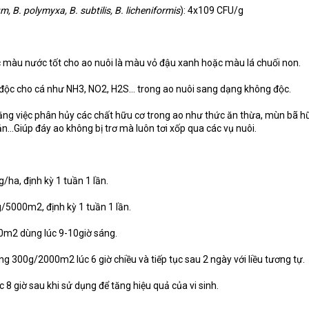
, B. polymyxa, B. subtilis, B. licheniformis
): 4x109 CFU/g
ợc màu nước tốt cho ao nuôi là màu vỏ đậu xanh hoặc màu lá chuối non.
 độc cho cá như NH3, NO2, H2S… trong ao nuôi sang dạng không độc.
ằng việc phân hủy các chất hữu cơ trong ao như thức ăn thừa, mùn bã h
n...Giúp đáy ao không bị trơ mà luôn tơi xốp qua các vụ nuôi.
ha, định kỳ 1 tuần 1 lần.
/5000m2, định kỳ 1 tuần 1 lần.
m2 dùng lúc 9-10giờ sáng.
ng 300g/2000m2 lúc 6 giờ chiều và tiếp tục sau 2 ngày với liều tương tự.
 8 giờ sau khi sử dụng để tăng hiệu quả của vi sinh.