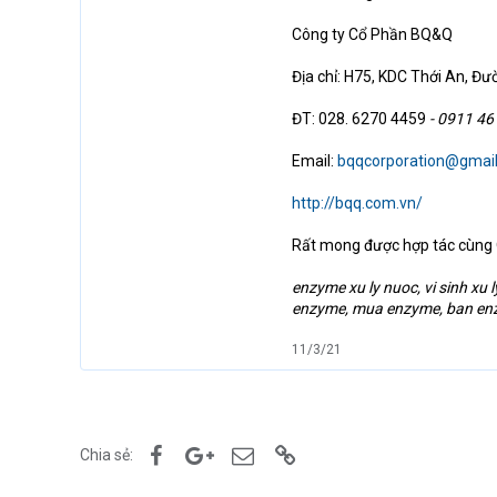
Công ty Cổ Phần BQ&Q
Địa chỉ: H75, KDC Thới An, Đư
ĐT: 028. 6270 4459
- 0911 46
Email:
bqqcorporation@gmai
http://bqq.com.vn/
Rất mong được hợp tác cùn
enzyme xu ly nuoc, vi sinh xu l
enzyme, mua enzyme, ban enzy
11/3/21
Facebook
Google+
Email
Link
Chia sẻ: