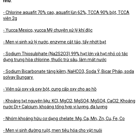
như:
- Chlorine aquafit 70% cao, aquafit lùn 62%, TCCA 90% bột, TCCA
viên 2g
- Yucca Mexico, yucca Mỹ chuyên xử lý khí độc
- Men vi sinh xử lý nước, enzyme cắt tảo, tẩy nhớt bạt
- Sodium Thiosulphate (Na2S2O3) 99% hạt lớn và hạt nhỏ có tác
dụng trung hòa chlorine, thuốc trừ sâu, làm mát nước
- Sodium Bicarbonate tăng kiềm, NaHCO3, Soda Ý, Bicar Pháp, soda
solvay Bungary.
- Viên sủi oxy và oxy bột, cung cấp oxy cho ao hồ
- Khoáng tạt nguyên liệu: KCl, MgCl2, MgSO4, MgSO4, CaCl2. Khoáng
nước Dr+ Calcium, khoáng tổng hợp vi lượng, đa lượng
- Nhóm khoáng hữu cơ dạng chelate: Mg, Ca, Mn, Zn, Cu, Fe, Co
- Men vi sinh đường ruột, men tiêu hóa cho vật nuôi