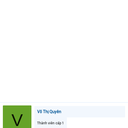
t
e
r
Võ Thị Quyên
V
Thành viên cấp 1