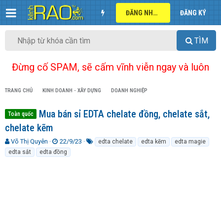
ĐĂNG NHẬP
ĐĂNG KÝ
TÌM
Đừng cố SPAM, sẽ cấm vĩnh viễn ngay và luôn
TRANG CHỦ
KINH DOANH - XÂY DỰNG
DOANH NGHIỆP
Mua bán sỉ EDTA chelate đồng, chelate sắt,
Toàn quốc
chelate kẽm
T
N
T
Võ Thị Quyên
22/9/23
edta chelate
edta kẽm
edta magie
h
g
ừ
edta sắt
edta đồng
r
à
k
e
y
h
a
g
ó
d
ử
a
s
i
t
a
r