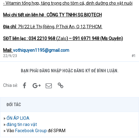
- Vitamin tổng hợp, tăng trọng cho tôm cá, dinh dưỡng cho vật nuôi
Mọi chi tiết xin liên hệ
:
CÔNG TY TNHH SG BIOTECH
Địa chỉ
: 79/22 Lê Thị Riêng, P.Thới An, Q.12,TP.HCM.
SĐT liên lạc : 034 2210 968 (
Zalo
) – 091 6971 948 (Ms Quyên)
Mail:
vothiquyen1195@gmail.com
22/9/23
#1
BẠN PHẢI ĐĂNG NHẬP HOẶC ĐĂNG KÝ ĐỂ BÌNH LUẬN.
Facebook
Google+
Email
Link
Chia sẻ:
ĐỐI TÁC
»
ỔN ÁP LIOA
»
đăng tin rao vặt
» Vào
Facebook Group
để SPAM