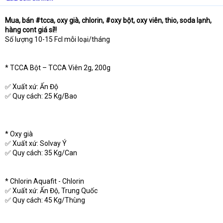
t
e
Mua, bán #tcca, oxy già, chlorin, #oxy bột, oxy viên, thio, soda lạnh,
r
hàng cont giá sỉ!!
Số lượng 10-15 Fcl mỗi loại/tháng
* TCCA Bột – TCCA Viên 2g, 200g
✅ Xuất xứ: Ấn Độ
✅ Quy cách: 25 Kg/Bao
* Oxy già
✅ Xuất xứ: Solvay Ý
✅ Quy cách: 35 Kg/Can
* Chlorin Aquafit - Chlorin
✅ Xuất xứ: Ấn Độ, Trung Quốc
✅ Quy cách: 45 Kg/Thùng