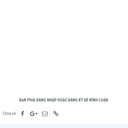
BẠN PHẢI ĐĂNG NHẬP HOẶC ĐĂNG KÝ ĐỂ BÌNH LUẬN.
Facebook
Google+
Email
Link
Chia sẻ: