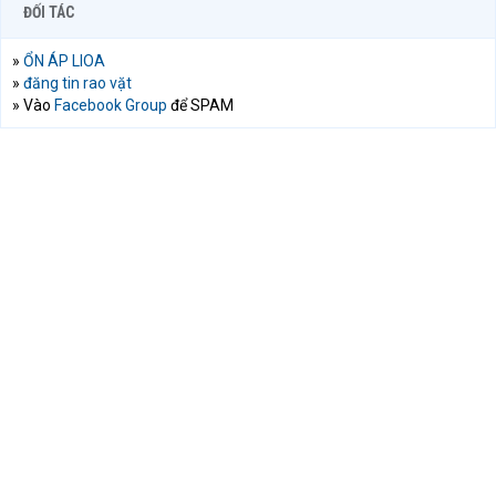
ĐỐI TÁC
»
ỔN ÁP LIOA
»
đăng tin rao vặt
» Vào
Facebook Group
để SPAM