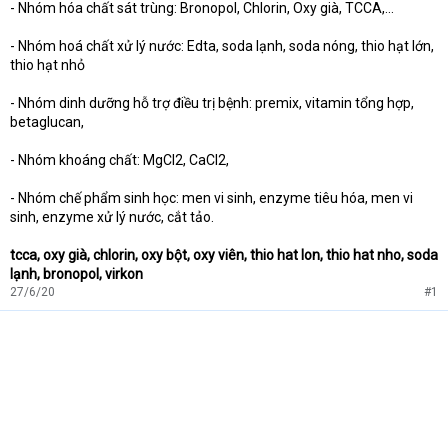
- Nhóm hóa chất sát trùng: Bronopol, Chlorin, Oxy già, TCCA,...
- Nhóm hoá chất xử lý nước: Edta, soda lạnh, soda nóng, thio hạt lớn,
thio hạt nhỏ
- Nhóm dinh dưỡng hỗ trợ điều trị bệnh: premix, vitamin tổng hợp,
betaglucan,
- Nhóm khoáng chất: MgCl2, CaCl2,
- Nhóm chế phẩm sinh học: men vi sinh, enzyme tiêu hóa, men vi
sinh, enzyme xử lý nước, cắt tảo.
tcca, oxy già, chlorin, oxy bột, oxy viên, thio hat lon, thio hat nho, soda
lạnh, bronopol, virkon
27/6/20
#1