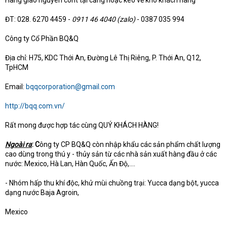
Hàng giao nguyên cont tại cảng hoặc kéo về kho khách hàng
ĐT: 028. 6270 4459 -
0911 46 4040 (zalo)
- 0387 035 994
Công ty Cổ Phần BQ&Q
Địa chỉ: H75, KDC Thới An, Đường Lê Thị Riêng, P. Thới An, Q12,
TpHCM
Email:
bqqcorporation@gmail.com
http://bqq.com.vn/
Rất mong được hợp tác cùng QUÝ KHÁCH HÀNG!
Ngoài ra
: C
ông ty CP BQ&Q còn nhập khẩu các sản phẩm chất lượng
cao dùng trong thú y - thủy sản từ các nhà sản xuất hàng đầu ở các
nước: Mexico, Hà Lan, Hàn Quốc, Ấn Độ,....
- Nhóm hấp thu khí độc, khử mùi chuồng trại: Yucca dạng bột, yucca
dạng nước Baja Agroin,
Mexico