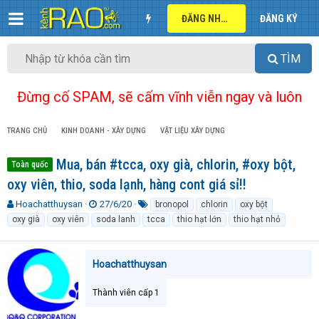
ĐĂNG NHẬP
ĐĂNG KÝ
TÌM
Đừng cố SPAM, sẽ cấm vĩnh viễn ngay và luôn
TRANG CHỦ
KINH DOANH - XÂY DỰNG
VẬT LIỆU XÂY DỰNG
Mua, bán #tcca, oxy già, chlorin, #oxy bột,
Toàn quốc
oxy viên, thio, soda lạnh, hàng cont giá sỉ!!
T
N
T
Hoachatthuysan
27/6/20
bronopol
chlorin
oxy bột
h
g
ừ
oxy già
oxy viên
soda lanh
tcca
thio hạt lớn
thio hạt nhỏ
r
à
k
e
y
h
a
g
ó
Hoachatthuysan
d
ử
a
s
i
t
Thành viên cấp 1
a
r