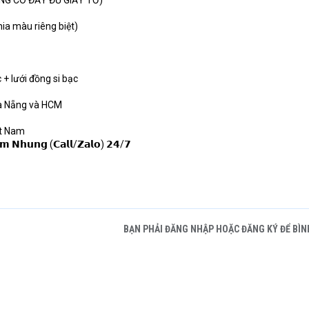
NG CÓ ĐẦY ĐỦ GIẤY TỜ)
 (chia màu riêng biệt)
 + lưới đồng si bạc
Đà Nẵng và HCM
ệt Nam
𝗺 𝗡𝗵𝘂𝗻𝗴 (𝗖𝗮𝗹𝗹/𝗭𝗮𝗹𝗼) 𝟮𝟰/𝟳
BẠN PHẢI ĐĂNG NHẬP HOẶC ĐĂNG KÝ ĐỂ BÌN