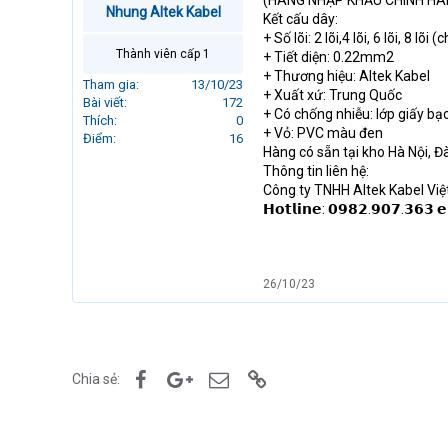
(HÀNG NHẬP KHẨU CHÍNH HÃ
Nhung Altek Kabel
r
Kết cấu dây:
t
+ Số lõi: 2 lõi,4 lõi, 6 lõi, 8 lõi
e
Thành viên cấp 1
+ Tiết diện: 0.22mm2
r
+ Thương hiệu: Altek Kabel
Tham gia
13/10/23
+ Xuất xứ: Trung Quốc
Bài viết
172
+ Có chống nhiễu: lớp giấy bạc
Thích
0
+ Vỏ: PVC màu đen
Điểm
16
Hàng có sẵn tại kho Hà Nội, 
Thông tin liên hệ:
Công ty TNHH Altek Kabel Vi
𝗛𝗼𝘁𝗹𝗶𝗻𝗲: 𝟬𝟵𝟴𝟮.𝟵𝟬𝟳.𝟯𝟲𝟯 
26/10/23
Facebook
Google+
Email
Link
Chia sẻ: