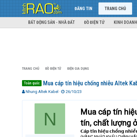
ĐĂNG TIN
TRANG CHỦ
BẤT ĐỘNG SẢN - NHÀ ĐẤT
ĐỒ ĐIỆN TỬ
KINH DOANH
TRANG CHỦ
ĐỒ ĐIỆN TỬ
ĐIỆN GIA DỤNG
Mua cáp tín hiệu chống nhiễu Altek Ka
Toàn quốc
T
N
Nhung Altek Kabel
26/10/23
h
g
r
à
e
y
Mua cáp tín hiệ
N
a
g
d
ử
tín, chất lượng 
s
i
t
𝗖𝗮́𝗽 𝘁𝗶́𝗻 𝗵𝗶𝗲̣̂𝘂 𝗰𝗵𝗼̂́𝗻𝗴 𝗻𝗵
a