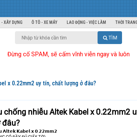
 - XÂY DỰNG
Ô TÔ - XE MÁY
LAO ĐỘNG - VIỆC LÀM
THỜI TRANG
TÌM
Đừng cố SPAM, sẽ cấm vĩnh viễn ngay và luôn
bel x 0.22mm2 uy tín, chất lượng ở đâu?
u chống nhiễu Altek Kabel x 0.22mm2 u
ở đâu?
𝗲̂̃𝘂 𝗔𝗹𝘁𝗲𝗸 𝗞𝗮𝗯𝗲𝗹 𝘅 𝟬.𝟮𝟮𝗺𝗺𝟮