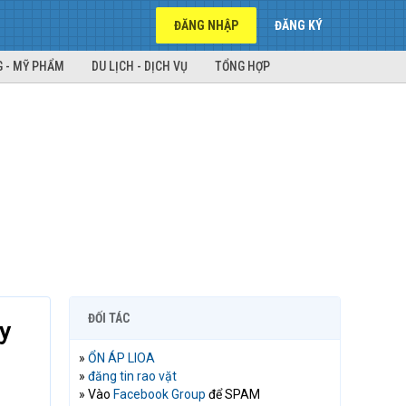
ĐĂNG NHẬP
ĐĂNG KÝ
 - MỸ PHẨM
DU LỊCH - DỊCH VỤ
TỔNG HỢP
ĐỐI TÁC
y
»
ỔN ÁP LIOA
»
đăng tin rao vặt
» Vào
Facebook Group
để SPAM