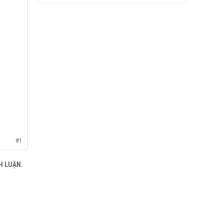
#1
H LUẬN.