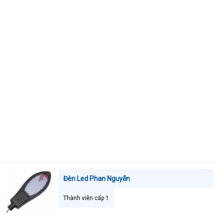
t
e
r
Đèn Led Phan Nguyễn
Thành viên cấp 1