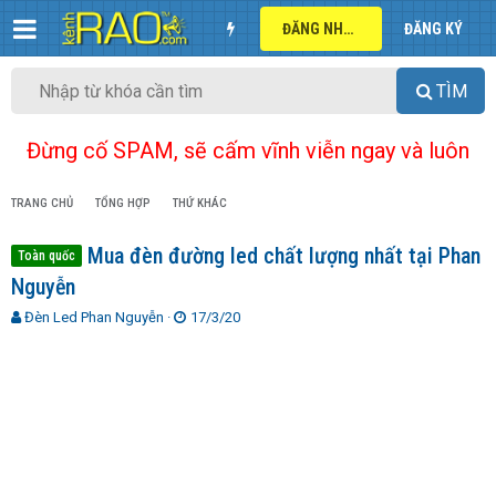
ĐĂNG NHẬP
ĐĂNG KÝ
TÌM
Đừng cố SPAM, sẽ cấm vĩnh viễn ngay và luôn
TRANG CHỦ
TỔNG HỢP
THỨ KHÁC
Mua đèn đường led chất lượng nhất tại Phan
Toàn quốc
Nguyễn
T
N
Đèn Led Phan Nguyễn
17/3/20
h
g
r
à
e
y
a
g
d
ử
s
i
t
a
r