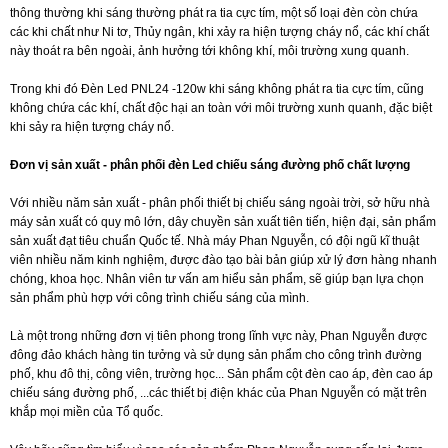
thông thường khi sáng thường phát ra tia cực tím, một số loại đèn còn chứa
các khi chất như Ni tơ, Thủy ngân, khi xảy ra hiện tượng cháy nổ, các khí chất
này thoát ra bên ngoài, ảnh hưởng tới không khí, môi trường xung quanh.
Trong khi đó Đèn Led PNL24 -120w khi sáng không phát ra tia cực tím, cũng
không chứa các khí, chất độc hại an toàn với môi trường xunh quanh, đặc biệt
khi sảy ra hiện tượng cháy nổ.
Đơn vị sản xuất - phân phối đèn Led chiếu sáng đường phố chất lượng
Với nhiều năm sản xuất - phân phối thiết bị chiếu sáng ngoài trời, sở hữu nhà
máy sản xuất có quy mô lớn, dây chuyền sản xuất tiên tiến, hiện đại, sản phẩm
sản xuất đạt tiêu chuẩn Quốc tế. Nhà máy Phan Nguyễn, có đội ngũ kĩ thuật
viên nhiều năm kinh nghiệm, được đào tạo bài bản giúp xử lý đơn hàng nhanh
chóng, khoa học. Nhân viên tư vấn am hiểu sản phẩm, sẽ giúp bạn lựa chọn
sản phẩm phù hợp với công trình chiếu sáng của mình.
Là một trong những đơn vị tiên phong trong lĩnh vực này, Phan Nguyễn được
đông đảo khách hàng tin tưởng và sử dụng sản phẩm cho công trình đường
phố, khu đô thị, công viên, trường học... Sản phẩm cột đèn cao áp, đèn cao áp
chiếu sáng đường phố, ...các thiết bị điện khác của Phan Nguyễn có mặt trên
khắp mọi miền của Tổ quốc.