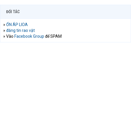
ĐỐI TÁC
»
ỔN ÁP LIOA
»
đăng tin rao vặt
» Vào
Facebook Group
để SPAM