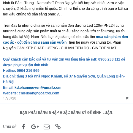
trình từ Bắc - Trung - Nam sở dĩ, Phan Nguyễn kết hợp với nhiều đơn vị vận
chuyển, đi khắp mọi miền tổ quốc. Chính vì thế cho dù công trình bạn ở bất cứ
nơi đâu chúng tôi sẵn sàng phục vụ.
Trên đây là những chia sẻ về sản phẩm đèn đường Led 120w PNL24 cũng
như nhà cung cấp sản phẩm thiết bị chiếu sáng ngoài trời chất lượng, uy tín
hàng đầu tại Việt Nam. Nếu bạn đọc đang có nhu cầu tìm
mua sản phẩm đèn
cao áp
-
cột đèn chiếu sáng sân vườn
, liên hệ ngay với chúng tôi. Phan
Nguyễn CAM KẾT: CHẤT LƯỢNG - CHUẨN TIẾN ĐỘ - GIÁ TỐT NHẤT.
Quý khách cần báo giá và tư vấn xin vui lòng liên hệ sđt: 0906 233 111 để
được phục vụ tận tình nhất!
Hotline: 0904 216 969
Địa chỉ: tầng 3 toà nhà Ngọc Khánh, số 37 Nguyễn Sơn, Quận Long Biên-
Hà Nội
Email:
kd.phannguyen@gmail.com
Website: chieusangngoaitroi.com
17/3/20
#1
BẠN PHẢI ĐĂNG NHẬP HOẶC ĐĂNG KÝ ĐỂ BÌNH LUẬN.
Facebook
Google+
Email
Link
Chia sẻ: