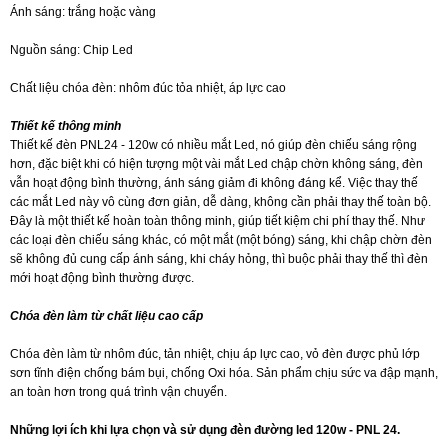
Ánh sáng: trắng hoặc vàng
Nguồn sáng: Chip Led
Chất liệu chóa đèn: nhôm đúc tỏa nhiệt, áp lực cao
Thiết kế thông minh
Thiết kế đèn PNL24 - 120w có nhiều mắt Led, nó giúp đèn chiếu sáng rộng
hơn, đặc biệt khi có hiện tượng một vài mắt Led chập chờn không sáng, đèn
vẫn hoạt động bình thường, ánh sáng giảm đi không đáng kể. Việc thay thế
các mắt Led này vô cùng đơn giản, dễ dàng, không cần phải thay thế toàn bộ.
Đây là một thiết kế hoàn toàn thông minh, giúp tiết kiệm chi phí thay thế. Như
các loại đèn chiếu sáng khác, có một mắt (một bóng) sáng, khi chập chờn đèn
sẽ không đủ cung cấp ánh sáng, khi cháy hỏng, thì buộc phải thay thế thì đèn
mới hoạt động bình thường được.
Chóa đèn làm từ chất liệu cao cấp
Chóa đèn làm từ nhôm đúc, tản nhiệt, chịu áp lực cao, vỏ đèn được phủ lớp
sơn tĩnh điện chống bám bụi, chống Oxi hóa. Sản phẩm chịu sức va đập mạnh,
an toàn hơn trong quá trình vận chuyển.
Những lợi ích khi lựa chọn và sử dụng đèn đường led 120w - PNL 24.