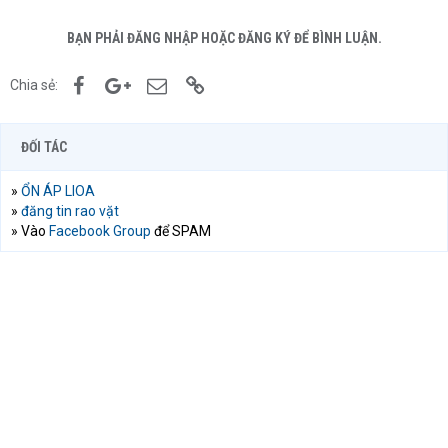
BẠN PHẢI ĐĂNG NHẬP HOẶC ĐĂNG KÝ ĐỂ BÌNH LUẬN.
Facebook
Google+
Email
Link
Chia sẻ:
ĐỐI TÁC
»
ỔN ÁP LIOA
»
đăng tin rao vặt
» Vào
Facebook Group
để SPAM