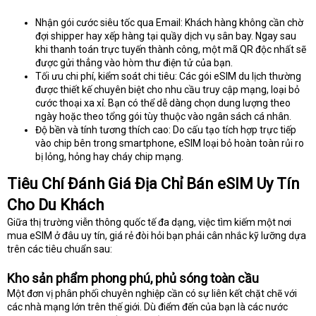
Nhận gói cước siêu tốc qua Email: Khách hàng không cần chờ
đợi shipper hay xếp hàng tại quầy dịch vụ sân bay. Ngay sau
khi thanh toán trực tuyến thành công, một mã QR độc nhất sẽ
được gửi thẳng vào hòm thư điện tử của bạn.
Tối ưu chi phí, kiểm soát chi tiêu: Các gói eSIM du lịch thường
được thiết kế chuyên biệt cho nhu cầu truy cập mạng, loại bỏ
cước thoại xa xỉ. Bạn có thể dễ dàng chọn dung lượng theo
ngày hoặc theo tổng gói tùy thuộc vào ngân sách cá nhân.
Độ bền và tính tương thích cao: Do cấu tạo tích hợp trực tiếp
vào chip bên trong smartphone, eSIM loại bỏ hoàn toàn rủi ro
bị lỏng, hỏng hay cháy chip mạng.
Tiêu Chí Đánh Giá Địa Chỉ Bán eSIM Uy Tín
Cho Du Khách
Giữa thị trường viễn thông quốc tế đa dạng, việc tìm kiếm một nơi
mua eSIM ở đâu uy tín, giá rẻ đòi hỏi bạn phải cân nhắc kỹ lưỡng dựa
trên các tiêu chuẩn sau:
Kho sản phẩm phong phú, phủ sóng toàn cầu
Một đơn vị phân phối chuyên nghiệp cần có sự liên kết chặt chẽ với
các nhà mạng lớn trên thế giới. Dù điểm đến của bạn là các nước