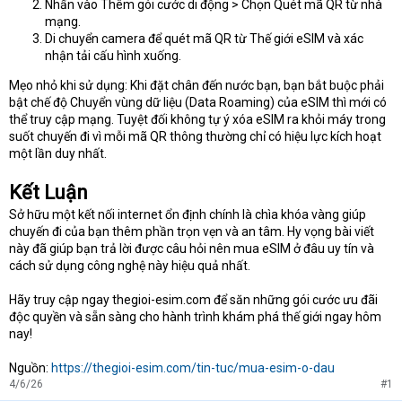
Nhấn vào Thêm gói cước di động > Chọn Quét mã QR từ nhà
mạng.
Di chuyển camera để quét mã QR từ Thế giới eSIM và xác
nhận tải cấu hình xuống.
Mẹo nhỏ khi sử dụng: Khi đặt chân đến nước bạn, bạn bắt buộc phải
bật chế độ Chuyển vùng dữ liệu (Data Roaming) của eSIM thì mới có
thể truy cập mạng. Tuyệt đối không tự ý xóa eSIM ra khỏi máy trong
suốt chuyến đi vì mỗi mã QR thông thường chỉ có hiệu lực kích hoạt
một lần duy nhất.
Kết Luận
Sở hữu một kết nối internet ổn định chính là chìa khóa vàng giúp
chuyến đi của bạn thêm phần trọn vẹn và an tâm. Hy vọng bài viết
này đã giúp bạn trả lời được câu hỏi nên mua eSIM ở đâu uy tín và
cách sử dụng công nghệ này hiệu quả nhất.
Hãy truy cập ngay thegioi-esim.com để săn những gói cước ưu đãi
độc quyền và sẵn sàng cho hành trình khám phá thế giới ngay hôm
nay!
Nguồn:
https://thegioi-esim.com/tin-tuc/mua-esim-o-dau
4/6/26
#1