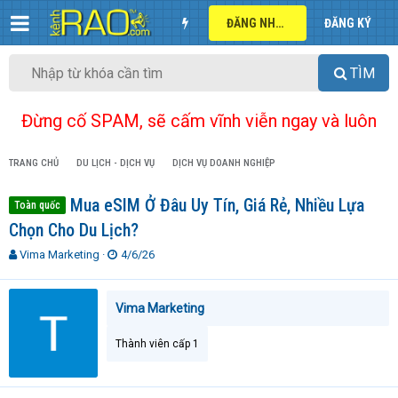
ĐĂNG NHẬP
ĐĂNG KÝ
TÌM
Đừng cố SPAM, sẽ cấm vĩnh viễn ngay và luôn
TRANG CHỦ
DU LỊCH - DỊCH VỤ
DỊCH VỤ DOANH NGHIỆP
Mua eSIM Ở Đâu Uy Tín, Giá Rẻ, Nhiều Lựa
Toàn quốc
Chọn Cho Du Lịch?
T
N
Vima Marketing
4/6/26
h
g
r
à
e
y
Vima Marketing
a
g
d
ử
Thành viên cấp 1
s
i
t
a
r