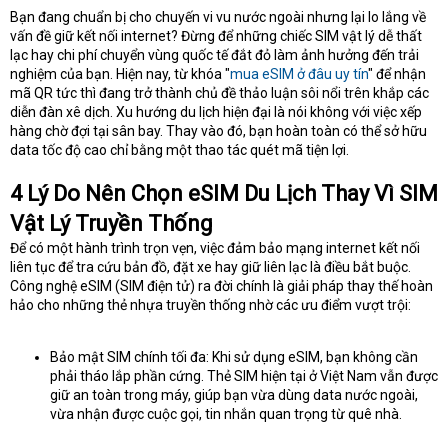
Bạn đang chuẩn bị cho chuyến vi vu nước ngoài nhưng lại lo lắng về
t
vấn đề giữ kết nối internet? Đừng để những chiếc SIM vật lý dễ thất
e
r
lạc hay chi phí chuyển vùng quốc tế đắt đỏ làm ảnh hưởng đến trải
nghiệm của bạn. Hiện nay, từ khóa "
mua eSIM ở đâu uy tín
" để nhận
mã QR tức thì đang trở thành chủ đề thảo luận sôi nổi trên khắp các
diễn đàn xê dịch. Xu hướng du lịch hiện đại là nói không với việc xếp
hàng chờ đợi tại sân bay. Thay vào đó, bạn hoàn toàn có thể sở hữu
data tốc độ cao chỉ bằng một thao tác quét mã tiện lợi.
4 Lý Do Nên Chọn eSIM Du Lịch Thay Vì SIM
Vật Lý Truyền Thống
Để có một hành trình trọn vẹn, việc đảm bảo mạng internet kết nối
liên tục để tra cứu bản đồ, đặt xe hay giữ liên lạc là điều bắt buộc.
Công nghệ eSIM (SIM điện tử) ra đời chính là giải pháp thay thế hoàn
hảo cho những thẻ nhựa truyền thống nhờ các ưu điểm vượt trội:
Bảo mật SIM chính tối đa: Khi sử dụng eSIM, bạn không cần
phải tháo lắp phần cứng. Thẻ SIM hiện tại ở Việt Nam vẫn được
giữ an toàn trong máy, giúp bạn vừa dùng data nước ngoài,
vừa nhận được cuộc gọi, tin nhắn quan trọng từ quê nhà.