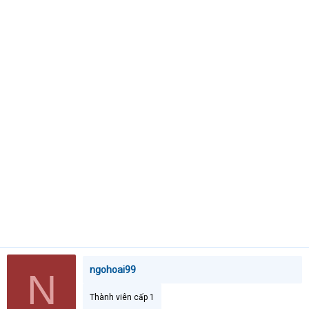
t
e
r
ngohoai99
N
Thành viên cấp 1