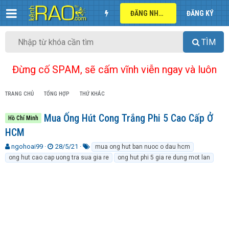
ĐĂNG NHẬP
ĐĂNG KÝ
TÌM
Đừng cố SPAM, sẽ cấm vĩnh viễn ngay và luôn
TRANG CHỦ
TỔNG HỢP
THỨ KHÁC
Mua Ống Hút Cong Trắng Phi 5 Cao Cấp Ở
Hồ Chí Minh
HCM
T
N
T
ngohoai99
28/5/21
mua ong hut ban nuoc o dau hcm
h
g
ừ
ong hut cao cap uong tra sua gia re
ong hut phi 5 gia re dung mot lan
r
à
k
e
y
h
a
g
ó
d
ử
a
s
i
t
a
r