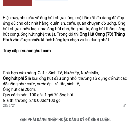
Hiện nay, nhu cầu về ống hút nhựa dùng một lần rất đa dạng để đáp
ứng đủ cho các nhà hàng, quán ăn, cafe, quán chuyên đồ uống. Ống
hút nhựa nhiều loại như: ống hút nhỏ, ống hút to, ống hút thẳng, ống
hút cong, ống hút nghệ thuật. Trong đó thì
Ống Hút Cong (70) Trắng
Phi 5
vẫn được nhiều khách hàng lựa chọn và tin dùng nhất.
Truy cập: muaonghut.com
Phù hợp cửa hàng: Cafe, Sinh Tố, Nước Ép, Nước Mía,...
Ống hút phi 5
là loại ống hút đầu ống nhỏ, thường sử dụng để hút các
đồ uống như cafe, nước ép, trà tắc, sinh tố,....
Ống hút dài 20cm.
Quy cách bán: 100 gói, 1 gói 70 ống hút
Giá thị trường: 240.000đ/100 gói
28/5/21
#1
BẠN PHẢI ĐĂNG NHẬP HOẶC ĐĂNG KÝ ĐỂ BÌNH LUẬN.