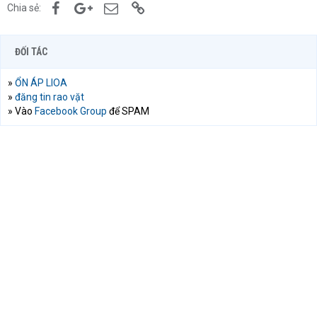
Facebook
Google+
Email
Link
Chia sẻ:
ĐỐI TÁC
»
ỔN ÁP LIOA
»
đăng tin rao vặt
» Vào
Facebook Group
để SPAM