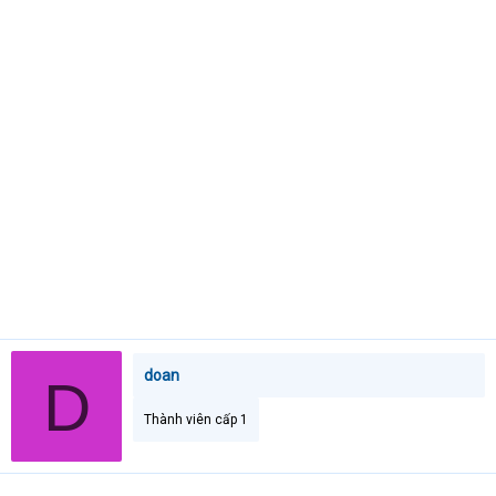
e
r
doan
D
Thành viên cấp 1