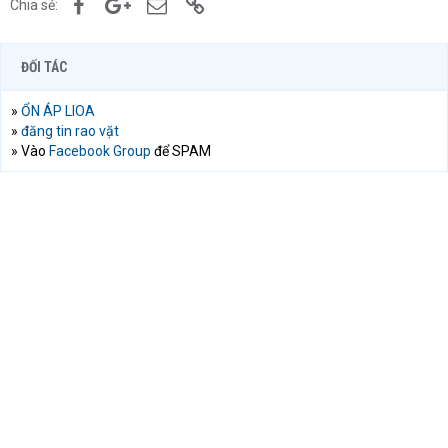
Facebook
Google+
Email
Link
Chia sẻ:
ĐỐI TÁC
»
ỔN ÁP LIOA
»
đăng tin rao vặt
» Vào
Facebook Group
để SPAM