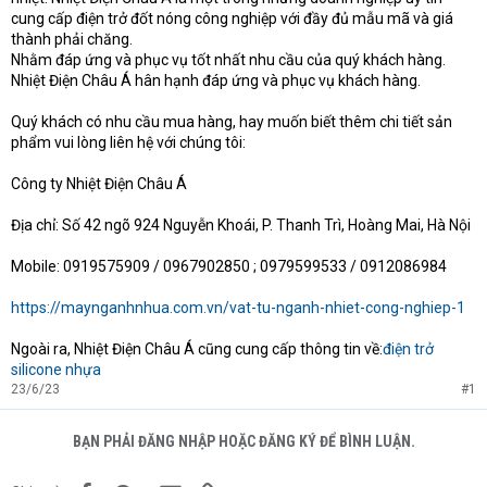
cung cấp điện trở đốt nóng công nghiệp với đầy đủ mẫu mã và giá
thành phải chăng.
Nhằm đáp ứng và phục vụ tốt nhất nhu cầu của quý khách hàng.
Nhiệt Điện Châu Á hân hạnh đáp ứng và phục vụ khách hàng.
Quý khách có nhu cầu mua hàng, hay muốn biết thêm chi tiết sản
phẩm vui lòng liên hệ với chúng tôi:
Công ty Nhiệt Điện Châu Á
Địa chỉ: Số 42 ngõ 924 Nguyễn Khoái, P. Thanh Trì, Hoàng Mai, Hà Nội
Mobile: 0919575909 / 0967902850 ; 0979599533 / 0912086984
https://maynganhnhua.com.vn/vat-tu-nganh-nhiet-cong-nghiep-1
Ngoài ra, Nhiệt Điện Châu Á cũng cung cấp thông tin về:
điện trở
silicone nhựa
23/6/23
#1
BẠN PHẢI ĐĂNG NHẬP HOẶC ĐĂNG KÝ ĐỂ BÌNH LUẬN.