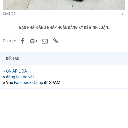
26/5/20
#1
BẠN PHẢI ĐĂNG NHẬP HOẶC ĐĂNG KÝ ĐỂ BÌNH LUẬN.
Facebook
Google+
Email
Link
Chia sẻ:
ĐỐI TÁC
»
ỔN ÁP LIOA
»
đăng tin rao vặt
» Vào
Facebook Group
để SPAM