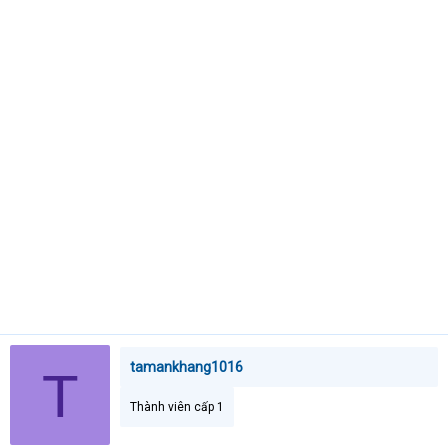
t
e
r
tamankhang1016
T
Thành viên cấp 1