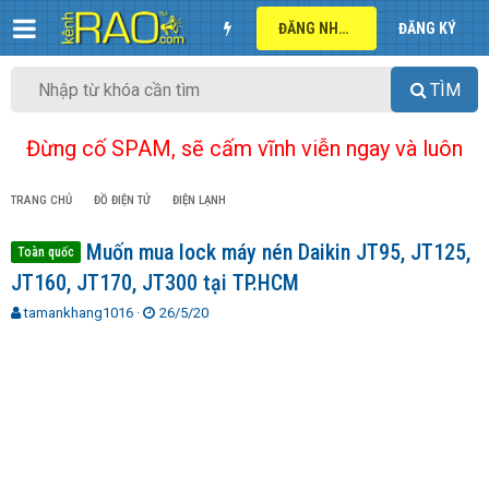
ĐĂNG NHẬP
ĐĂNG KÝ
TÌM
Đừng cố SPAM, sẽ cấm vĩnh viễn ngay và luôn
TRANG CHỦ
ĐỒ ĐIỆN TỬ
ĐIỆN LẠNH
Muốn mua lock máy nén Daikin JT95, JT125,
Toàn quốc
JT160, JT170, JT300 tại TP.HCM
T
N
tamankhang1016
26/5/20
h
g
r
à
e
y
a
g
d
ử
s
i
t
a
r