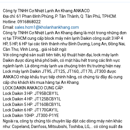
Công ty TNHH Cơ Nhiệt Lạnh An Khang ANKACO
Địa chỉ: 61 Phan Đình Phùng, P. Tân Thành, Q. Tân Phú, TPHCM.
Hotline: 0916868022
Email:
sales.hcm1@kholanhankhang.com
Công ty TNHH Cơ Nhiệt Lạnh An Khang đang là một trong những đơn
vị tại TP.HCM cung cấp block máy nén lạnh Daikin công suất 3 HP 4
HP, 5 HP, 6 HP tại các tỉnh thành như Bình Dương, Long An, Đồng Nai,
Cần Thơ, Vĩnh Long,…giá rẻ bất ngờ.
Với công nghệ sản suất tiên tiến, kỹ thuật hiện đại, lock máy lạnh
Daikin được dùng khá phổ biến, có mặt hầu hết trong các lĩnh vực
ngành lạnh. Là dòng máy lạnh ưa chuộng trên thị trường hiện nay.
Lock máy lạnh Daikin JT95, JT125, JT160, JT170, JT300 được
ANKACO nhập khẩu trực tiếp chính hãng, có chứng từ đầy đủ cung
cấp cho khách khi mua hàng tại An Khang.
LOCK DAIKIN ANKACO CUNG CẤP:
Lock Daikin 3 HP: JT95BCBY1L
Lock Daikin 4 HP: JT125BCBY1L
Lock Daikin 5 HP: JT160BCBY1L
Lock Daikin 6 HP: JT170GAY1L
Lock Daikin 10HP: JT300-P1YE
Ngoài ra, công ty chúng tôi chuyên lắp đặt các dòng máy nén khác
như: Copeland, Danfoss, Mitsubishi, Toshiba, LG,… có công suất đa