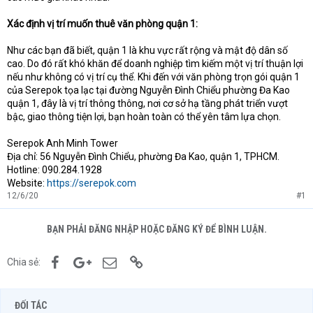
Xác định vị trí muốn thuê văn phòng quận 1:
Như các bạn đã biết, quận 1 là khu vực rất rộng và mật độ dân số
cao. Do đó rất khó khăn để doanh nghiệp tìm kiếm một vị trí thuận lợi
nếu như không có vị trí cụ thể. Khi đến với văn phòng trọn gói quận 1
của Serepok tọa lạc tại đường Nguyễn Đình Chiểu phường Đa Kao
quận 1, đây là vị trí thông thông, nơi cơ sở hạ tầng phát triển vượt
bậc, giao thông tiện lợi, bạn hoàn toàn có thể yên tâm lựa chọn.
Serepok Anh Minh Tower
Địa chỉ: 56 Nguyễn Đình Chiểu, phường Đa Kao, quận 1, TPHCM.
Hotline: 090.284.1928
Website:
https://serepok.com
12/6/20
#1
BẠN PHẢI ĐĂNG NHẬP HOẶC ĐĂNG KÝ ĐỂ BÌNH LUẬN.
Facebook
Google+
Email
Link
Chia sẻ:
ĐỐI TÁC