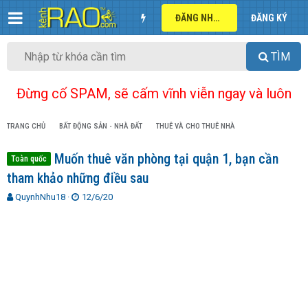
ĐĂNG NHẬP
ĐĂNG KÝ
TÌM
Đừng cố SPAM, sẽ cấm vĩnh viễn ngay và luôn
TRANG CHỦ
BẤT ĐỘNG SẢN - NHÀ ĐẤT
THUÊ VÀ CHO THUÊ NHÀ
Muốn thuê văn phòng tại quận 1, bạn cần
Toàn quốc
tham khảo những điều sau
T
N
QuynhNhu18
12/6/20
h
g
r
à
e
y
a
g
d
ử
s
i
t
a
r