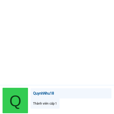
t
e
r
QuynhNhu18
Q
Thành viên cấp 1