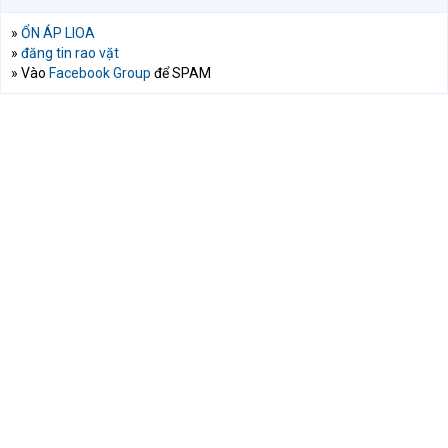
»
ỔN ÁP LIOA
»
đăng tin rao vặt
» Vào
Facebook Group
để SPAM