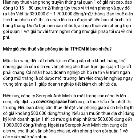
Hiện nay thuê văn phòng truyền thống tại quận 1 có giá rất cao, dao
động từ 15 – 80 usd/m2/tháng tùy theo vị trí văn phòng và quy đổi
ra tiền Việt từ 330.000 đ – 1.700.000 đồng/m2/tháng. Bạn thuê diện
tích bao nhiêu m2 thì cứ nhân lên là ra được số tiền bạn phải chi trả
hàng tháng. Do đó bạn nên cân nhắc lựa chọn thuê văn phòng trọn
gói quận 1 với giá từ vài trăm nghìn đồng như giải pháp tối ưu về chi
phí.
Mức giá cho thuê văn phòng ảo tại TPHCM là bao nhiêu?
Mặc dù mang đến rất nhiều lợi ích đẳng cấp cho khách hàng, thế
nhưng giá cả của dịch vụ văn phòng cho thuê trọn gói quận 1 lại rất
phải chăng. Cá nhân hoặc doanh nghiệp chỉ bỏ ra từ vài trăm ngàn
đồng mỗi tháng là có được môi trường làm việc chuyên nghiệp ngay
trung tâm quận 1, giúp doanh nghiệp tiết kiệm chi phí tối đa.
Hiện nay, công ty Serepok Anh Minh là một trong các công ty lớn
cung cấp dịch vụ
cowoking space hcm
có giá thuê hấp dẫn nhất thị
trường. Nếu bạn đang cần thuê để đặt văn phòng giao dịch tiếp thị thì
có giá khoảng 500.000 đồng/tháng. Nếu bạn muốn thuê địa chỉ đăng
ký kinh doanh quận 1 thì có mức giá thấp nhất từ 500.000 đồng đến
1.000.000 đồng/tháng. Ngoài ra Serepok Anh Minh còn cung cấp
dịch vụ cho thuê văn phòng chia sẻ, văn phòng trọn gói quận 1 với
các mức giá khác nhau.