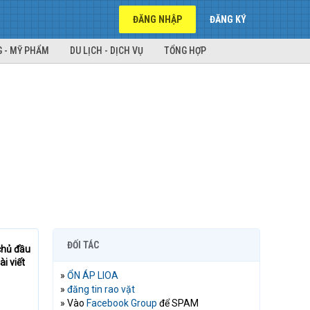
ĐĂNG NHẬP
ĐĂNG KÝ
 - MỸ PHẨM
DU LỊCH - DỊCH VỤ
TỔNG HỢP
ĐỐI TÁC
chủ đầu
i viết
»
ỔN ÁP LIOA
»
đăng tin rao vặt
» Vào
Facebook Group
để SPAM