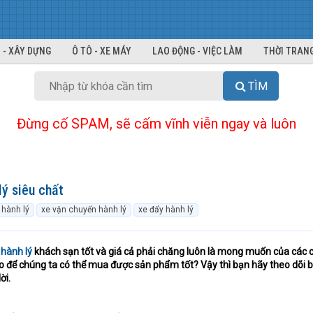
 - XÂY DỰNG
Ô TÔ - XE MÁY
LAO ĐỘNG - VIỆC LÀM
THỜI TRANG
TÌM
Đừng cố SPAM, sẽ cấm vĩnh viễn ngay và luôn
ý siêu chất
 hành lý
xe vận chuyển hành lý
xe đẩy hành lý
 hành lý
khách sạn tốt và giá cả phải chăng luôn là mong muốn của các 
o để chúng ta có thể mua được sản phẩm tốt? Vậy thì bạn hãy theo dõi bà
ời.