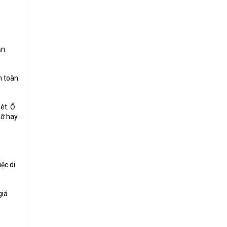
ận
n toàn.
ét. Ổ
mỡ hay
ệc di
giá