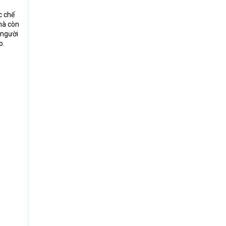
c chế
 mà còn
 người
o.