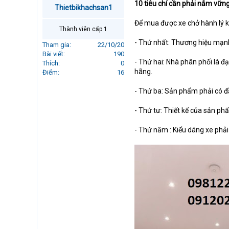
10 tiêu chí cần phải nắm vữn
r
Thietbikhachsan1
t
Để mua được xe chở hành lý k
e
Thành viên cấp 1
r
- Thứ nhất: Thương hiệu mạnh
Tham gia
22/10/20
Bài viết
190
- Thứ hai: Nhà phân phối là 
Thích
0
hãng.
Điểm
16
- Thứ ba: Sản phẩm phải có đ
- Thứ tư: Thiết kế của sản ph
- Thứ năm : Kiểu dáng xe phả