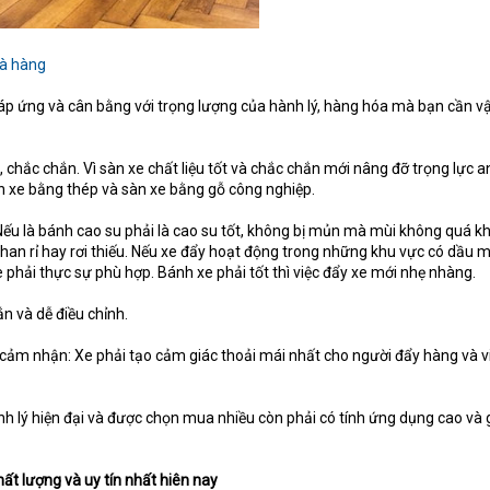
hà hàng
đáp ứng và cân bằng với trọng lượng của hành lý, hàng hóa mà bạn cần v
, chắc chắn. Vì sàn xe chất liệu tốt và chắc chắn mới nâng đỡ trọng lực a
àn xe bằng thép và sàn xe bằng gỗ công nghiệp.
Nếu là bánh cao su phải là cao su tốt, không bị mủn mà mùi không quá kh
bị han rỉ hay rơi thiếu. Nếu xe đẩy hoạt động trong những khu vực có dầu 
xe phải thực sự phù hợp. Bánh xe phải tốt thì việc đẩy xe mới nhẹ nhàng.
n và dễ điều chỉnh.
cảm nhận: Xe phải tạo cảm giác thoải mái nhất cho người đẩy hàng và vi
nh lý hiện đại và được chọn mua nhiều còn phải có tính ứng dụng cao và 
hất lượng và uy tín nhất hiên nay