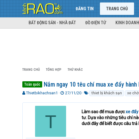
ĐĂNG TIN
TRANG CHỦ
BẤT ĐỘNG SẢN - NHÀ ĐẤT
ĐỒ ĐIỆN TỬ
KINH DOANH
TRANG CHỦ
TỔNG HỢP
THỨ KHÁC
Nắm ngay 10 têu chí mua xe đẩy hành l
Toàn quốc
T
N
T
Thietbikhachsan1
27/11/20
thiet bị khách sạn
xe chở
h
g
ừ
r
à
k
e
y
h
Làm sao để mua được
xe đẩy
T
a
g
ó
tư. Dựa vào những tiêu chí nà
d
ử
a
dưới đây để biết được câu trả l
s
i
t
a