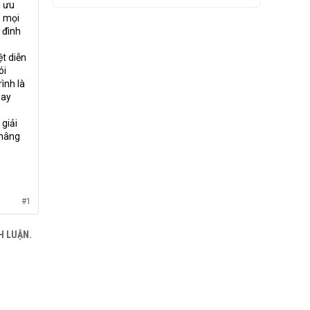
i ưu
, mọi
 đình
ệt diễn
ói
ình là
may
 giải
 nâng
#1
H LUẬN.