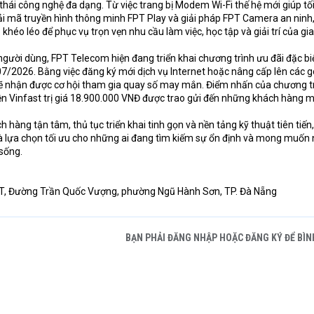
 thái công nghệ đa dạng. Từ việc trang bị Modem Wi-Fi thế hệ mới giúp tố
ải mã truyền hình thông minh FPT Play và giải pháp FPT Camera an ninh
héo léo để phục vụ trọn vẹn nhu cầu làm việc, học tập và giải trí của gia
người dùng, FPT Telecom hiện đang triển khai chương trình ưu đãi đặc bi
7/2026. Bằng việc đăng ký mới dịch vụ Internet hoặc nâng cấp lên các g
ẽ nhận được cơ hội tham gia quay số may mắn. Điểm nhấn của chương tr
iện Vinfast trị giá 18.900.000 VNĐ được trao gửi đến những khách hàng 
hàng tận tâm, thủ tục triển khai tinh gọn và nền tảng kỹ thuật tiên tiến,
 lựa chọn tối ưu cho những ai đang tìm kiếm sự ổn định và mong muốn
 sống.
 FPT, Đường Trần Quốc Vượng, phường Ngũ Hành Sơn, TP. Đà Nẵng
BẠN PHẢI ĐĂNG NHẬP HOẶC ĐĂNG KÝ ĐỂ BÌN