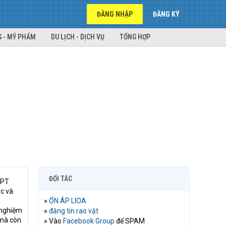
ĐĂNG NHẬP
ĐĂNG KÝ
 - MỸ PHẨM
DU LỊCH - DỊCH VỤ
TỔNG HỢP
ĐỐI TÁC
FPT
ắc và
»
ỔN ÁP LIOA
 nghiệm
»
đăng tin rao vặt
 mà còn
» Vào
Facebook Group
để SPAM