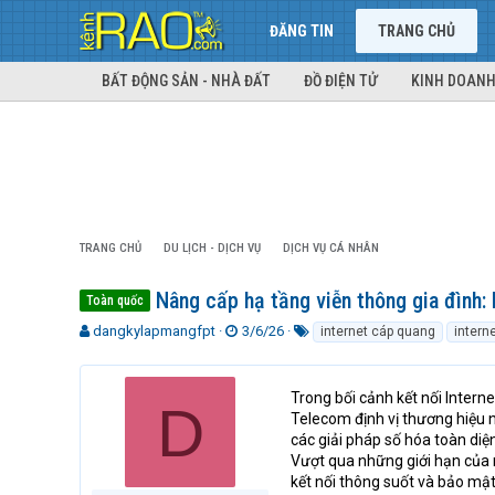
ĐĂNG TIN
TRANG CHỦ
BẤT ĐỘNG SẢN - NHÀ ĐẤT
ĐỒ ĐIỆN TỬ
KINH DOANH
TRANG CHỦ
DU LỊCH - DỊCH VỤ
DỊCH VỤ CÁ NHÂN
Nâng cấp hạ tầng viễn thông gia đình:
Toàn quốc
T
N
T
dangkylapmangfpt
3/6/26
internet cáp quang
interne
h
g
ừ
r
à
k
e
y
h
Trong bối cảnh kết nối Intern
D
a
g
ó
Telecom định vị thương hiệu 
d
ử
a
các giải pháp số hóa toàn diện
s
i
Vượt qua những giới hạn của
t
kết nối thông suốt và bảo mậ
a