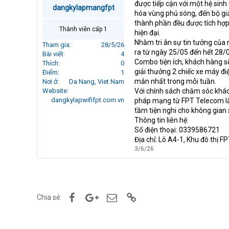
được tiếp cận với một hệ sinh
r
dangkylapmangfpt
hóa vùng phủ sóng, đến bộ gi
t
thành phần đều được tích hợp k
e
Thành viên cấp 1
hiện đại.
r
Nhằm tri ân sự tin tưởng của 
Tham gia
28/5/26
ra từ ngày 25/05 đến hết 28/0
Bài viết
4
Combo tiện ích, khách hàng s
Thích
0
giải thưởng 2 chiếc xe máy đ
Điểm
1
mắn nhất trong mỗi tuần.
Nơi ở
Da Nang, Viet Nam
Website
Với chính sách chăm sóc khách 
dangkylapwififpt.com.vn
pháp mạng từ FPT Telecom là
tầm tiện nghi cho không gian
Thông tin liên hệ:
Số điện thoại: 0339586721
Địa chỉ: Lô A4-1, Khu đô thị
3/6/26
Facebook
Google+
Email
Link
Chia sẻ: