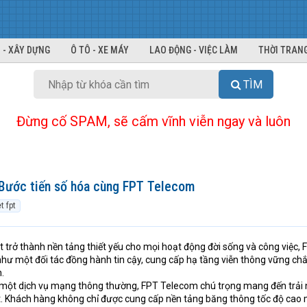
 - XÂY DỰNG
Ô TÔ - XE MÁY
LAO ĐỘNG - VIỆC LÀM
THỜI TRANG
TÌM
Đừng cố SPAM, sẽ cấm vĩnh viễn ngay và luôn
 Bước tiến số hóa cùng FPT Telecom
t fpt
et trở thành nền tảng thiết yếu cho mọi hoạt động đời sống và công việc, 
như một đối tác đồng hành tin cậy, cung cấp hạ tầng viễn thông vững ch
.
 một dịch vụ mạng thông thường, FPT Telecom chú trọng mang đến trải
t. Khách hàng không chỉ được cung cấp nền tảng băng thông tốc độ cao