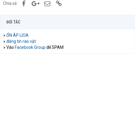
Facebook
Google+
Email
Link
Chia sẻ:
ĐỐI TÁC
»
ỔN ÁP LIOA
»
đăng tin rao vặt
» Vào
Facebook Group
để SPAM