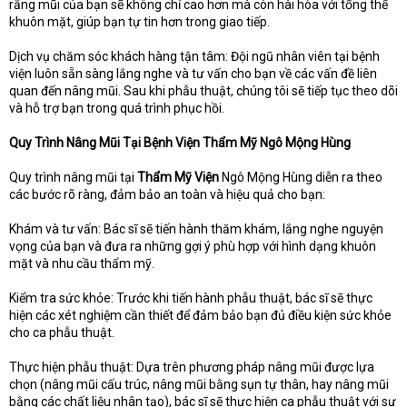
rằng mũi của bạn sẽ không chỉ cao hơn mà còn hài hòa với tổng thể
khuôn mặt, giúp bạn tự tin hơn trong giao tiếp.
Dịch vụ chăm sóc khách hàng tận tâm: Đội ngũ nhân viên tại bệnh
viện luôn sẵn sàng lắng nghe và tư vấn cho bạn về các vấn đề liên
quan đến nâng mũi. Sau khi phẫu thuật, chúng tôi sẽ tiếp tục theo dõi
và hỗ trợ bạn trong quá trình phục hồi.
Quy Trình Nâng Mũi Tại Bệnh Viện Thẩm Mỹ Ngô Mộng Hùng
Quy trình nâng mũi tại
Thẩm Mỹ Viện
Ngô Mộng Hùng diễn ra theo
các bước rõ ràng, đảm bảo an toàn và hiệu quả cho bạn:
Khám và tư vấn: Bác sĩ sẽ tiến hành thăm khám, lắng nghe nguyện
vọng của bạn và đưa ra những gợi ý phù hợp với hình dạng khuôn
mặt và nhu cầu thẩm mỹ.
Kiểm tra sức khỏe: Trước khi tiến hành phẫu thuật, bác sĩ sẽ thực
hiện các xét nghiệm cần thiết để đảm bảo bạn đủ điều kiện sức khỏe
cho ca phẫu thuật.
Thực hiện phẫu thuật: Dựa trên phương pháp nâng mũi được lựa
chọn (nâng mũi cấu trúc, nâng mũi bằng sụn tự thân, hay nâng mũi
bằng các chất liệu nhân tạo), bác sĩ sẽ thực hiện ca phẫu thuật với sự