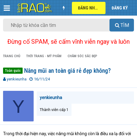
ĐĂNG NHẬP
ĐĂNG KÝ
TÌM
Đừng cố SPAM, sẽ cấm vĩnh viễn ngay và luôn
TRANG CHỦ
THỜI TRANG - MỸ PHẨM
CHĂM SÓC SẮC ĐẸP
Nâng mũi an toàn giá rẻ đẹp không?
Toàn quốc
T
N
yenkieunha
16/11/24
h
g
r
à
e
y
yenkieunha
Y
a
g
d
ử
Thành viên cấp 1
s
i
t
a
r
Trong thời đại hiện nay, việc nâng mũi không còn là điều xa lạ đối với
t