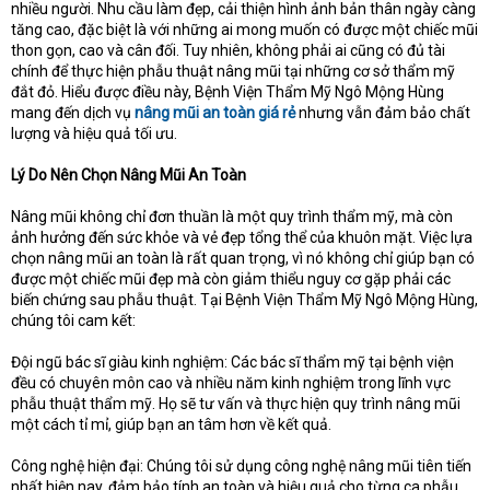
nhiều người. Nhu cầu làm đẹp, cải thiện hình ảnh bản thân ngày càng
e
r
tăng cao, đặc biệt là với những ai mong muốn có được một chiếc mũi
thon gọn, cao và cân đối. Tuy nhiên, không phải ai cũng có đủ tài
chính để thực hiện phẫu thuật nâng mũi tại những cơ sở thẩm mỹ
đắt đỏ. Hiểu được điều này, Bệnh Viện Thẩm Mỹ Ngô Mộng Hùng
mang đến dịch vụ
nâng mũi an toàn giá rẻ
nhưng vẫn đảm bảo chất
lượng và hiệu quả tối ưu.
Lý Do Nên Chọn Nâng Mũi An Toàn
Nâng mũi không chỉ đơn thuần là một quy trình thẩm mỹ, mà còn
ảnh hưởng đến sức khỏe và vẻ đẹp tổng thể của khuôn mặt. Việc lựa
chọn nâng mũi an toàn là rất quan trọng, vì nó không chỉ giúp bạn có
được một chiếc mũi đẹp mà còn giảm thiểu nguy cơ gặp phải các
biến chứng sau phẫu thuật. Tại Bệnh Viện Thẩm Mỹ Ngô Mộng Hùng,
chúng tôi cam kết:
Đội ngũ bác sĩ giàu kinh nghiệm: Các bác sĩ thẩm mỹ tại bệnh viện
đều có chuyên môn cao và nhiều năm kinh nghiệm trong lĩnh vực
phẫu thuật thẩm mỹ. Họ sẽ tư vấn và thực hiện quy trình nâng mũi
một cách tỉ mỉ, giúp bạn an tâm hơn về kết quả.
Công nghệ hiện đại: Chúng tôi sử dụng công nghệ nâng mũi tiên tiến
nhất hiện nay, đảm bảo tính an toàn và hiệu quả cho từng ca phẫu