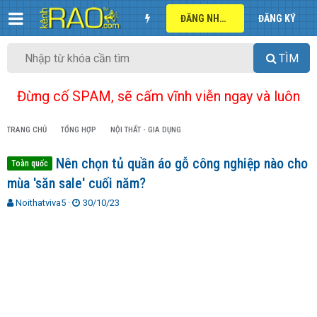
ĐĂNG NHẬP
ĐĂNG KÝ
TÌM
Đừng cố SPAM, sẽ cấm vĩnh viễn ngay và luôn
TRANG CHỦ
TỔNG HỢP
NỘI THẤT - GIA DỤNG
Nên chọn tủ quần áo gỗ công nghiệp nào cho
Toàn quốc
mùa 'săn sale' cuối năm?
T
N
Noithatviva5
30/10/23
h
g
r
à
e
y
a
g
d
ử
s
i
t
a
r