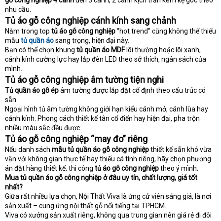
gỗ công nghiệp 4 cánh
đến 3 cánh, 2 cánh kịch trần kèm kệ góc theo
nhu cầu.
Tủ áo gỗ công nghiệp cánh kính sang chảnh
Nằm trong top
tủ áo gỗ công nghiệp
“hot trend” cũng không thể thiếu
mẫu
tủ quần áo
sang trọng, hiện đại này.
Bạn có thể chọn khung
tủ quần áo MDF
lõi thường hoặc lõi xanh,
cánh kính cường lực hay lắp đèn LED theo sở thích, ngân sách của
mình.
Tủ áo gỗ công nghiệp âm tường tiện nghi
Tủ quần áo gỗ ép
âm tường được lắp đặt cố định theo cấu trúc có
sẵn.
Ngoại hình tủ âm tường không giới hạn kiểu cánh mở, cánh lùa hay
cánh kính. Phong cách thiết kế tân cổ điển hay hiện đại, pha trộn
nhiều màu sắc đều được.
Tủ áo gỗ công nghiệp “may đo” riêng
Nếu danh sách
mẫu tủ quần áo gỗ công nghiệp
thiết kế sẵn khó vừa
vặn với không gian thực tế hay thiếu cá tính riêng, hãy chọn phương
án đặt hàng thiết kế, thi công
tủ áo gỗ công nghiệp
theo ý mình.
Mua tủ quần áo gỗ công nghiệp ở đâu uy tín, chất lượng, giá tốt
nhất?
Giữa rất nhiều lựa chọn, Nội Thất Viva là ứng cử viên sáng giá, là nơi
sản xuất – cung ứng nội thất gỗ nổi tiếng tại TPHCM.
Viva có xưởng sản xuất riêng, không qua trung gian nên giá rẻ đi đôi