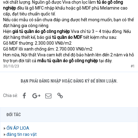
với chất lượng. Nguồn gỗ được Viva chọn lọc làm
tủ áo gỗ công
nghiệp
đều là gỗ MFC nhập khẩu hoặc gỗ MDF phủ Melamine cao
cấp, đạt tiêu chuẩn quốc tế.
Nếu các mẫu có sẵn chưa đáp ứng được hết mong muốn, bạn có thể
đặt hàng gia công riêng.
Hiện
giá tủ quần áo gỗ công nghiệp
Viva chỉ từ 3 – 4 triệu đồng. Nếu
đặt hàng thiết kế, báo giá
tủ quần áo MDF
tiết kiệm như sau:
Gỗ MDF thường: 2.300.000 VNĐ/m2
Gỗ MDF lõi xanh chống ẩm: 2.700.000 VNĐ/m2
Hơn nữa, Nội thất Viva cam kết chế độ bảo hành lên đến 2 năm và hỗ
trợ trọn đời tất cả
mẫu tủ quần áo gỗ công nghiệp
tại đây.
30/10/23
#1
BẠN PHẢI ĐĂNG NHẬP HOẶC ĐĂNG KÝ ĐỂ BÌNH LUẬN.
Facebook
Google+
Email
Link
Chia sẻ:
ĐỐI TÁC
»
ỔN ÁP LIOA
»
đăng tin rao vặt