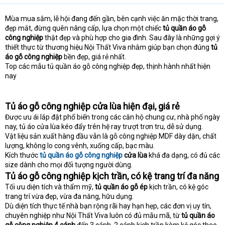
Mùa mua sắm, lễ hội đang đến gần, bên cạnh việc ăn mặc thời trang,
đẹp mắt, đừng quên nâng cấp, lựa chọn một chiếc
tủ quần áo gỗ
công nghiệp
thật đẹp và phù hợp cho gia đình. Sau đây là những gợi ý
thiết thực từ thương hiệu Nội Thất Viva nhằm giúp bạn chọn đúng
tủ
áo gỗ công nghiệp
bền đẹp, giá rẻ nhất.
Top các mẫu tủ quần áo gỗ công nghiệp đẹp, thịnh hành nhất hiện
nay
Tủ áo gỗ công nghiệp cửa lùa hiện đại, giá rẻ
Được ưu ái lắp đặt phổ biến trong các căn hộ chung cư, nhà phố ngày
nay, tủ áo cửa lùa kéo đẩy trên hệ ray trượt trơn tru, dễ sử dụng.
Vật liệu sản xuất hàng đầu vẫn là gỗ công nghiệp MDF dày dặn, chất
lượng, không lo cong vênh, xuống cấp, bạc màu.
Kích thước
tủ quần áo gỗ công nghiệp
cửa lùa
khá đa dạng, có đủ các
size dành cho mọi đối tượng người dùng.
Tủ áo gỗ công nghiệp kịch trần, có kệ trang trí đa năng
Tối ưu diện tích và thẩm mỹ,
tủ quần áo gỗ ép
kịch trần, có kệ góc
trang trí vừa đẹp, vừa đa năng, hữu dụng.
Dù diện tích thực tế nhà bạn rộng rãi hay hạn hẹp, các đơn vị uy tín,
chuyên nghiệp như Nội Thất Viva luôn có đủ mẫu mã, từ
tủ quần áo