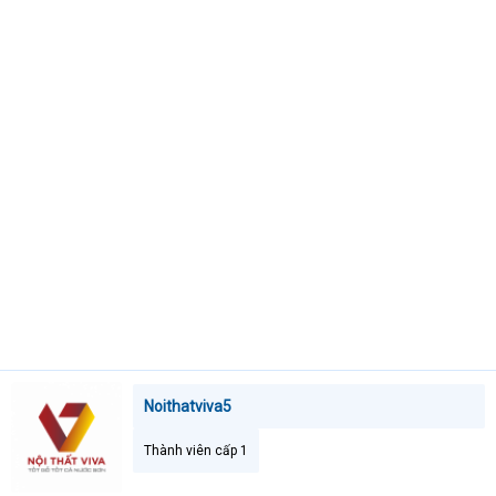
t
e
r
Noithatviva5
Thành viên cấp 1