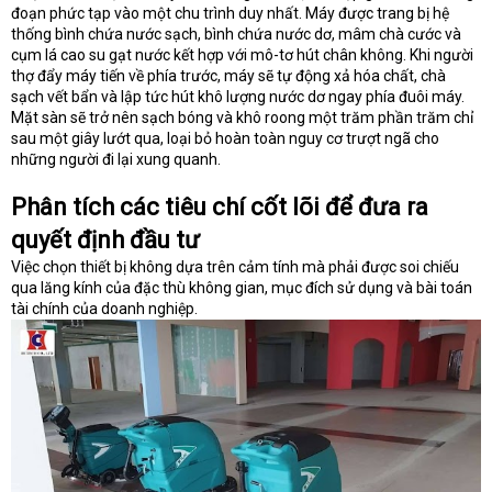
đoạn phức tạp vào một chu trình duy nhất. Máy được trang bị hệ
thống bình chứa nước sạch, bình chứa nước dơ, mâm chà cước và
cụm lá cao su gạt nước kết hợp với mô-tơ hút chân không. Khi người
thợ đẩy máy tiến về phía trước, máy sẽ tự động xả hóa chất, chà
sạch vết bẩn và lập tức hút khô lượng nước dơ ngay phía đuôi máy.
Mặt sàn sẽ trở nên sạch bóng và khô roong một trăm phần trăm chỉ
sau một giây lướt qua, loại bỏ hoàn toàn nguy cơ trượt ngã cho
những người đi lại xung quanh.
Phân tích các tiêu chí cốt lõi để đưa ra
quyết định đầu tư
Việc chọn thiết bị không dựa trên cảm tính mà phải được soi chiếu
qua lăng kính của đặc thù không gian, mục đích sử dụng và bài toán
tài chính của doanh nghiệp.