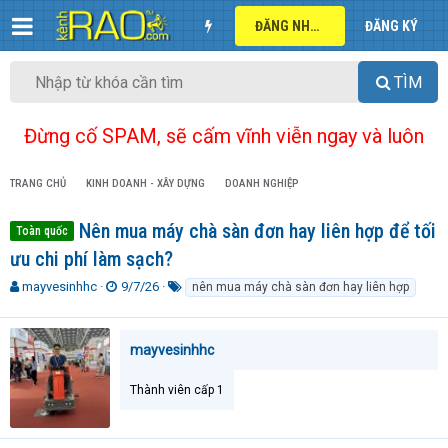
ĐĂNG NHẬP
ĐĂNG KÝ
TÌM
Đừng cố SPAM, sẽ cấm vĩnh viễn ngay và luôn
TRANG CHỦ
KINH DOANH - XÂY DỰNG
DOANH NGHIỆP
Nên mua máy chà sàn đơn hay liên hợp để tối
Toàn quốc
ưu chi phí làm sạch?
T
N
T
mayvesinhhc
9/7/26
nên mua máy chà sàn đơn hay liên hợp
h
g
ừ
r
à
k
e
y
h
mayvesinhhc
a
g
ó
d
ử
a
Thành viên cấp 1
s
i
t
a
r