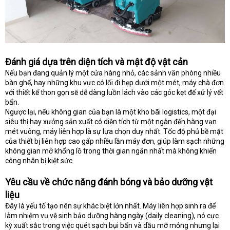
Đánh giá dựa trên diện tích và mật độ vật cản
Nếu bạn đang quản lý một cửa hàng nhỏ, các sảnh văn phòng nhiều
bàn ghế, hay những khu vực có lối đi hẹp dưới một mét, máy chà đơn
với thiết kế thon gọn sẽ dễ dàng luồn lách vào các góc kẹt để xử lý vết
bẩn.
Ngược lại, nếu không gian của bạn là một kho bãi logistics, một đại
siêu thị hay xưởng sản xuất có diện tích từ một ngàn đến hàng vạn
mét vuông, máy liên hợp là sự lựa chọn duy nhất. Tốc độ phủ bề mặt
của thiết bị liên hợp cao gấp nhiều lần máy đơn, giúp làm sạch những
không gian mở khổng lồ trong thời gian ngắn nhất mà không khiến
công nhân bị kiệt sức.
Yêu cầu về chức năng đánh bóng và bảo dưỡng vật
liệu
Đây là yếu tố tạo nên sự khác biệt lớn nhất. Máy liên hợp sinh ra để
làm nhiệm vụ vệ sinh bảo dưỡng hàng ngày (daily cleaning), nó cực
kỳ xuất sắc trong việc quét sạch bụi bẩn và dầu mỡ mỏng nhưng lại