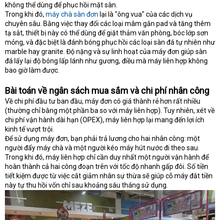
không thể dùng để phục hồi mặt sàn.
Trong khi đó,
máy chà sàn đơn
lại là "ông vua" của các dịch vụ
chuyên sâu. Bằng việc thay đổi các loại mâm gắn pad và tăng thêm
tạ sắt, thiết bị này có thể dùng để giặt thảm văn phòng, bóc lớp sơn
mỏng, và đặc biệt là đánh bóng phục hồi các loại sàn đá tự nhiên như
marble hay granite. Độ nặng và sự linh hoạt của máy đơn giúp sàn
đá lấy lại độ bóng lấp lánh như gương, điều mà máy liên hợp không
bao giờ làm được.
Bài toán về ngân sách mua sắm và chi phí nhân công
Về chi phí đầu tư ban đầu, máy đơn có giá thành rẻ hơn rất nhiều
(thường chỉ bằng một phần ba so với máy liên hợp). Tuy nhiên, xét về
chi phí vận hành dài hạn (OPEX), máy liên hợp lại mang đến lợi ích
kinh tế vượt trội.
Để sử dụng máy đơn, bạn phải trả lương cho hai nhân công: một
người đẩy máy chà và một người kéo máy hút nước đi theo sau.
Trong khi đó, máy liên hợp chỉ cần duy nhất một người vận hành để
hoàn thành cả hai công đoạn trên với tốc độ nhanh gấp đôi. Số tiền
tiết kiệm được từ việc cắt giảm nhân sự thừa sẽ giúp cỗ máy đắt tiền
này tự thu hồi vốn chỉ sau khoảng sáu tháng sử dụng.