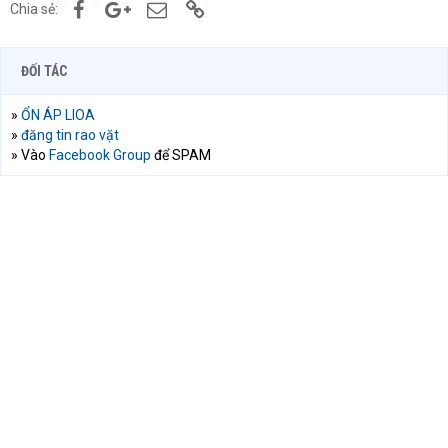
Facebook
Google+
Email
Link
Chia sẻ:
ĐỐI TÁC
»
ỔN ÁP LIOA
»
đăng tin rao vặt
» Vào
Facebook Group
để SPAM