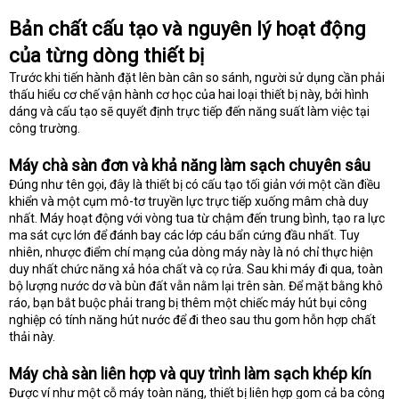
Bản chất cấu tạo và nguyên lý hoạt động
của từng dòng thiết bị
Trước khi tiến hành đặt lên bàn cân so sánh, người sử dụng cần phải
thấu hiểu cơ chế vận hành cơ học của hai loại thiết bị này, bởi hình
dáng và cấu tạo sẽ quyết định trực tiếp đến năng suất làm việc tại
công trường.
Máy chà sàn đơn và khả năng làm sạch chuyên sâu
Đúng như tên gọi, đây là thiết bị có cấu tạo tối giản với một cần điều
khiển và một cụm mô-tơ truyền lực trực tiếp xuống mâm chà duy
nhất. Máy hoạt động với vòng tua từ chậm đến trung bình, tạo ra lực
ma sát cực lớn để đánh bay các lớp cáu bẩn cứng đầu nhất. Tuy
nhiên, nhược điểm chí mạng của dòng máy này là nó chỉ thực hiện
duy nhất chức năng xả hóa chất và cọ rửa. Sau khi máy đi qua, toàn
bộ lượng nước dơ và bùn đất vẫn nằm lại trên sàn. Để mặt bằng khô
ráo, bạn bắt buộc phải trang bị thêm một chiếc máy hút bụi công
nghiệp có tính năng hút nước để đi theo sau thu gom hỗn hợp chất
thải này.
Máy chà sàn liên hợp và quy trình làm sạch khép kín
Được ví như một cỗ máy toàn năng, thiết bị liên hợp gom cả ba công