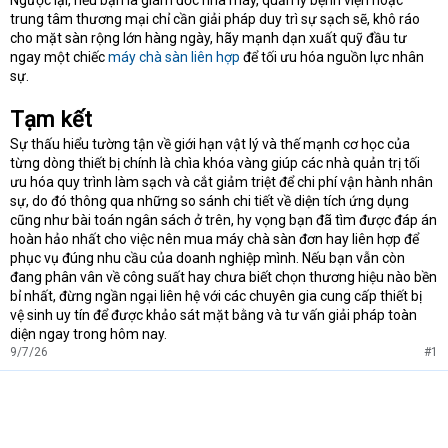
Ngược lại, nếu bạn là giám đốc nhà máy, quản lý bệnh viện hoặc
trung tâm thương mại chỉ cần giải pháp duy trì sự sạch sẽ, khô ráo
cho mặt sàn rộng lớn hàng ngày, hãy mạnh dạn xuất quỹ đầu tư
ngay một chiếc
máy chà sàn liên hợp
để tối ưu hóa nguồn lực nhân
sự.
Tạm kết
Sự thấu hiểu tường tận về giới hạn vật lý và thế mạnh cơ học của
từng dòng thiết bị chính là chìa khóa vàng giúp các nhà quản trị tối
ưu hóa quy trình làm sạch và cắt giảm triệt để chi phí vận hành nhân
sự, do đó thông qua những so sánh chi tiết về diện tích ứng dụng
cũng như bài toán ngân sách ở trên, hy vọng bạn đã tìm được đáp án
hoàn hảo nhất cho việc nên mua máy chà sàn đơn hay liên hợp để
phục vụ đúng nhu cầu của doanh nghiệp mình. Nếu bạn vẫn còn
đang phân vân về công suất hay chưa biết chọn thương hiệu nào bền
bỉ nhất, đừng ngần ngại liên hệ với các chuyên gia cung cấp thiết bị
vệ sinh uy tín để được khảo sát mặt bằng và tư vấn giải pháp toàn
diện ngay trong hôm nay.
9/7/26
#1