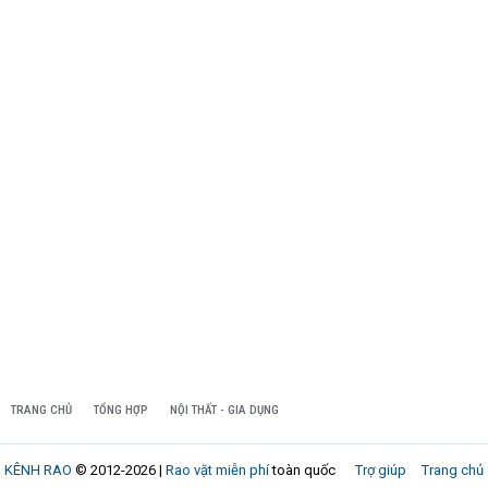
TRANG CHỦ
TỔNG HỢP
NỘI THẤT - GIA DỤNG
KÊNH RAO
© 2012-2026 |
Rao vặt miễn phí
toàn quốc
Trợ giúp
Trang chủ