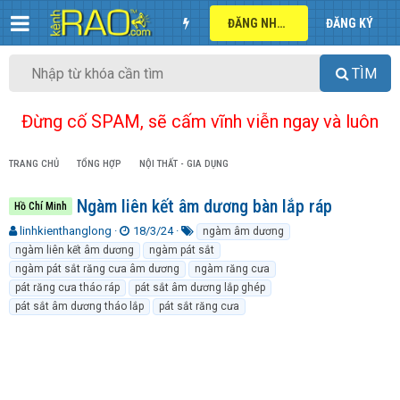
ĐĂNG NHẬP
ĐĂNG KÝ
TÌM
Đừng cố SPAM, sẽ cấm vĩnh viễn ngay và luôn
TRANG CHỦ
TỔNG HỢP
NỘI THẤT - GIA DỤNG
Ngàm liên kết âm dương bàn lắp ráp
Hồ Chí Minh
T
N
T
linhkienthanglong
18/3/24
ngàm âm dương
h
g
ừ
ngàm liên kết âm dương
ngàm pát sắt
r
à
k
ngàm pát sắt răng cưa âm dương
ngàm răng cưa
e
y
h
pát răng cưa tháo ráp
pát sắt âm dương lắp ghép
a
g
ó
pát sắt âm dương tháo lắp
pát sắt răng cưa
d
ử
a
s
i
t
a
r
t