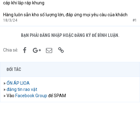
cáp khi lắp ráp khung
Hàng luôn sẵn kho số lượng lớn, đáp ứng mọi yêu càu của khách
18/3/24
#1
BẠN PHẢI ĐĂNG NHẬP HOẶC ĐĂNG KÝ ĐỂ BÌNH LUẬN.
Facebook
Google+
Email
Link
Chia sẻ:
ĐỐI TÁC
»
ỔN ÁP LIOA
»
đăng tin rao vặt
» Vào
Facebook Group
để SPAM