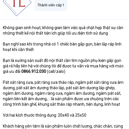
Thành viên cấp 1
Không gian sinh hoạt, không gian làm việc quá chật hẹp thật sự cần
những thiết kế nội thất tiện ích giúp tối ưu diện tích sử dụng
Bạn nghĩ sao khi trong nhà có 1 chiếc bàn gấp gọn, bàn lắp ráp linh
hoạt khi cần thiết
Bạn là xưởng sản xuất đồ nội thất cần tìm nguồn phụ kiện gấp gọn
giá rẻ hãy liên hệ với chúng tôi để được tư vấn và mua hàng với mức
giá ưu đãi
0866.912.030
(call/zalo)
Pát sắt răng cưa, pát răng cưa tháo ráp, ngàm pát sắt răng cưa âm
dương, pát sắt âm dương tháo lắp, pát sắt âm dương lắp ghép,
ngàm âm dương, ngàm răng cưa, ngàm âm dương, ngàm pát sắt,
ngàm liên kết âm dương,… là sản phẩm được ưa chuộng trên các
công trình bàn ghế, khung sắt tháo ráp nhanh, tiện dụng, linh hoạt
Với hai kích thước thông dụng: 20x40 và 25x50
Khách hàng yên tâm là sản phẩm luôn chất lượng, chắc chắn, cứng