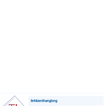
e
r
linhkienthanglong